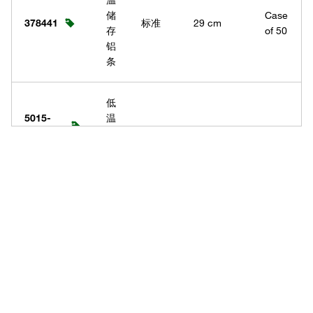
温
储
Case
378441
标准
29 cm
存
of 50
铝
条
低
5015-
温
0001PK
储
步进
Pack
29 cm
又
5015-
存
式
of 12
称
0001
铝
条
Have questions about this
低
product? Ask our AI
温
assisted search.
5015-
储
Case
标准
30 cm
0002
存
of 48
铝
条