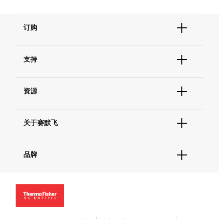
订购
订单状态查询
支持
订单支持
货号直购
帮助&支持
现货供应中心
资源
联系我们 - 400 820 8982
电子采购
技术支持中心
学习中心
查找文件&证书
关于赛默飞
促销
报告网站问题
活动&研讨会
关于我们
社交媒体
品牌
招聘
投资者关系
Thermo Scientific
新闻
Applied Biosystems
社会责任
Invitrogen
商标
Gibco