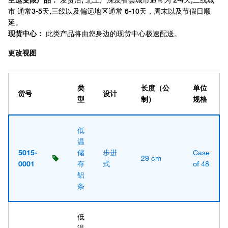
更改视图
类
长度（公
单位
货号
设计
型
制）
规格
低
温
5015-
储
步进
Case
29 cm
0001
存
式
of 48
铝
条
低