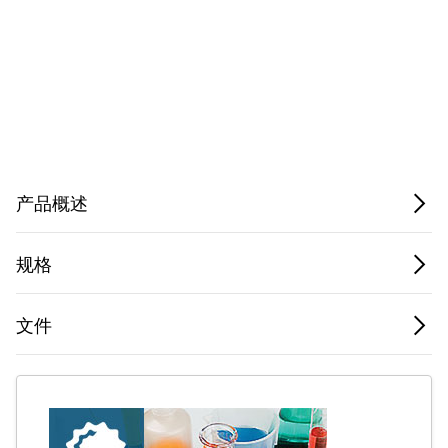
低
5015-
温
0002PK
储
Pack
标准
30 cm
又
5015-
存
of 12
称
0002
铝
条
Privacy Notice.
产品概述
低
温
Case
DS5020-
储
Not
Coder
of
规格
0000
存
Applicable
100
铝
条
文件