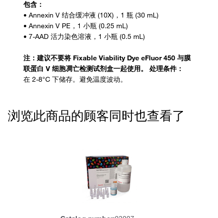
包含：
试
100
BMS500BT-100
NA
、
生物
次
又
535/
NA
、
素、碘
注：建议不要将 Fixable Viability Dye eFluor 450 与膜
BMS500BT/100
测
称
617
化丙啶
联蛋白 V 细胞凋亡检测试剂盒一起使用。
处理条件：
试
20
BMS500BT-20
NA
、
生物
次
浏览此商品的顾客同时也查看了
又
535/
NA
、
素、碘
BMS500BT/20
测
称
617
化丙啶
试
300
BMS500BT-300
NA
、
生物
次
又
535/
NA
、
素、碘
BMS500BT/300
测
称
617
化丙啶
试