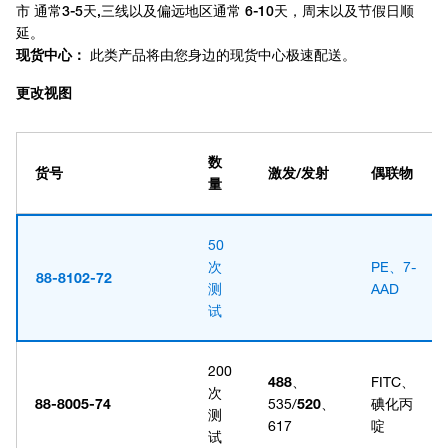
更改视图
数
货号
激发/发射
偶联物
量
50
次
PE、7-
88-8102-72
测
AAD
试
200
488
、
FITC、
次
88-8005-74
535/
520
、
碘化丙
测
617
啶
试