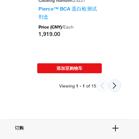
Catalog number:
23227
50
488
、
FITC、
Pierce™ BCA 蛋白检测试
次
88-8005-72
535/
520
、
碘化丙
测
剂盒
617
啶
试
Price (
CNY
)
/
Each
1,919.00
50
650
、
APC、
次
88-8007-72
535/
660
、
碘化丙
测
617
啶
试
添加至购物车
Viewing
1
-
1
of
15
订购