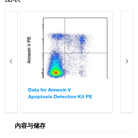
300
488
、
FITC、
次
BMS500FI-300
535/
520
、
碘化丙
测
617
啶
试
200
次
PE、7-
88-8102-74
测
AAD
试
50
Data for Annexin V
次
88-8103-72
PE/Cy7
Apoptosis Detection Kit PE
测
试
200
内容与储存
次
88-8103-74
PE/Cy7
测