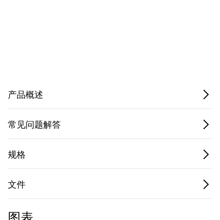
88-8008-72
eFluor
测
710
试
200
PCP-
次
88-8008-74
eFluor
反
Privacy Notice.
710
应
产品概述
100
488
、
FITC、
次
常见问题解答
BMS500FI-100
535/
520
、
碘化丙
测
617
啶
试
规格
20
488
、
FITC、
次
文件
BMS500FI-20
535/
520
、
碘化丙
测
617
啶
试
图表