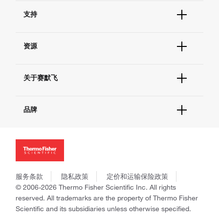
订单状态查询
支持
订单支持
货号直购
帮助&支持
现货供应中心
资源
联系我们 - 400 820 8982
电子采购
技术支持中心
学习中心
查找文件&证书
关于赛默飞
促销
报告网站问题
活动&研讨会
关于我们
社交媒体
品牌
招聘
投资者关系
Thermo Scientific
新闻
Applied Biosystems
社会责任
Invitrogen
商标
Gibco
政策和通知
服务条款
隐私政策
定价和运输保险政策
Ion Torrent
© 2006-2026 Thermo Fisher Scientific Inc. All rights
Unity Lab Services
reserved. All trademarks are the property of Thermo Fisher
Patheon
Scientific and its subsidiaries unless otherwise specified.
PPD