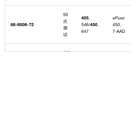
50
405
、
eFluor
次
88-8006-72
546/
450
、
450、
测
647
7-AAD
试
200
405
、
eFluor
次
88-8006-74
546/
450
、
450、
测
647
7-AAD
试
Have questions about this
200
650
、
APC、
product? Ask our AI
次
88-8007-74
535/
660
、
碘化丙
测
assisted search.
617
啶
试
50
PCP-
次