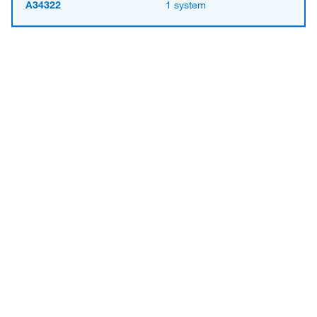
A34322
1 system
Have questions about this
product? Ask our AI
assisted search.