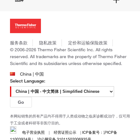
招聘
投资者关系
Thermo Scientific
新闻
Applied Biosystems
社会责任
Invitrogen
商标
Gibco
政策和通知
服务条款
隐私政策
定价和运输保险政策
Ion Torrent
© 2006-2026 Thermo Fisher Scientific Inc. All rights
Unity Lab Services
reserved. All trademarks are the property of Thermo Fisher
Patheon
Scientific and its subsidiaries unless otherwise specified.
PPD
China | 中国
Select Language:
Go
本网站销售的所有产品均不得用于人类或动物之临床诊断或治疗，仅可用
于工业或者科研等非医疗目的。
电子营业执照
|
经营证照公示
|
ICP备案号：沪ICP备
11003924号
|
沪公网安备 31011502006935号