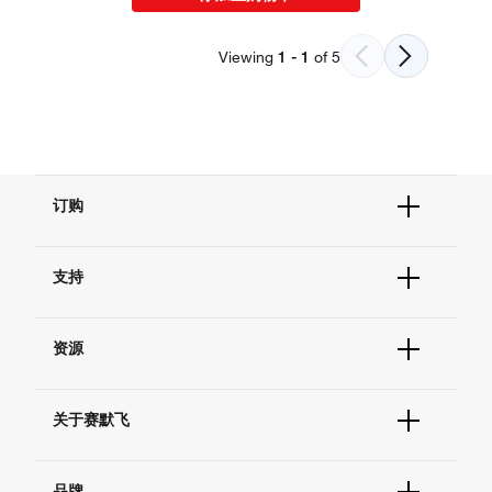
Viewing
1
-
1
of
5
订购
订单状态查询
支持
订单支持
货号直购
帮助&支持
现货供应中心
资源
联系我们 - 400 820 8982
电子采购
技术支持中心
学习中心
查找文件&证书
关于赛默飞
促销
报告网站问题
活动&研讨会
关于我们
社交媒体
品牌