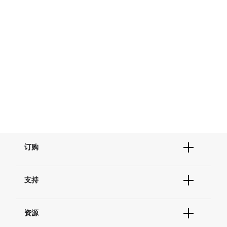
订购
订单状态查询
支持
订单支持
货号直购
帮助&支持
现货供应中心
资源
联系我们 - 400 820 8982
电子采购