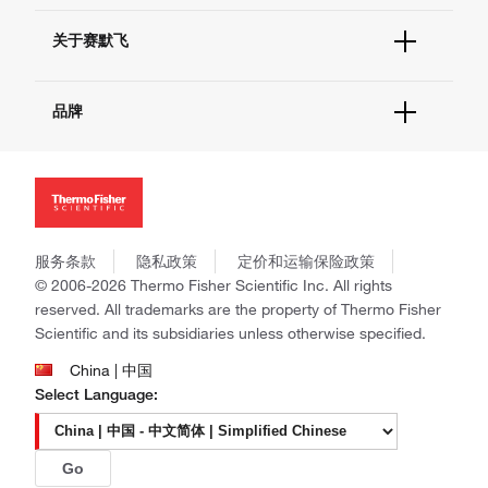
技术支持中心
学习中心
查找文件&证书
关于赛默飞
促销
报告网站问题
活动&研讨会
关于我们
社交媒体
品牌
招聘
投资者关系
Thermo Scientific
新闻
Applied Biosystems
社会责任
Invitrogen
商标
Gibco
政策和通知
服务条款
隐私政策
定价和运输保险政策
Ion Torrent
© 2006-2026 Thermo Fisher Scientific Inc. All rights
Unity Lab Services
reserved. All trademarks are the property of Thermo Fisher
Patheon
Scientific and its subsidiaries unless otherwise specified.
PPD
China | 中国
Select Language:
Go