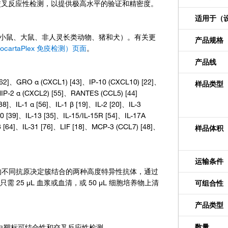
干扰和交叉反应性检测，以提供极高水平的验证和精密度。
适用于（
（人、小鼠、大鼠、非人灵长类动物、猪和犬）。有关更
产品规格
（ProcartaPlex 免疫检测）页面
。
产品线
RO α (CXCL1) [43]、IP-10 (CXCL10) [22]、
样品类型
MIP-2 α (CXCL2) [55]、RANTES (CCL5) [44]
IL-1 α [56]、IL-1 β [19]、IL-2 [20]、IL-3
70 [39]、IL-13 [35]、IL-15/IL-15R [54]、IL-17A
28 [64]、IL-31 [76]、LIF [18]、MCP-3 (CCL7) [48]、
样品体积
运输条件
一种蛋白的不同抗原决定簇结合的两种高度特异性抗体，通过
定只需 25 µL 血浆或血清，或 50 µL 细胞培养物上清
可组合性
产品类型
数量
白靶标可结合性和交叉反应性检测