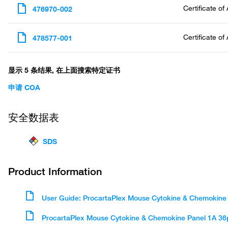
Certificate of
476970-002
Certificate of
478577-001
显示 5 条结果, 在上面搜索特定证书
申请 COA
安全数据表
SDS
Product Information
User Guide: ProcartaPlex Mouse Cytokine & Chemokine
ProcartaPlex Mouse Cytokine & Chemokine Panel 1A 36