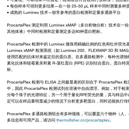
• 每份样本可得到更多结果—在一份 25–50 μL 样本中同时测量多种
• 成熟的 Luminex 技术—较常参考的蛋白检测和定量多通路平台
ProcartaPlex 测定利用 Luminex xMAP（多分析物分析）技术
其他体液）中同时检测和定量测定多达80种蛋白靶标。
ProcartaPlex 检测中的 Luminex 微珠用精确比例的红色
Luminex xMAP 检测系统（如 Luminex 200、FLEXMAP 3D 和 M
使用匹配的抗体对来鉴定目的蛋白质。在多通路检测中，每种光谱独
素化抗体和链霉素亲和素 R-藻红蛋白 (RPE) 识别结合蛋白。蛋
标。
ProcartaPlex 检测与 ELISA 之间极显著的区别在于 Procar
中，因此 ProcartaPlex 检测试剂在溶液中自由漂浮。例如，对于检
分每个珠子的光谱特征，另一个用于量化RPE荧光的量，其与样品中存在的
定可以在样品量明显减少的情况下分析更多靶蛋白，同时还能执行传统三
ProcartaPlex 多通路检测组合有多种规格，可以覆盖六个物种
多信息和可用产品，请访问
thermofisher.cn/procartaplex
。