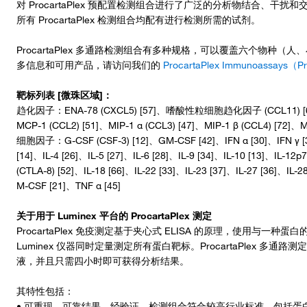
对 ProcartaPlex 预配置检测组合进行了广泛的分析物结合、
所有 ProcartaPlex 检测组合均配有进行检测所需的试剂。
ProcartaPlex 多通路检测组合有多种规格，可以覆盖六个物种
多信息和可用产品，请访问我们的
ProcartaPlex Immunoassays
靶标列表 [微珠区域]：
趋化因子：ENA-78 (CXCL5) [57]、嗜酸性粒细胞趋化因子 (CCL11) [62]、G
MCP-1 (CCL2) [51]、MIP-1 α (CCL3) [47]、MIP-1 β (CCL4) [72]、
细胞因子：G-CSF (CSF-3) [12]、GM-CSF [42]、IFN α [30]、IFN γ [38]、
[14]、IL-4 [26]、IL-5 [27]、IL-6 [28]、IL-9 [34]、IL-10 [13]、IL-12p
(CTLA-8) [52]、IL-18 [66]、IL-22 [33]、IL-23 [37]、IL-27 [36]、IL-
M-CSF [21]、TNF α [45]
关于用于 Luminex 平台的 ProcartaPlex 测定
ProcartaPlex 免疫测定基于夹心式 ELISA 的原理，使用与
Luminex 仪器同时定量测定所有蛋白靶标。ProcartaPlex 多通路测
液，并且只需四小时即可获得分析结果。
其特性包括：
• 可重现、可靠结果—经验证，检测组合符合较高行业标准，包括蛋