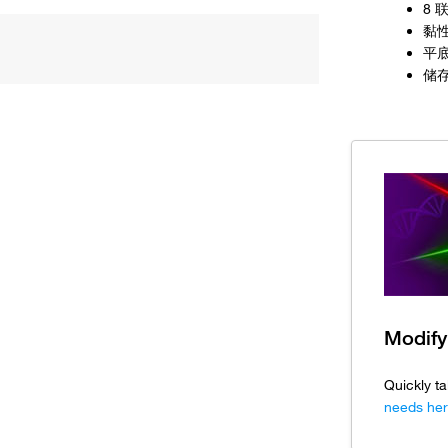
8 
黏
平底
储存
Modify
Quickly ta
needs her