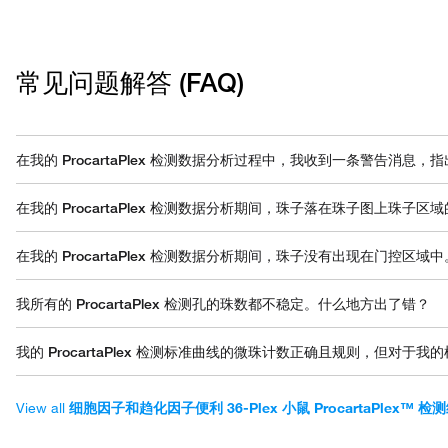
常见问题解答 (FAQ)
在我的 ProcartaPlex 检测数据分析过程中，我收到一条警告消
以下是此问题的可能原因和解决方案：
在我的 ProcartaPlex 检测数据分析期间，珠子落在珠子图上珠
o 检查协议设置（确保选择正确的 DD 设置）。
o 检查鞘液液位并清空废液。
以下是可能的原因和问题的解决方案：
在我的 ProcartaPlex 检测数据分析期间，珠子没有出现在门控区
o 在获取板之前，在 Luminex 仪器上运行校准和验证珠。
•这通常表明微珠已经光漂白。这个问题也可能由于将微珠暴露于有机
这表示最后一步使用了不正确的缓冲液。必须使用试剂盒中提供的洗涤
我所有的 ProcartaPlex 检测孔的珠数都不稳定。什么地方出了错？
•或者，仪器可能在其测量中关闭，或者可能存在校准问题。致电制造
以下是一些建议：
我的 ProcartaPlex 检测标准曲线的微珠计数正确且规则，但
o 在获取板之前，在 Luminex 仪器上运行校准和验证珠。
o 查看仪器设置并确保它们适合正在运行的检测（调整针高，确保选择
这种模式表明样本基质效应。以下是一些建议：
o 在仪器上采集前摇动板以重新悬浮珠子。
View all
细胞因子和趋化因子便利 36-Plex 小鼠 ProcartaPlex™ 检测
o 确认样品已澄清且不含碎片和脂质（建议离心 5-10 分钟）。
o 将珠子涡旋 30 秒，然后再将它们添加到板中。
o 确认血清、血浆样品的样品与测定稀释剂的比例至少为 1:1。对