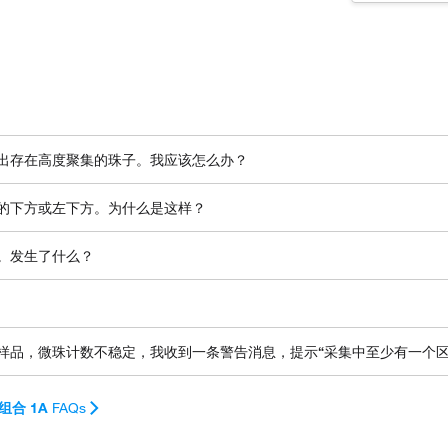
息，指出存在高度聚集的珠子。我应该怎么办？
子区域的下方或左下方。为什么是这样？
域中。发生了什么？
溶剂中引起。不幸的是，必须重复该检测，因为微珠不能恢复。必须保护
液洗涤微珠并在微珠上样至Luminex仪器之前将其重悬。溶液的渗透压
商进行服务预约。
对于我的样品，微珠计数不稳定，我收到一条警告消息，提示“采集中至少有一
正确的珠门和正确的 DD 设置）。
组合 1A
FAQs
于细胞裂解物或组织匀浆，确认样品已在测定缓冲液中适当稀释，以将裂解缓