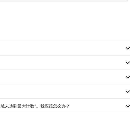
珠子免受光和有机溶剂的影响。
将影响微珠的尺寸，而微珠尺寸的任何变化都将改变仪器的检测。
个区域未达到最大计数”。我应该怎么办？
冲液中的去污剂浓度降低至≤0.01%。对于其他样品类型，可能需要进