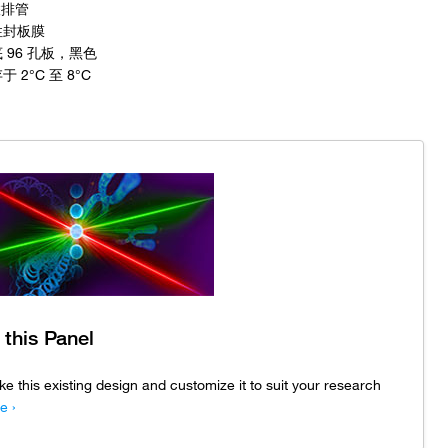
联排管
性封板膜
 96 孔板，黑色
于 2°C 至 8°C
 this Panel
ke this existing design and customize it to suit your research
e ›