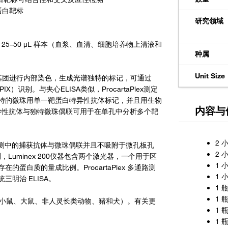
蛋白靶标
研究领域
在一份 25–50 μL 样本（血浆、血清、细胞培养物上清液和
种属
Unit Size
和红外荧光基团进行内部染色，生成光谱独特的标记，可通过
AGPIX）识别。与夹心ELISA类似，ProcartaPlex测定
特的微珠用单一靶蛋白特异性抗体标记，并且用生物
内容与
白特异性抗体与独特微珠偶联可用于在单孔中分析多个靶
2 
taPlex 检测中的捕获抗体与微珠偶联并且不吸附于微孔板孔
2 
测，Luminex 200仪器包含两个激光器，一个用于区
1 
蛋白质的量成比例。ProcartaPlex 多通路测
1 
明治 ELISA。
1 
1 
（人、小鼠、大鼠、非人灵长类动物、猪和犬）。有关更
1 
1 瓶