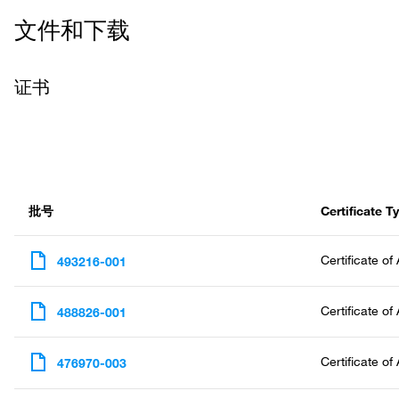
o 清洗：在清空板之前，不要忘记将板放在手持式磁性洗板机上约 2 
一步的样品优化。
文件和下载
证书
批号
Certificate T
Certificate of
493216-001
Certificate of
488826-001
Certificate of
476970-003