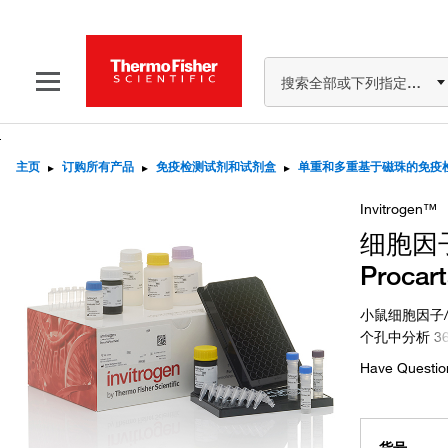
搜索全部或下列指定分类
主页
▸
订购所有产品
▸
免疫检测试剂和试剂盒
▸
单重和多重基于磁珠的免疫
Invitrogen™
细胞因子
Proca
小鼠细胞因子/趋化
个孔中分析
3
Have Questio