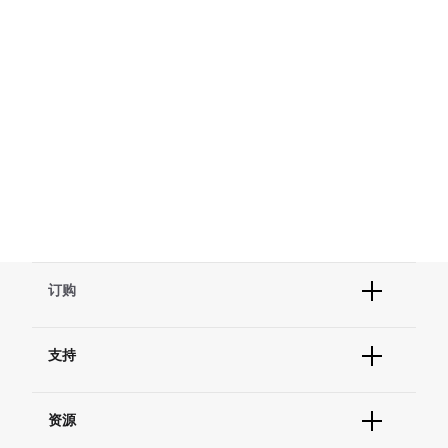
订购
订单状态查询
支持
订单支持
货号直购
帮助&支持
现货供应中心
资源
联系我们 - 400 820 8982
电子采购