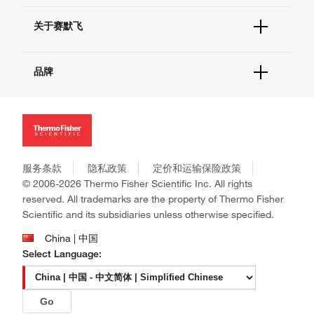
技术支持中心
学习中心
查找文件&证书
关于赛默飞
促销
报告网站问题
活动&研讨会
关于我们
社交媒体
品牌
招聘
投资者关系
Thermo Scientific
新闻
Applied Biosystems
社会责任
Invitrogen
商标
Gibco
政策和通知
服务条款
隐私政策
定价和运输保险政策
Ion Torrent
© 2006-2026 Thermo Fisher Scientific Inc. All rights
Unity Lab Services
reserved. All trademarks are the property of Thermo Fisher
Patheon
Scientific and its subsidiaries unless otherwise specified.
PPD
China | 中国
Select Language:
Go