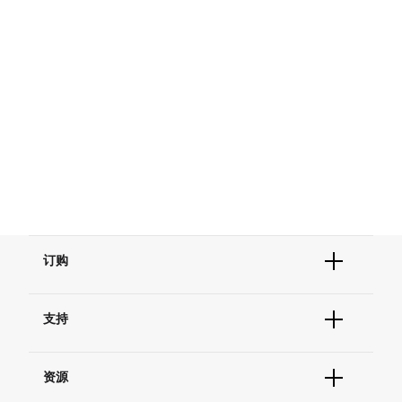
订购
订单状态查询
支持
订单支持
货号直购
帮助&支持
现货供应中心
资源
联系我们 - 400 820 8982
电子采购