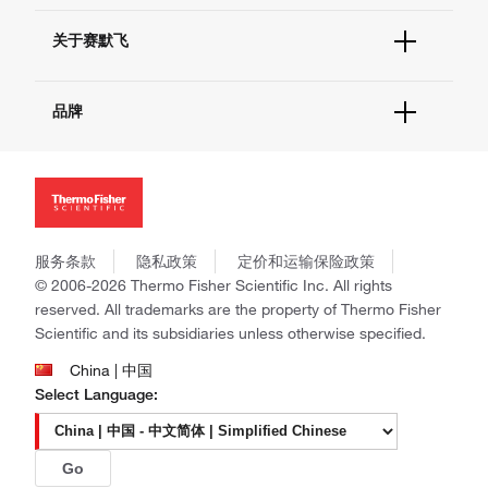
技术支持中心
学习中心
查找文件&证书
关于赛默飞
促销
报告网站问题
活动&研讨会
关于我们
社交媒体
品牌
招聘
投资者关系
Thermo Scientific
新闻
Applied Biosystems
社会责任
Invitrogen
商标
Gibco
政策和通知
服务条款
隐私政策
定价和运输保险政策
Ion Torrent
© 2006-2026 Thermo Fisher Scientific Inc. All rights
Unity Lab Services
reserved. All trademarks are the property of Thermo Fisher
Patheon
Scientific and its subsidiaries unless otherwise specified.
PPD
China | 中国
Select Language:
Go