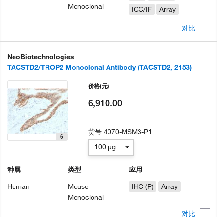
Monoclonal
ICC/IF
Array
对比
NeoBiotechnologies
TACSTD2/TROP2 Monoclonal Antibody (TACSTD2, 2153)
价格
(元)
6,910.00
货号
4070-MSM3-P1
6
100 µg
种属
类型
应用
Human
Mouse
IHC (P)
Array
Monoclonal
对比