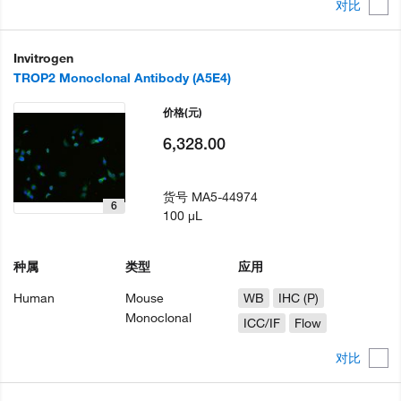
对比
Invitrogen
TROP2 Monoclonal Antibody (A5E4)
价格
(元)
6,328.00
货号
MA5-44974
6
100 µL
种属
类型
应用
Human
Mouse
WB
IHC (P)
Monoclonal
ICC/IF
Flow
对比