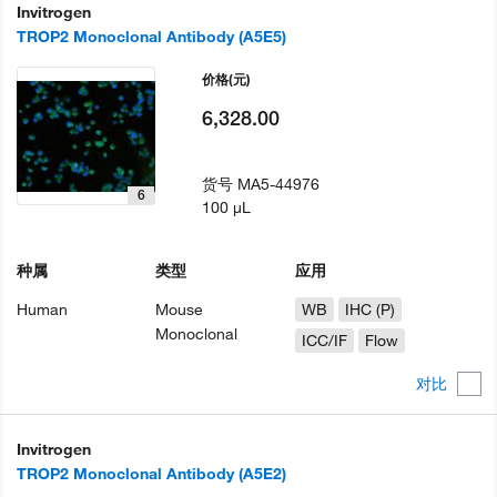
Invitrogen
TROP2 Monoclonal Antibody (A5E5)
价格
(元)
6,328.00
货号
MA5-44976
6
100 µL
种属
类型
应用
Human
Mouse
WB
IHC (P)
Monoclonal
ICC/IF
Flow
对比
Invitrogen
TROP2 Monoclonal Antibody (A5E2)