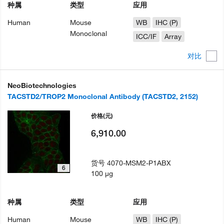
种属
类型
应用
Human
Mouse
WB
IHC (P)
Monoclonal
ICC/IF
Array
对比
NeoBiotechnologies
TACSTD2/TROP2 Monoclonal Antibody (TACSTD2, 2152)
价格
(元)
6,910.00
货号
4070-MSM2-P1ABX
6
100 µg
种属
类型
应用
Human
Mouse
WB
IHC (P)