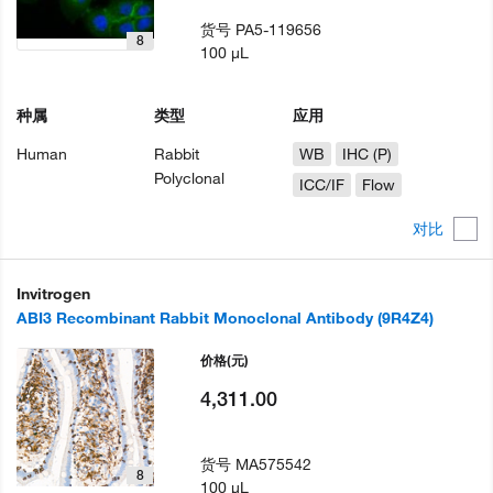
货号
PA5-119656
8
100 µL
种属
类型
应用
Human
Rabbit
WB
IHC (P)
Polyclonal
ICC/IF
Flow
对比
Invitrogen
ABI3 Recombinant Rabbit Monoclonal Antibody (9R4Z4)
价格
(元)
4,311.00
货号
MA575542
8
100 µL