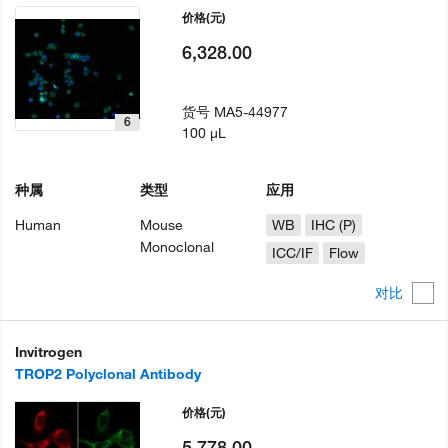
价格
(元)
6,328.00
货号
MA5-44977
6
100 µL
种属
类型
应用
Human
Mouse
WB
IHC (P)
Monoclonal
ICC/IF
Flow
对比
Invitrogen
TROP2 Polyclonal Antibody
价格
(元)
5,778.00