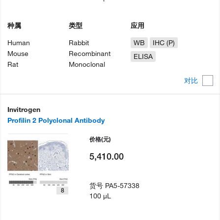
种属
类型
应用
Human
Rabbit
WB
IHC (P)
Mouse
Recombinant
ELISA
Rat
Monoclonal
对比
Invitrogen
Profilin 2 Polyclonal Antibody
价格
(元)
5,410.00
货号
PA5-57338
8
100 µL