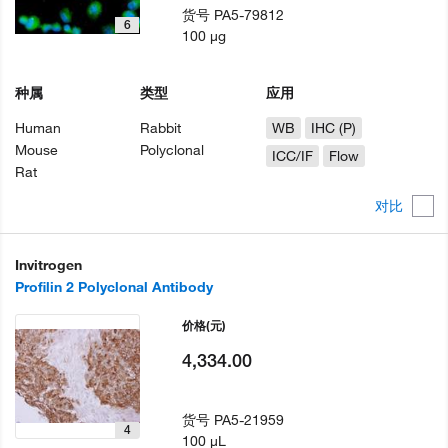
货号
PA5-79812
6
100 µg
种属
类型
应用
Human
Rabbit
WB
IHC (P)
Mouse
Polyclonal
ICC/IF
Flow
Rat
对比
Invitrogen
Profilin 2 Polyclonal Antibody
价格
(元)
4,334.00
货号
PA5-21959
4
100 µL