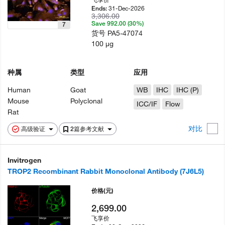
31-Dec-2026
Ends:
3,306.00
Save 992.00 (30%)
7
货号
PA5-47074
100 µg
种属
类型
应用
Human
Goat
WB
IHC
IHC (P)
Mouse
Polyclonal
ICC/IF
Flow
Rat
对比
高级验证
2篇参考文献
Invitrogen
TROP2 Recombinant Rabbit Monoclonal Antibody (7J6L5)
价格
(元)
2,699.00
飞享价