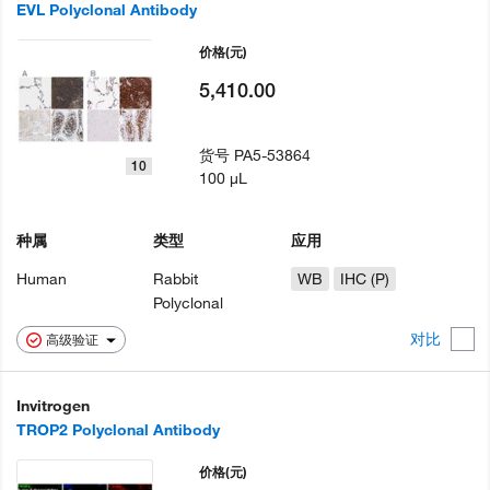
EVL Polyclonal Antibody
价格
(元)
5,410.00
货号
PA5-53864
10
100 µL
种属
类型
应用
Human
Rabbit
WB
IHC (P)
Polyclonal
对比
高级验证
Invitrogen
TROP2 Polyclonal Antibody
价格
(元)