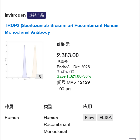
Invitrogen
热销产品
TROP2 (Sacituzumab Biosimilar) Recombinant Human
Monoclonal Antibody
价格
(元)
2,383.00
飞享价
31-Dec-2026
Ends:
3,404.00
Save 1,021.00 (30%)
6
货号
MA5-42129
100 µg
种属
类型
应用
Human
Human
Flow
ELISA
Recombinant
Monoclonal