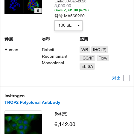
30-Sep-2026
Ends:
5,090.00
Save 2,391.00 (47%)
9
货号
MA569260
100 µL
种属
类型
应用
Human
Rabbit
WB
IHC (P)
Recombinant
ICC/IF
Flow
Monoclonal
ELISA
对比
Invitrogen
TROP2 Polyclonal Antibody
价格
(元)
6,142.00