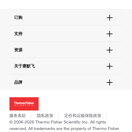
订购
订单状态查询
支持
订单支持
货号直购
帮助&支持
资源
现货供应中心
联系我们 - 400 820 8982
电子采购
技术支持中心
学习中心
关于赛默飞
查找文件&证书
促销
报告网站问题
活动&研讨会
关于我们
品牌
社交媒体
招聘
投资者关系
Thermo Scientific
新闻
Applied Biosystems
社会责任
Invitrogen
商标
Gibco
服务条款
隐私政策
定价和运输保险政策
政策和通知
Ion Torrent
© 2006-2026 Thermo Fisher Scientific Inc. All rights
reserved. All trademarks are the property of Thermo Fisher
Unity Lab Services