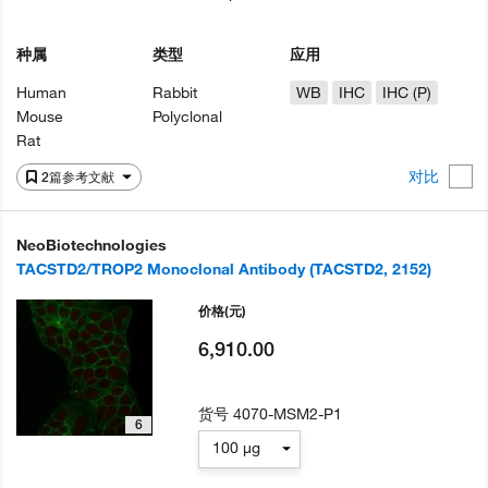
种属
类型
应用
Human
Rabbit
WB
IHC
IHC (P)
Mouse
Polyclonal
Rat
对比
2篇参考文献
NeoBiotechnologies
TACSTD2/TROP2 Monoclonal Antibody (TACSTD2, 2152)
价格
(元)
6,910.00
货号
4070-MSM2-P1
6
100 µg