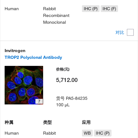
Human
Rabbit
IHC (P)
IHC (F)
Recombinant
Monoclonal
对比
Invitrogen
TROP2 Polyclonal Antibody
价格
(元)
5,712.00
货号
PA5-84235
7
100 µL
种属
类型
应用
Human
Rabbit
WB
IHC (P)