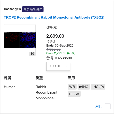
Invitrogen
最多结果图片
TROP2 Recombinant Rabbit Monoclonal Antibody (7X3Q2)
价格
(元)
2,699.00
飞享价
30-Sep-2026
Ends:
4,990.00
Save 2,291.00 (46%)
10
货号
MA568590
100 µL
种属
类型
应用
Human
Rabbit
WB
mIHC
IHC (P)
Recombinant
ELISA
Monoclonal
对比