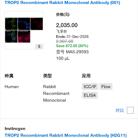
TROP2 Recombinant Rabbit Monoclonal Antibody (001)
价格
(元)
2,035.00
飞享价
31-Dec-2026
Ends:
2,907.00
Save 872.00 (30%)
5
货号
MA5-29593
100 µL
种属
类型
应用
Human
Rabbit
ICC/IF
Flow
Recombinant
ELISA
Monoclonal
对比
Invitrogen
TROP2 Recombinant Rabbit Monoclonal Antibody (H2G11)