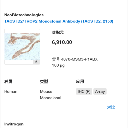
NeoBiotechnologies
TACSTD2/TROP2 Monoclonal Antibody (TACSTD2, 2153)
价格
(元)
6,910.00
货号
4070-MSM3-P1ABX
6
100 µg
种属
类型
应用
Human
Mouse
IHC (P)
Array
Monoclonal
对比
Invitrogen