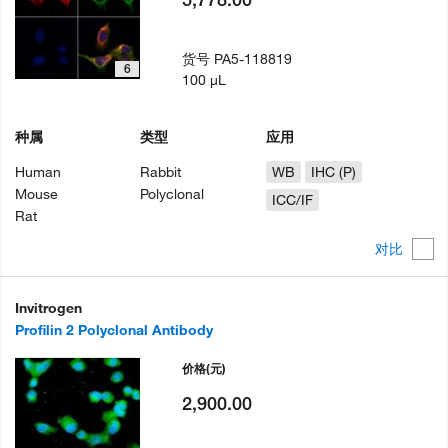
货号
PA5-118819
6
100 µL
种属
类型
应用
Human
Rabbit
WB
IHC (P)
Mouse
Polyclonal
ICC/IF
Rat
对比
Invitrogen
Profilin 2 Polyclonal Antibody
价格
(元)
2,900.00