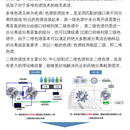
型通用检测器；能够检测任何非挥发性和半挥发性物质； 既不需
添加了对于多维色谱技术的相关表述。
寻找2020药典制药达人
›
要发色团，也不需要离子化。相较传统物理型检测器，其线性宽一
多维色谱又称为色谱/ 色谱联用技术，是采用匹配的接口将不同分
个数量级，而灵敏度达十倍以上，同时具有更好的响应一致性。
2020版中国药典解决方案
›
离性能或 特点的色谱连接起来，第一级色谱中未分离开或需要分
离富集的组分由接口转移到第二级色谱中， 第二级色谱仍需进一
CAD 原理
步分离或分离富集的组分，也可以继续通 过接口转移到第三级色
谱中。由于二维色谱基本可以满足对绝大多数难分离混合物样品
的分离或富集要求，所以一般的色谱/ 色谱联用都是二级，即二维
色谱。
二维色谱技术主要分为: 中心切割式二维色谱和全二维色谱，其具
有更大的理论峰容量，能够更好地解决药企的药物分离检测需求。
点击放大
与传统紫外检测器的区别
药物分子的结构骨架决定其物理光学性质， 不同药物化合物分子千差万