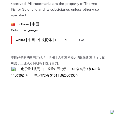
reserved. All trademarks are the property of Thermo
Patheon
特色应用1：中药指纹图谱
Fisher Scientific and its subsidiaries unless otherwise
PPD
specified.
通过黄芪配方颗粒紫外检测与CAD 检测图谱对比可知，CAD 检测
可以提供常规检测方式所不能提供的信息。
China | 中国
就中药指纹图谱而言，使用CAD 检测器可以检测到更多种类的化
Select Language:
合物，不但可以做到一测多评，还可做到一测全评。
Go
点击放大
Thermo Scientific™ Accucore 系列色谱柱 —— 方法转
本网站销售的所有产品均不得用于人类或动物之临床诊断或治疗，仅
移简单高效，快到飞起
可用于工业或者科研等非医疗目的。
电子营业执照
|
经营证照公示
|
ICP备案号：沪ICP备
卓越的表面多孔增强核技术，可实现低反压下的高分离度和快速分
11003924号
|
沪公网安备 31011502006935号
析。
4 μm，2. 6 μm 和4 μm 三种粒径可选。
耐用的 2.6 μm 实心核颗粒可以确保高效并同时兼容 HPLC 和
点击放大
UHPLC。
出色的重现性和更长的色谱柱使用寿命。
点击放大
黄芪配方颗粒紫外检测图谱（上图）与CAD 检测图谱（下图）