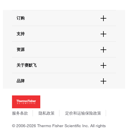
信息进行定性分析，可获得比仅利用保留时间或增加光谱相似性进
组分、检测器类型不得改变外，其余如色谱柱内径与长度、填充剂
行定性分析更多的、更可靠信息，不仅可用于已知物的定 性分
粒径、流动相流速、流动相组分比例、柱温、进样量、检测器灵敏
析，还可提供未知化合物的结构信息。 质谱检测器的引入，强化
订购
度等，均可适当改变调整。
与传统质量检测器的区别
了2020 版药典向国际接轨的先进性，也为制药企业提供了一种更
订单状态查询
准确、更灵敏的定性选择。
与传统的质量检测器相比，更好的响应一致性、更高的灵敏度和更
支持
订单支持
宽的线性范围。 以ELSD 为例：原理上，CAD 检测干燥气溶胶表
ISQ EC/EM 单四极杆质谱检测器
货号直购
面带电荷数，与化合物结构无关；而ELSD 蒸发光散射检测器检测
帮助&支持
资源
现货供应中心
干燥气溶 胶对光的散射，与化合物结构相关，ELSD 信号对于颗粒
联系我们 - 400 820 8982
电子采购
直径的依赖性，使得其更难获得高灵敏度，并具有更复杂的响应曲
技术支持中心
学习中心
点击放大
线。
更高灵敏度助力定性分析
关于赛默飞
查找文件&证书
促销
报告网站问题
简化方法转移，加快实验进程
紫外检测器和单四极杆质谱检测器的灵敏度比较：
活动&研讨会
关于我们
品牌
社交媒体
当分析实验室需要维持现有方法又要提高实验室生产率时，
Tenofovir（替诺韦福）和Adenine（腺嘌呤）为例：
招聘
Vanquish Core HPLC 系统通过可调节的梯度延迟体积，从而匹配
相比单四极杆质谱，常规UV 检测器的灵敏度更低，且不能够得到
投资者关系
Thermo Scientific
分析物保留时间和色谱图，轻松实现HPLC 的方法转移。
结构信息。使用质谱检测器可以达到pg 级，且得到质量数测定，
新闻
Applied Biosystems
从而进行更准确的定性分析。
社会责任
Invitrogen
商标
Gibco
服务条款
隐私政策
定价和运输保险政策
点击放大
政策和通知
Ion Torrent
CAD 检测限可达1ng/μL，ELSD 的检测限仅为10 ng/μL
© 2006-2026 Thermo Fisher Scientific Inc. All rights
Unity Lab Services