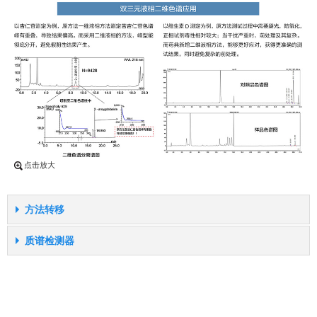
别，其性质也会 有所不同，要准确分析则需要采取不同的方 法。如传
统的紫外检测器，只能鉴定有紫外 吸收的化合物。而CAD 作为一种全
新的质量 型检测器，对所有非/ 半挥发性化合物均有 相应。
点击放大
方法转移
方法转移
质谱检测器
点击放大
2020 版《中国药典》征求意见稿中，明确提出色谱参数调整的相
质谱检测器
关原则，相比2015 版药典，细化方法调整幅度，与国际接轨，可
0.1mg/mL 吲哚洛尔、普萘洛尔、维拉帕米- 酮洛芬和特非那定混
操作性更强。
新版药典征求意见稿中，新增了测定分析部分对于质谱检测的描
合CAD 检测器可以提供紫外检测器不能提供的信息
述。明确了可以利用质谱检测器提供的色谱峰分子质量和结构 的
品种正文项下规定的色谱条件（参数）， 除填充剂种类、流动相