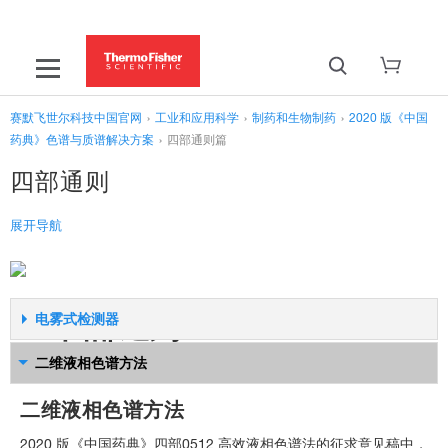
赛默飞世尔科技中国官网
›
工业和应用科学
›
制药和生物制药
›
2020 版《中国
药典》色谱与质谱解决方案
›
四部通则篇
四部通则
展开导航
‹
2020 版《中国药典》色谱与质谱解决方案
中药篇
›
四部通则
电雾式检测器
化学药篇
›
电雾式检测器
生物制品篇
二维液相色谱方法
›
2020 版《中国药典》四部0512 高效液
四部通则篇
›
二维液相色谱方法
相色谱法的征求意见稿中，首次添加了电雾式检测器CAD 的相关
表述，并指出其对所有物质均有响应。 CAD 是一种新型的、质量
2020 版《中国药典》四部0512 高效液相色谱法的征求意见稿中，
数据合规篇
›