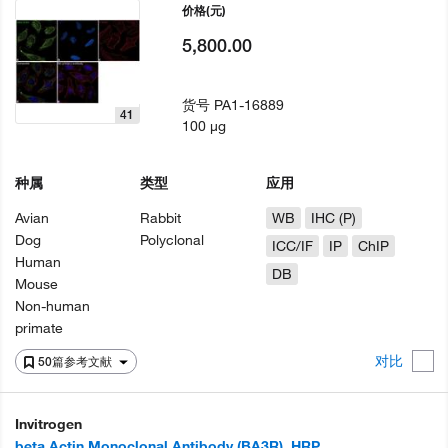
价格
(元)
5,800.00
货号
PA1-16889
41
100 µg
种属
类型
应用
Avian
Rabbit
WB
IHC (P)
Dog
Polyclonal
ICC/IF
IP
ChIP
Human
DB
Mouse
Non-human
primate
对比
50篇参考文献
Invitrogen
beta Actin Monoclonal Antibody (BA3R), HRP