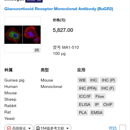
Glucocorticoid Receptor Monoclonal Antibody (BuGR2)
价格
(元)
5,827.00
货号
MA1-510
25
100 µg
种属
类型
应用
Guinea pig
Mouse
WB
IHC
IHC (P)
Human
Monoclonal
IHC (PFA)
IHC (F)
Mouse
ICC/IF
Flow
Sheep
ELISA
IP
ChIP
Rabbit
Rat
PLA
EMSA
Yeast
对比
高级验证
154篇参考文献