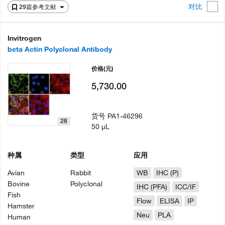
对比
29篇参考文献
Invitrogen
beta Actin Polyclonal Antibody
价格
(元)
5,730.00
货号
PA1-46296
28
50 µL
种属
类型
应用
Avian
Rabbit
WB
IHC (P)
Bovine
Polyclonal
IHC (PFA)
ICC/IF
Fish
Flow
ELISA
IP
Hamster
Neu
PLA
Human