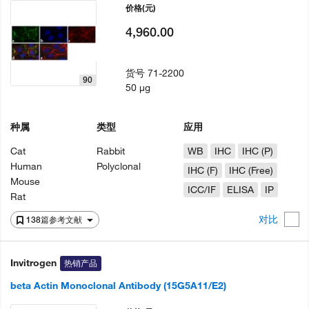
价格
(元)
4,960.00
货号
71-2200
90
50 µg
种属
类型
应用
Cat
Rabbit
WB
IHC
IHC (P)
Human
Polyclonal
IHC (F)
IHC (Free)
Mouse
ICC/IF
ELISA
IP
Rat
对比
138篇参考文献
Invitrogen
热销产品
beta Actin Monoclonal Antibody (15G5A11/E2)