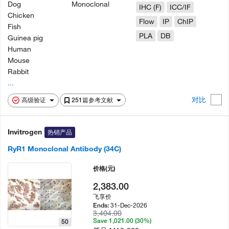
Dog
Monoclonal
IHC (F)
ICC/IF
Chicken
Flow
IP
ChIP
Fish
PLA
DB
Guinea pig
Human
Mouse
Rabbit
...
对比
高级验证
251篇参考文献
Invitrogen
热销产品
RyR1 Monoclonal Antibody (34C)
价格
(元)
2,383.00
飞享价
31-Dec-2026
Ends:
3,404.00
Save 1,021.00 (30%)
50