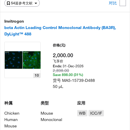
对比
54篇参考文献
Invitrogen
beta Actin Loading Control Monoclonal Antibody (BA3R),
DyLight™ 488
价格
(元)
2,000.00
飞享价
31-Dec-2026
Ends:
2,898.00
Save 898.00 (31%)
10
货号
MA5-15739-D488
50 µL
种属
类型
应用
Chicken
Mouse
WB
ICC/IF
Human
Monoclonal
Mouse