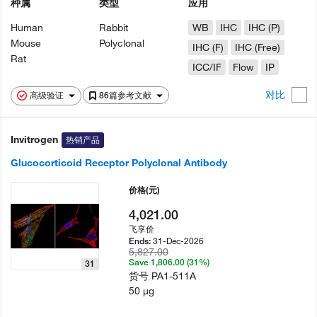
种属
类型
应用
Human
Rabbit
WB
IHC
IHC (P)
Mouse
Polyclonal
IHC (F)
IHC (Free)
Rat
ICC/IF
Flow
IP
对比
高级验证
86篇参考文献
Invitrogen
热销产品
Glucocorticoid Receptor Polyclonal Antibody
价格
(元)
4,021.00
飞享价
31-Dec-2026
Ends:
5,827.00
Save 1,806.00 (31%)
31
货号
PA1-511A
50 µg