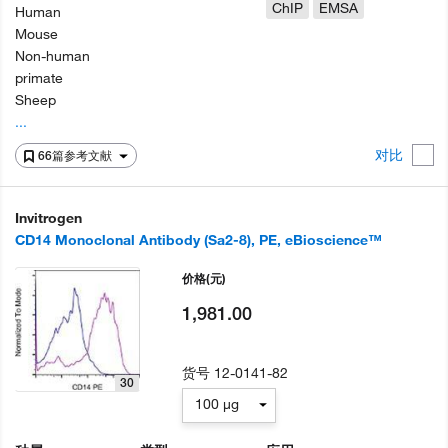
ChIP
EMSA
Human
Mouse
Non-human
primate
Sheep
...
对比
66篇参考文献
Invitrogen
CD14 Monoclonal Antibody (Sa2-8), PE, eBioscience™
价格
(元)
1,981.00
货号
12-0141-82
30
100 µg