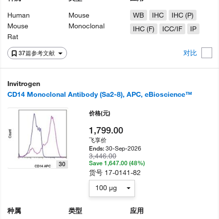
Human
Mouse
WB
IHC
IHC (P)
Mouse
Monoclonal
IHC (F)
ICC/IF
IP
Rat
对比
37篇参考文献
Invitrogen
CD14 Monoclonal Antibody (Sa2-8), APC, eBioscience™
价格
(元)
1,799.00
飞享价
30-Sep-2026
Ends:
3,446.00
Save 1,647.00 (48%)
30
货号
17-0141-82
100 µg
种属
类型
应用