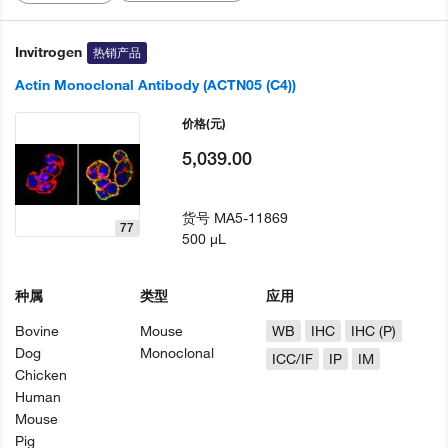
Invitrogen
热销产品
Actin Monoclonal Antibody (ACTN05 (C4))
价格
(元)
5,039.00
货号
MA5-11869
77
500 µL
种属
类型
应用
Bovine
Mouse
WB
IHC
IHC (P)
Dog
Monoclonal
ICC/IF
IP
IM
Chicken
Human
Mouse
Pig