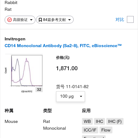
Rabbit
Rat
对比
高级验证
84篇参考文献
Invitrogen
CD14 Monoclonal Antibody (Sa2-8), FITC, eBioscience™
价格
(元)
1,871.00
货号
11-0141-82
32
100 µg
种属
类型
应用
Mouse
Rat
WB
IHC
IHC (F)
Monoclonal
ICC/IF
Flow