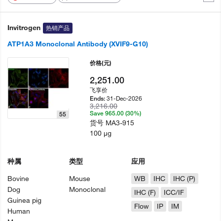
Invitrogen
热销产品
ATP1A3 Monoclonal Antibody (XVIF9-G10)
价格
(元)
2,251.00
飞享价
31-Dec-2026
Ends:
3,216.00
Save 965.00 (30%)
55
货号
MA3-915
100 µg
种属
类型
应用
Bovine
Mouse
WB
IHC
IHC (P)
Dog
Monoclonal
IHC (F)
ICC/IF
Guinea pig
Flow
IP
IM
Human