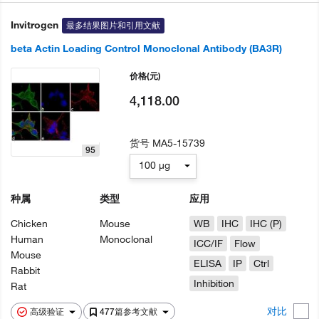
Invitrogen
最多结果图片和引用文献
beta Actin Loading Control Monoclonal Antibody (BA3R)
价格
(元)
4,118.00
货号
MA5-15739
95
100 µg
种属
类型
应用
Chicken
Mouse
WB
IHC
IHC (P)
Human
Monoclonal
ICC/IF
Flow
Mouse
ELISA
IP
Ctrl
Rabbit
Inhibition
Rat
对比
高级验证
477篇参考文献