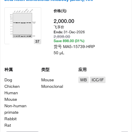
价格
(元)
2,000.00
飞享价
31-Dec-2026
Ends:
2,898.00
Save 898.00 (31%)
37
货号
MA5-15739-HRP
50 µL
种属
类型
应用
Dog
Mouse
WB
ICC/IF
Chicken
Monoclonal
Human
Mouse
Non-human
primate
Rabbit
Rat