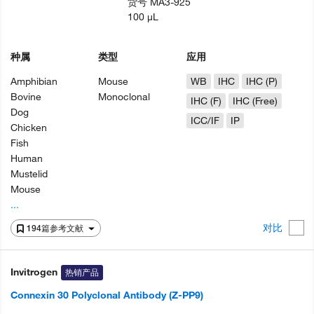
货号
MA3-925
100 µL
种属
类型
应用
Amphibian
Mouse
WB
IHC
IHC (P)
Bovine
Monoclonal
IHC (F)
IHC (Free)
Dog
ICC/IF
IP
Chicken
Fish
Human
Mustelid
Mouse
...
对比
194篇参考文献
Invitrogen
热销产品
Connexin 30 Polyclonal Antibody (Z-PP9)