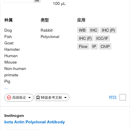
38
100 µL
种属
类型
应用
Dog
Rabbit
WB
IHC
IHC (P)
Fish
Polyclonal
IHC (F)
ICC/IF
Goat
Flow
IP
ChIP
Hamster
Human
Mouse
Non-human
primate
Pig
...
对比
高级验证
56篇参考文献
Invitrogen
beta Actin Polyclonal Antibody