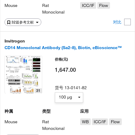
Mouse
Rat
ICC/IF
Flow
Monoclonal
对比
32篇参考文献
Invitrogen
CD14 Monoclonal Antibody (Sa2-8), Biotin, eBioscience™
价格
(元)
1,647.00
货号
13-0141-82
31
100 µg
种属
类型
应用
Mouse
Rat
WB
ICC/IF
Flow
Monoclonal