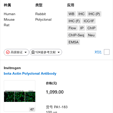
种属
类型
应用
Human
Rabbit
WB
IHC
IHC (P)
Mouse
Polyclonal
IHC (F)
ICC/IF
Rat
Flow
IP
ChIP
ChIP-Seq
Neu
EMSA
对比
高级验证
124篇参考文献
Invitrogen
beta Actin Polyclonal Antibody
价格
(元)
1,099.00
货号
PA1-183
47
100 µg