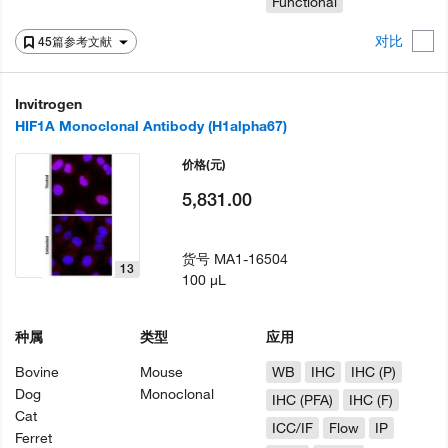
Functional
对比
45篇参考文献
Invitrogen
HIF1A Monoclonal Antibody (H1alpha67)
价格
(元)
5,831.00
货号
MA1-16504
13
100 µL
种属
类型
应用
Bovine
Mouse
WB
IHC
IHC (P)
Dog
Monoclonal
IHC (PFA)
IHC (F)
Cat
ICC/IF
Flow
IP
Ferret