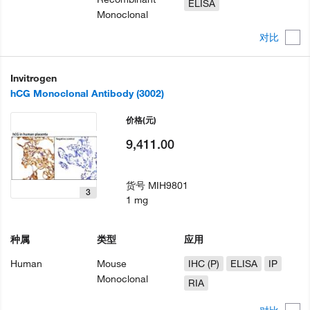
ELISA
Monoclonal
对比
Invitrogen
hCG Monoclonal Antibody (3002)
价格
(元)
9,411.00
货号
MIH9801
3
1 mg
种属
类型
应用
Human
Mouse
IHC (P)
ELISA
IP
Monoclonal
RIA