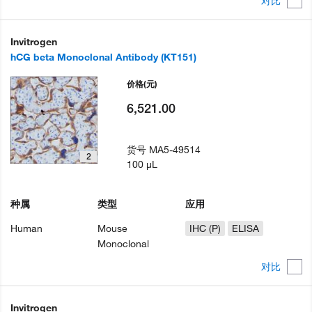
对比
Invitrogen
hCG beta Monoclonal Antibody (KT151)
价格
(元)
6,521.00
货号
MA5-49514
2
100 µL
种属
类型
应用
Human
Mouse
IHC (P)
ELISA
Monoclonal
对比
Invitrogen