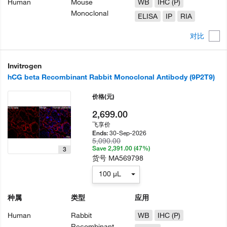
Human
Mouse
WB
IHC (P)
Monoclonal
ELISA
IP
RIA
对比
Invitrogen
hCG beta Recombinant Rabbit Monoclonal Antibody (9P2T9)
价格
(元)
2,699.00
飞享价
30-Sep-2026
Ends:
5,090.00
Save 2,391.00 (47%)
3
货号
MA569798
100 µL
种属
类型
应用
Human
Rabbit
WB
IHC (P)
Recombinant