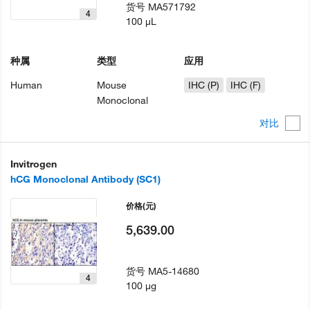
货号
MA571792
4
100 µL
种属
类型
应用
Human
Mouse
IHC (P)
IHC (F)
Monoclonal
对比
Invitrogen
hCG Monoclonal Antibody (SC1)
价格
(元)
5,639.00
货号
MA5-14680
4
100 µg