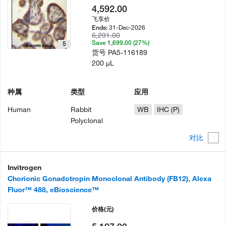
4,592.00
飞享价
31-Dec-2026
Ends:
6,291.00
Save 1,699.00 (27%)
5
货号
PA5-116189
200 µL
种属
类型
应用
Human
Rabbit
WB
IHC (P)
Polyclonal
对比
Invitrogen
Chorionic Gonadotropin Monoclonal Antibody (FB12), Alexa
Fluor™ 488, eBioscience™
价格
(元)