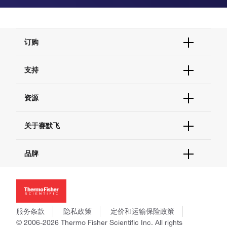
订购
订单状态查询
支持
订单支持
货号直购
帮助&支持
资源
现货供应中心
联系我们 - 400 820 8982
电子采购
技术支持中心
学习中心
关于赛默飞
查找文件&证书
促销
报告网站问题
活动&研讨会
关于我们
品牌
社交媒体
招聘
投资者关系
Thermo Scientific
新闻
Applied Biosystems
社会责任
Invitrogen
商标
Gibco
服务条款
隐私政策
定价和运输保险政策
政策和通知
Ion Torrent
© 2006-2026 Thermo Fisher Scientific Inc. All rights