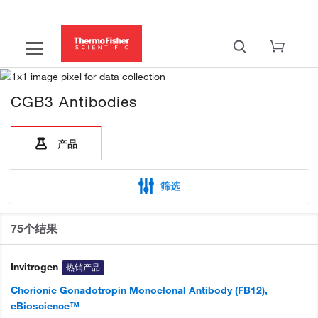
CGB3 Antibodies
产品
筛选
75个结果
Invitrogen
热销产品
Chorionic Gonadotropin Monoclonal Antibody (FB12),
eBioscience™