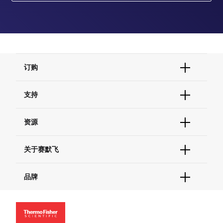
订购
订单状态查询
支持
订单支持
货号直购
帮助&支持
资源
现货供应中心
联系我们 - 400 820 8982
电子采购
技术支持中心
学习中心
关于赛默飞
查找文件&证书
促销
报告网站问题
活动&研讨会
关于我们
品牌
社交媒体
招聘
投资者关系
Thermo Scientific
新闻
Applied Biosystems
社会责任
Invitrogen