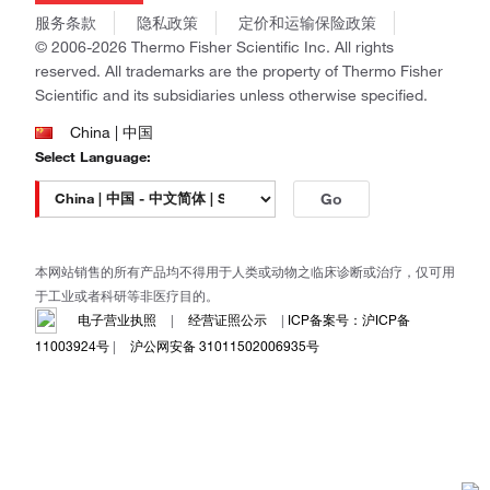
商标
Gibco
服务条款
隐私政策
定价和运输保险政策
政策和通知
Ion Torrent
© 2006-2026 Thermo Fisher Scientific Inc. All rights
reserved. All trademarks are the property of Thermo Fisher
Unity Lab Services
Scientific and its subsidiaries unless otherwise specified.
Patheon
PPD
China | 中国
Select Language:
Go
本网站销售的所有产品均不得用于人类或动物之临床诊断或治疗，仅可用
于工业或者科研等非医疗目的。
电子营业执照
|
经营证照公示
|
ICP备案号：沪ICP备
11003924号
|
沪公网安备 31011502006935号