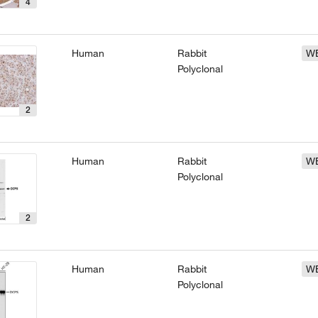
4
Human
Rabbit
W
Polyclonal
2
Human
Rabbit
W
Polyclonal
2
Human
Rabbit
W
Polyclonal