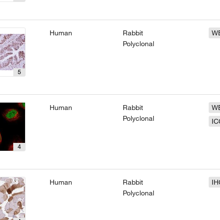
Human
Rabbit
W
Polyclonal
5
Human
Rabbit
W
Polyclonal
IC
4
Human
Rabbit
IH
Polyclonal