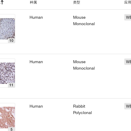
种属
类型
应
Human
Mouse
W
Monoclonal
10
Human
Mouse
W
Monoclonal
11
Human
Rabbit
W
Polyclonal
5