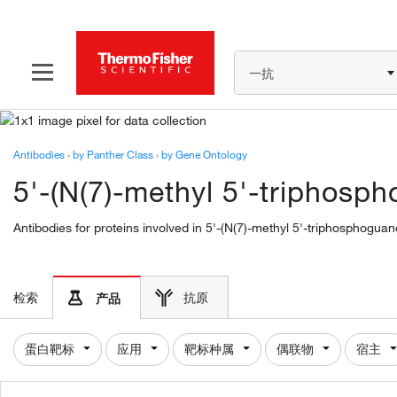
一抗
Antibodies
›
by Panther Class
›
by Gene Ontology
5'-(N(7)-methyl 5'-triphosp
Antibodies for proteins involved in 5'-(N(7)-methyl 5'-triphosphogu
检索
抗原
产品
蛋白靶标
应用
靶标种属
偶联物
宿主