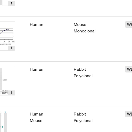
1
Human
Mouse
W
Monoclonal
1
Human
Rabbit
W
Polyclonal
1
Human
Rabbit
W
Mouse
Polyclonal