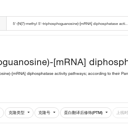
LOADING
hoguanosine)-[mRNA] diphosph
anosine)-[mRNA] diphosphatase activity pathways; according to their Pa
克隆类型
克隆号
蛋白翻译后修饰(PTM)
上线