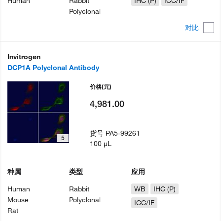
Human
Rabbit
IHC (P)
ICC/IF
Polyclonal
对比
Invitrogen
DCP1A Polyclonal Antibody
价格
(元)
4,981.00
货号
PA5-99261
5
100 µL
种属
类型
应用
Human
Rabbit
WB
IHC (P)
Mouse
Polyclonal
ICC/IF
Rat