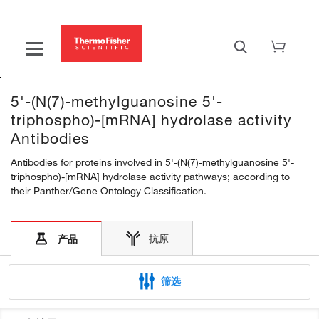
5'-(N(7)-methylguanosine 5'-
triphospho)-[mRNA] hydrolase activity
Antibodies
Antibodies for proteins involved in 5'-(N(7)-methylguanosine 5'-
triphospho)-[mRNA] hydrolase activity pathways; according to
their Panther/Gene Ontology Classification.
抗原
产品
筛选