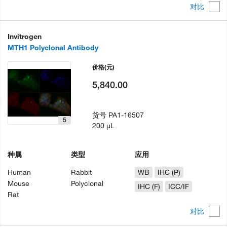
对比
Invitrogen
MTH1 Polyclonal Antibody
价格
(元)
5,840.00
货号
PA1-16507
5
200 µL
种属
类型
应用
Human
Rabbit
WB
IHC (P)
Mouse
Polyclonal
IHC (F)
ICC/IF
Rat
对比