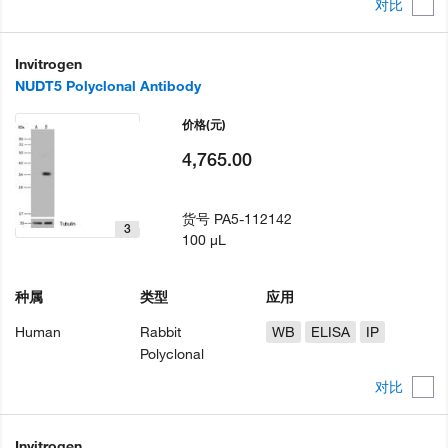
对比
Invitrogen
NUDT5 Polyclonal Antibody
价格
(元)
4,765.00
货号
PA5-112142
3
100 µL
种属
类型
应用
Human
Rabbit
WB
ELISA
IP
Polyclonal
对比
Invitrogen