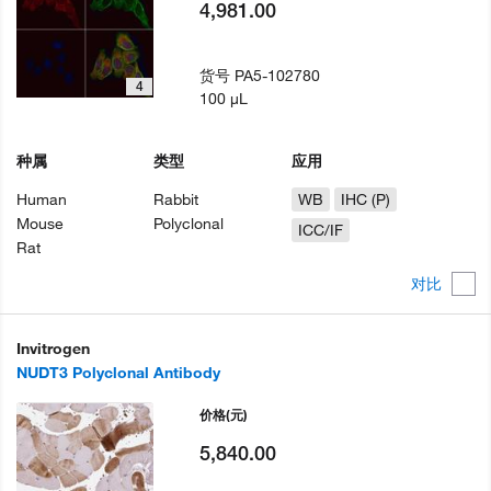
4,981.00
货号
PA5-102780
4
100 µL
种属
类型
应用
Human
Rabbit
WB
IHC (P)
Mouse
Polyclonal
ICC/IF
Rat
对比
Invitrogen
NUDT3 Polyclonal Antibody
价格
(元)
5,840.00