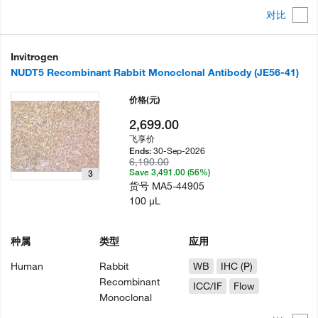
对比
Invitrogen
NUDT5 Recombinant Rabbit Monoclonal Antibody (JE56-41)
价格
(元)
2,699.00
飞享价
30-Sep-2026
Ends:
6,190.00
Save 3,491.00 (56%)
3
货号
MA5-44905
100 µL
种属
类型
应用
Human
Rabbit
WB
IHC (P)
Recombinant
ICC/IF
Flow
Monoclonal