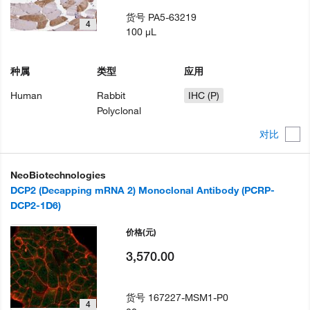
货号
PA5-63219
4
100 µL
种属
类型
应用
Human
Rabbit
IHC (P)
Polyclonal
对比
NeoBiotechnologies
DCP2 (Decapping mRNA 2) Monoclonal Antibody (PCRP-
DCP2-1D6)
价格
(元)
3,570.00
货号
167227-MSM1-P0
4