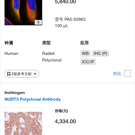
5,840.00
货号
PA5-52963
5
100 µL
种属
类型
应用
Human
Rabbit
WB
IHC (P)
Polyclonal
ICC/IF
对比
2篇参考文献
Invitrogen
NUDT3 Polyclonal Antibody
价格
(元)
4,334.00