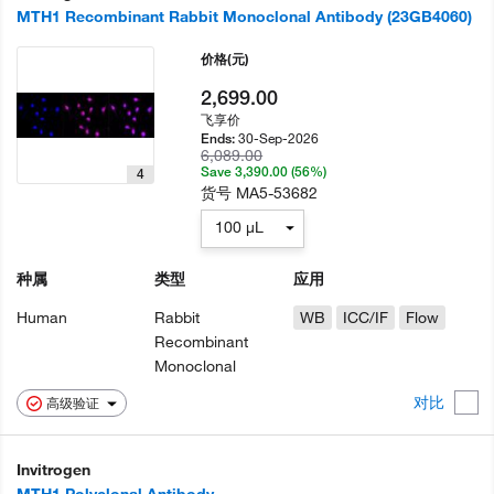
MTH1 Recombinant Rabbit Monoclonal Antibody (23GB4060)
价格
(元)
2,699.00
飞享价
30-Sep-2026
Ends:
6,089.00
Save 3,390.00 (56%)
4
货号
MA5-53682
100 µL
种属
类型
应用
Human
Rabbit
WB
ICC/IF
Flow
Recombinant
Monoclonal
对比
高级验证
Invitrogen
MTH1 Polyclonal Antibody