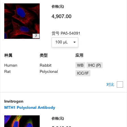
价格
(元)
4,907.00
货号
PA5-54091
7
100 µL
种属
类型
应用
Human
Rabbit
WB
IHC (P)
Rat
Polyclonal
ICC/IF
对比
Invitrogen
MTH1 Polyclonal Antibody
价格
(元)