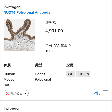
Invitrogen
NUDT4 Polyclonal Antibody
价格
(元)
4,901.00
货号
PA5-53612
5
100 µL
种属
类型
应用
Human
Rabbit
WB
IHC (P)
Mouse
Polyclonal
Rat
对比
高级验证
Invitrogen