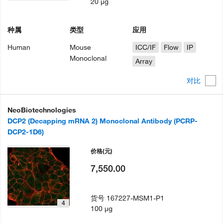
20 µg
种属
类型
应用
Human
Mouse
ICC/IF
Flow
IP
Monoclonal
Array
对比
NeoBiotechnologies
DCP2 (Decapping mRNA 2) Monoclonal Antibody (PCRP-
DCP2-1D6)
价格
(元)
7,550.00
货号
167227-MSM1-P1
4
100 µg