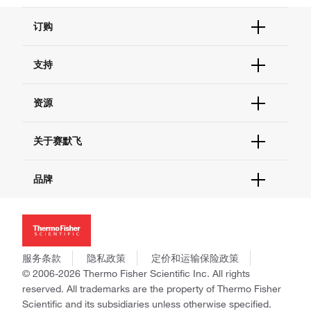
订购
订单状态查询
支持
订单支持
货号直购
帮助&支持
资源
现货供应中心
联系我们 - 400 820 8982
电子采购
技术支持中心
学习中心
关于赛默飞
查找文件&证书
促销
报告网站问题
活动&研讨会
关于我们
品牌
社交媒体
招聘
投资者关系
Thermo Scientific
新闻
Applied Biosystems
社会责任
Invitrogen
商标
Gibco
服务条款
隐私政策
定价和运输保险政策
政策和通知
Ion Torrent
© 2006-2026 Thermo Fisher Scientific Inc. All rights
reserved. All trademarks are the property of Thermo Fisher
Unity Lab Services
Scientific and its subsidiaries unless otherwise specified.
Patheon