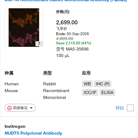
价格
(元)
2,699.00
飞享价
30-Sep-2026
Ends:
4,809.00
Save 2,110.00 (44%)
7
货号
MA5-35696
100 µL
种属
类型
应用
Human
Rabbit
WB
IHC (P)
Mouse
Recombinant
ICC/IF
ELISA
Monoclonal
对比
高级验证
Invitrogen
NUDT5 Polyclonal Antibody