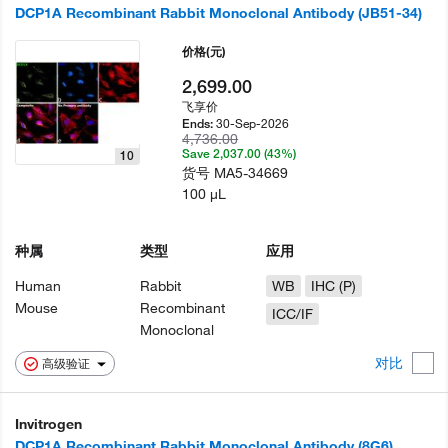
DCP1A Recombinant Rabbit Monoclonal Antibody (JB51-34)
价格
(元)
2,699.00
飞享价
30-Sep-2026
Ends:
4,736.00
Save 2,037.00 (43%)
10
货号
MA5-34669
100 µL
种属
类型
应用
Human
Rabbit
WB
IHC (P)
Mouse
Recombinant
ICC/IF
Monoclonal
对比
高级验证
Invitrogen
DCP1A Recombinant Rabbit Monoclonal Antibody (8G6)