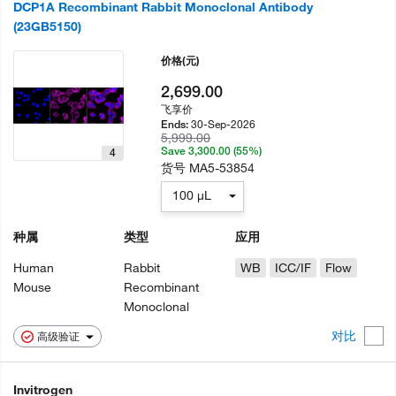
DCP1A Recombinant Rabbit Monoclonal Antibody
(23GB5150)
价格
(元)
2,699.00
飞享价
30-Sep-2026
Ends:
5,999.00
Save 3,300.00 (55%)
4
货号
MA5-53854
100 µL
种属
类型
应用
Human
Rabbit
WB
ICC/IF
Flow
Mouse
Recombinant
Monoclonal
对比
高级验证
Invitrogen