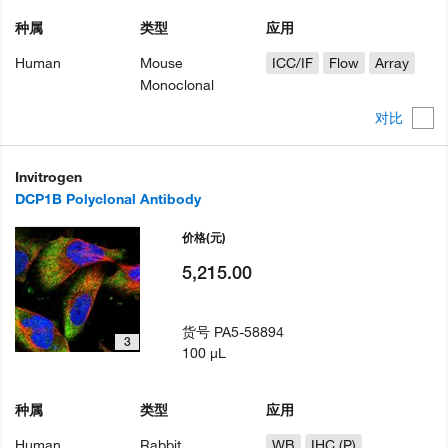
种属
类型
应用
Human
Mouse
ICC/IF
Flow
Array
Monoclonal
对比
Invitrogen
DCP1B Polyclonal Antibody
价格
(元)
5,215.00
货号
PA5-58894
3
100 µL
种属
类型
应用
Human
Rabbit
WB
IHC (P)