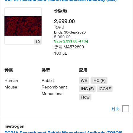
价格
(元)
2,699.00
飞享价
30-Sep-2026
Ends:
5,090.00
Save 2,391.00 (47%)
10
货号
MA572890
100 µL
种属
类型
应用
Human
Rabbit
WB
IHC (P)
Mouse
Recombinant
IHC (F)
ICC/IF
Monoclonal
Flow
对比
Invitrogen
DCP1A Recombinant Rabbit Monoclonal Antibody (7Q8Q6)