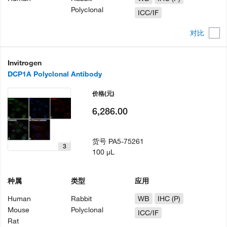
Polyclonal
ICC/IF
对比
Invitrogen
DCP1A Polyclonal Antibody
价格
(元)
6,286.00
货号
PA5-75261
3
100 µL
种属
类型
应用
Human
Rabbit
WB
IHC (P)
Mouse
Polyclonal
ICC/IF
Rat