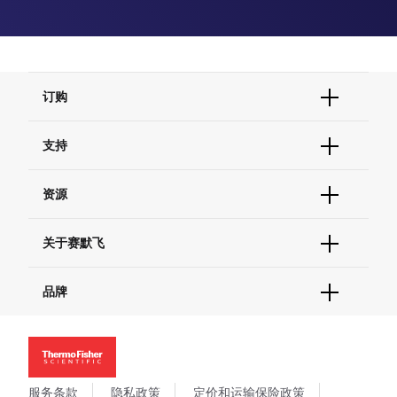
订购
订单状态查询
支持
订单支持
货号直购
帮助&支持
资源
现货供应中心
联系我们 - 400 820 8982
电子采购
技术支持中心
学习中心
关于赛默飞
查找文件&证书
促销
报告网站问题
活动&研讨会
关于我们
品牌
社交媒体
招聘
投资者关系
Thermo Scientific
新闻
Applied Biosystems
社会责任
Invitrogen
商标
Gibco
服务条款
隐私政策
定价和运输保险政策