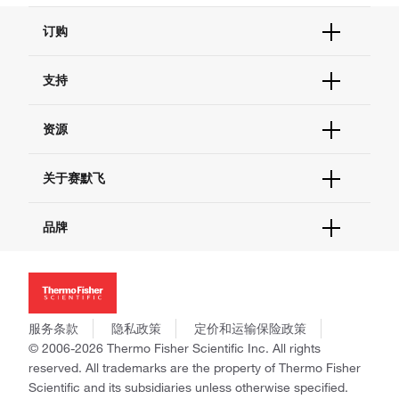
订购
订单状态查询
支持
订单支持
货号直购
帮助&支持
资源
现货供应中心
联系我们 - 400 820 8982
电子采购
技术支持中心
学习中心
关于赛默飞
查找文件&证书
促销
报告网站问题
活动&研讨会
关于我们
品牌
社交媒体
招聘
投资者关系
Thermo Scientific
新闻
Applied Biosystems
社会责任
Invitrogen
商标
Gibco
服务条款
隐私政策
定价和运输保险政策
政策和通知
Ion Torrent
© 2006-2026 Thermo Fisher Scientific Inc. All rights
reserved. All trademarks are the property of Thermo Fisher
Unity Lab Services
Scientific and its subsidiaries unless otherwise specified.
Patheon