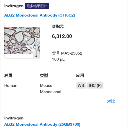
Invitrogen
最多结果图片
ALG2 Monoclonal Antibody (OTI3C2)
价格
(元)
6,312.00
货号
MA5-25852
4
100 µL
种属
类型
应用
Human
Mouse
WB
IHC (P)
Monoclonal
对比
Invitrogen
ALG2 Monoclonal Antibody (25GB3760)