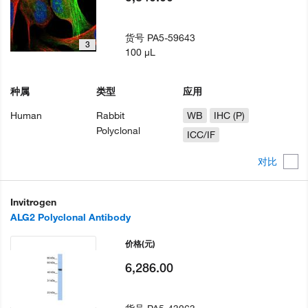
货号
PA5-59643
3
100 µL
种属
类型
应用
Human
Rabbit
WB
IHC (P)
Polyclonal
ICC/IF
对比
Invitrogen
ALG2 Polyclonal Antibody
价格
(元)
6,286.00