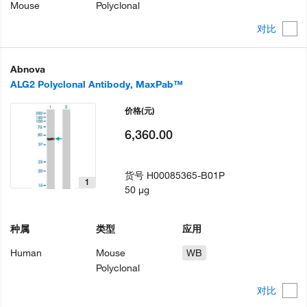
Mouse
Polyclonal
对比
Abnova
ALG2 Polyclonal Antibody, MaxPab™
价格
(元)
6,360.00
货号
H00085365-B01P
1
50 µg
种属
类型
应用
Human
Mouse
WB
Polyclonal
对比