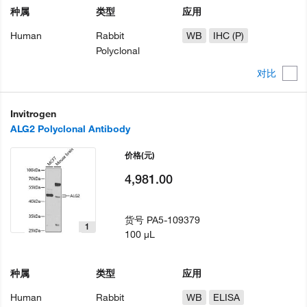
种属
类型
应用
Human
Rabbit
WB
IHC (P)
Polyclonal
对比
Invitrogen
ALG2 Polyclonal Antibody
价格
(元)
4,981.00
货号
PA5-109379
1
100 µL
种属
类型
应用
Human
Rabbit
WB
ELISA