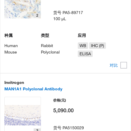
货号
PA5-89717
2
100 µL
种属
类型
应用
Human
Rabbit
WB
IHC (P)
Mouse
Polyclonal
ELISA
对比
Invitrogen
MAN1A1 Polyclonal Antibody
价格
(元)
5,090.00
货号
PA5150029
2