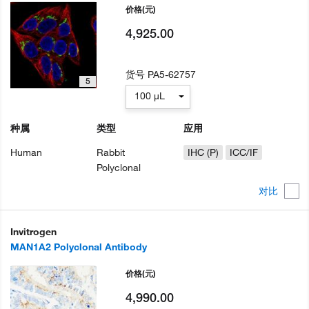
价格
(元)
4,925.00
货号
PA5-62757
5
100 µL
种属
类型
应用
Human
Rabbit
IHC (P)
ICC/IF
Polyclonal
对比
Invitrogen
MAN1A2 Polyclonal Antibody
价格
(元)
4,990.00