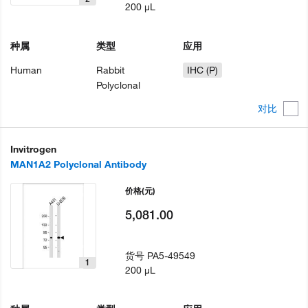
200 µL
种属
类型
应用
Human
Rabbit
IHC (P)
Polyclonal
对比
Invitrogen
MAN1A2 Polyclonal Antibody
价格
(元)
5,081.00
货号
PA5-49549
1
200 µL