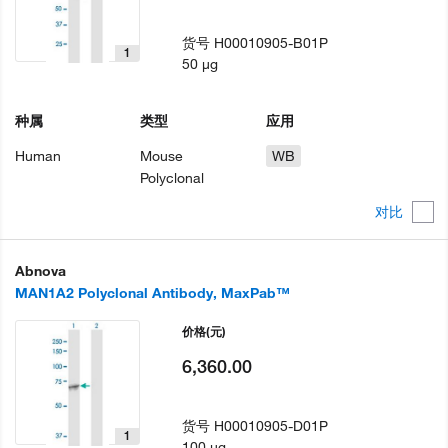
货号
H00010905-B01P
1
50 µg
种属
类型
应用
Human
Mouse
WB
Polyclonal
对比
Abnova
MAN1A2 Polyclonal Antibody, MaxPab™
价格
(元)
6,360.00
货号
H00010905-D01P
1
100 µg