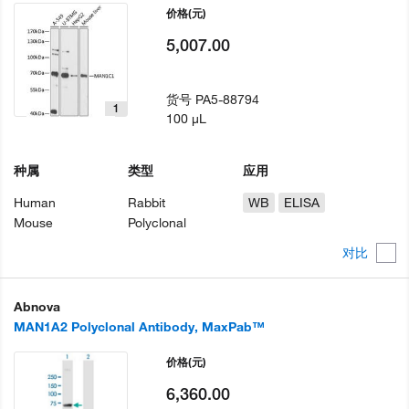
价格
(元)
5,007.00
货号
PA5-88794
1
100 µL
种属
类型
应用
Human
Rabbit
WB
ELISA
Mouse
Polyclonal
对比
Abnova
MAN1A2 Polyclonal Antibody, MaxPab™
价格
(元)
6,360.00