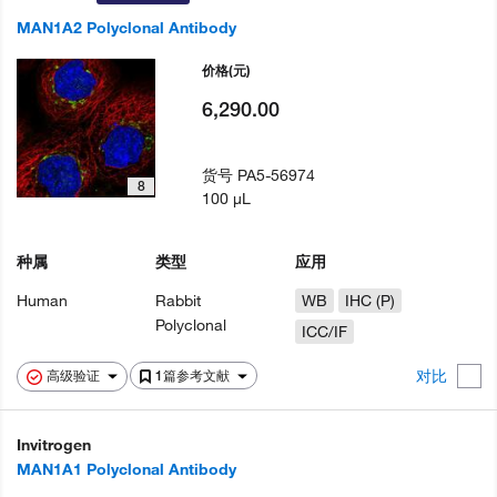
MAN1A2 Polyclonal Antibody
价格
(元)
6,290.00
货号
PA5-56974
8
100 µL
种属
类型
应用
Human
Rabbit
WB
IHC (P)
Polyclonal
ICC/IF
对比
高级验证
1篇参考文献
Invitrogen
MAN1A1 Polyclonal Antibody