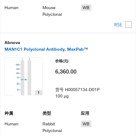
Human
Mouse
WB
Polyclonal
对比
Abnova
MAN1C1 Polyclonal Antibody, MaxPab™
价格
(元)
6,360.00
货号
H00057134-D01P
1
100 µg
种属
类型
应用
Human
Rabbit
WB
Polyclonal