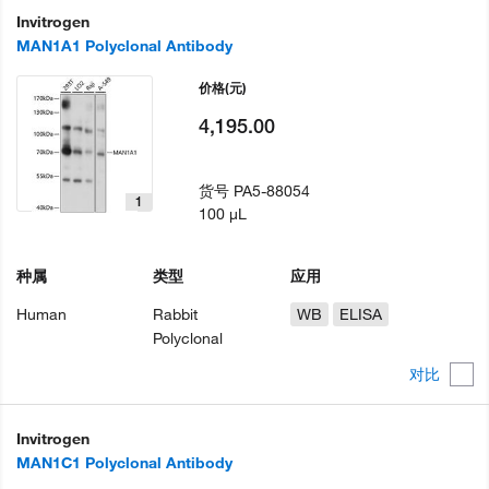
Invitrogen
MAN1A1 Polyclonal Antibody
价格
(元)
4,195.00
货号
PA5-88054
1
100 µL
种属
类型
应用
Human
Rabbit
WB
ELISA
Polyclonal
对比
Invitrogen
MAN1C1 Polyclonal Antibody