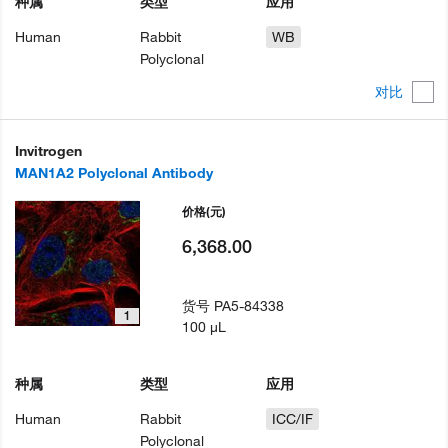
种属
类型
应用
Human
Rabbit
WB
Polyclonal
对比
Invitrogen
MAN1A2 Polyclonal Antibody
价格
(元)
6,368.00
货号
PA5-84338
1
100 µL
种属
类型
应用
Human
Rabbit
ICC/IF
Polyclonal