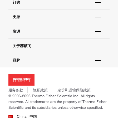
订购
订单状态查询
支持
订单支持
货号直购
帮助&支持
资源
现货供应中心
联系我们 - 400 820 8982
电子采购
技术支持中心
学习中心
关于赛默飞
查找文件&证书
促销
报告网站问题
活动&研讨会
关于我们
品牌
社交媒体
招聘
投资者关系
Thermo Scientific
新闻
Applied Biosystems
社会责任
Invitrogen
商标
Gibco
服务条款
隐私政策
定价和运输保险政策
政策和通知
Ion Torrent
© 2006-2026 Thermo Fisher Scientific Inc. All rights
reserved. All trademarks are the property of Thermo Fisher
Unity Lab Services
Scientific and its subsidiaries unless otherwise specified.
Patheon
PPD
China | 中国