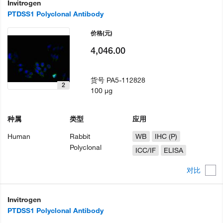
Invitrogen
PTDSS1 Polyclonal Antibody
价格
(元)
4,046.00
货号
PA5-112828
2
100 µg
种属
类型
应用
Human
Rabbit
WB
IHC (P)
Polyclonal
ICC/IF
ELISA
对比
Invitrogen
PTDSS1 Polyclonal Antibody