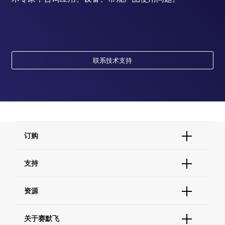
联系技术支持
订购
订单状态查询
支持
订单支持
货号直购
帮助&支持
资源
现货供应中心
联系我们 - 400 820 8982
电子采购
技术支持中心
学习中心
关于赛默飞
查找文件&证书
促销