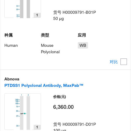
货号
H00009791-B01P
1
50 µg
种属
类型
应用
Human
Mouse
WB
Polyclonal
对比
Abnova
PTDSS1 Polyclonal Antibody, MaxPab™
价格
(元)
6,360.00
货号
H00009791-D01P
1
100 µg