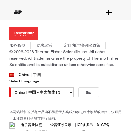
报告网站问题
活动&研讨会
关于我们
品牌
社交媒体
招聘
投资者关系
Thermo Scientific
新闻
Applied Biosystems
社会责任
Invitrogen
商标
Gibco
服务条款
隐私政策
定价和运输保险政策
政策和通知
Ion Torrent
© 2006-2026 Thermo Fisher Scientific Inc. All rights
reserved. All trademarks are the property of Thermo Fisher
Unity Lab Services
Scientific and its subsidiaries unless otherwise specified.
Patheon
PPD
China | 中国
Select Language:
Go
本网站销售的所有产品均不得用于人类或动物之临床诊断或治疗，仅可用
于工业或者科研等非医疗目的。
电子营业执照
|
经营证照公示
|
ICP备案号：沪ICP备