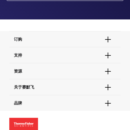
订购
订单状态查询
支持
订单支持
货号直购
帮助&支持
资源
现货供应中心
联系我们 - 400 820 8982
电子采购
技术支持中心
学习中心
关于赛默飞
查找文件&证书
促销
报告网站问题
活动&研讨会
关于我们
品牌
社交媒体
招聘
投资者关系
Thermo Scientific
新闻
Applied Biosystems
社会责任
Invitrogen