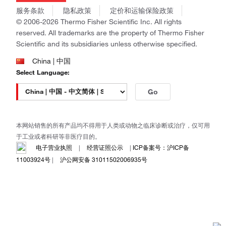
商标
Gibco
服务条款
隐私政策
定价和运输保险政策
政策和通知
Ion Torrent
© 2006-2026 Thermo Fisher Scientific Inc. All rights
reserved. All trademarks are the property of Thermo Fisher
Unity Lab Services
Scientific and its subsidiaries unless otherwise specified.
Patheon
PPD
China | 中国
Select Language:
Go
本网站销售的所有产品均不得用于人类或动物之临床诊断或治疗，仅可用
于工业或者科研等非医疗目的。
电子营业执照
|
经营证照公示
|
ICP备案号：沪ICP备
11003924号
|
沪公网安备 31011502006935号