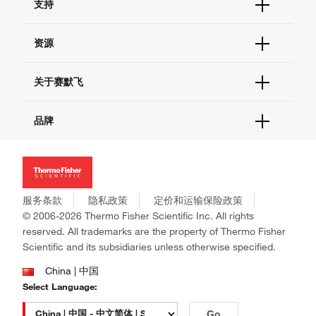
支持
订单支持
货号直购
帮助&支持
资源
现货供应中心
联系我们 - 400 820 8982
电子采购
技术支持中心
学习中心
关于赛默飞
查找文件&证书
促销
报告网站问题
活动&研讨会
关于我们
品牌
社交媒体
招聘
投资者关系
Thermo Scientific
新闻
Applied Biosystems
社会责任
Invitrogen
商标
Gibco
服务条款
隐私政策
定价和运输保险政策
政策和通知
Ion Torrent
© 2006-2026 Thermo Fisher Scientific Inc. All rights
reserved. All trademarks are the property of Thermo Fisher
Unity Lab Services
Scientific and its subsidiaries unless otherwise specified.
Patheon
PPD
China | 中国
Select Language:
Go