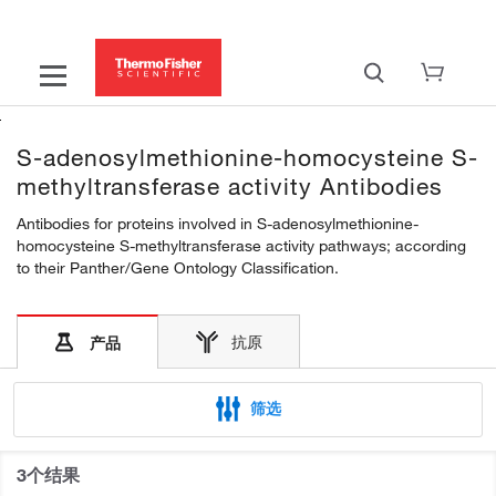
S-adenosylmethionine-homocysteine S-
methyltransferase activity Antibodies
Antibodies for proteins involved in S-adenosylmethionine-
homocysteine S-methyltransferase activity pathways; according
to their Panther/Gene Ontology Classification.
抗原
产品
筛选
3个结果