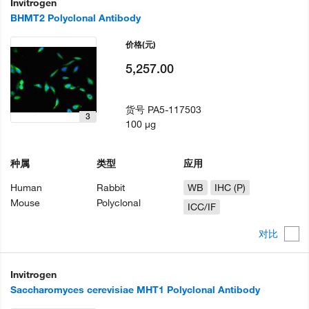
Invitrogen
BHMT2 Polyclonal Antibody
价格
(元)
5,257.00
货号
PA5-117503
3
100 µg
种属
类型
应用
Human
Rabbit
WB
IHC (P)
Mouse
Polyclonal
ICC/IF
对比
Invitrogen
Saccharomyces cerevisiae MHT1 Polyclonal Antibody