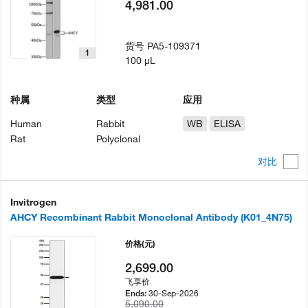
4,981.00
货号
PA5-109371
1
100 µL
种属
类型
应用
Human
Rabbit
WB
ELISA
Rat
Polyclonal
对比
Invitrogen
AHCY Recombinant Rabbit Monoclonal Antibody (K01_4N75)
价格
(元)
2,699.00
飞享价
30-Sep-2026
Ends:
5,090.00