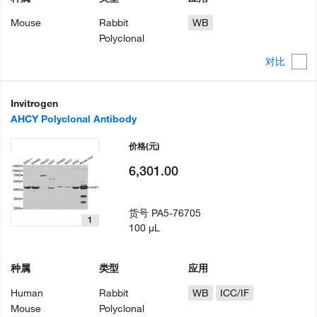
Mouse
Rabbit
WB
Polyclonal
对比
Invitrogen
AHCY Polyclonal Antibody
价格
(元)
6,301.00
货号
PA5-76705
1
100 µL
种属
类型
应用
Human
Rabbit
WB
ICC/IF
Mouse
Polyclonal