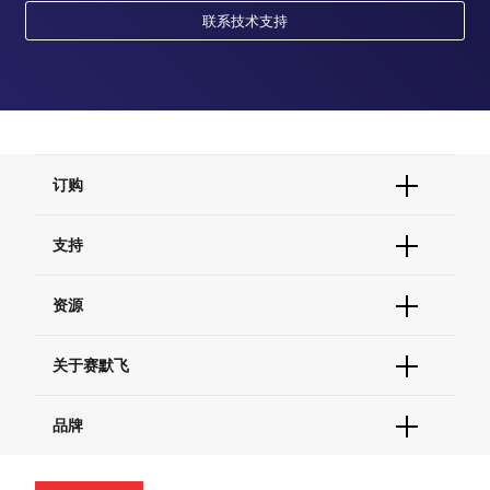
联系技术支持
订购
订单状态查询
支持
订单支持
货号直购
帮助&支持
资源
现货供应中心
联系我们 - 400 820 8982
电子采购
技术支持中心
学习中心
关于赛默飞
查找文件&证书
促销
报告网站问题
活动&研讨会
关于我们
品牌
社交媒体
招聘
投资者关系
Thermo Scientific
新闻