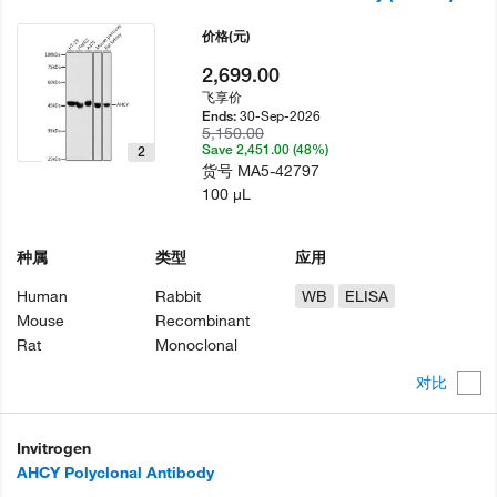
价格
(元)
2,699.00
飞享价
30-Sep-2026
Ends:
5,150.00
Save 2,451.00 (48%)
2
货号
MA5-42797
100 µL
种属
类型
应用
Human
Rabbit
WB
ELISA
Mouse
Recombinant
Rat
Monoclonal
对比
Invitrogen
AHCY Polyclonal Antibody