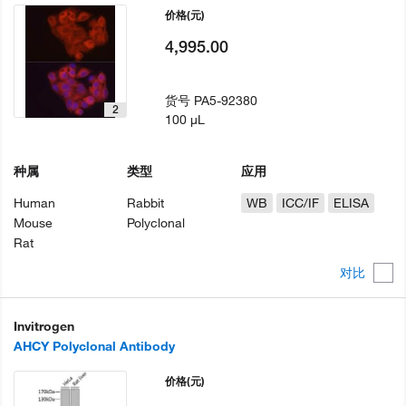
价格
(元)
4,995.00
货号
PA5-92380
2
100 µL
种属
类型
应用
Human
Rabbit
WB
ICC/IF
ELISA
Mouse
Polyclonal
Rat
对比
Invitrogen
AHCY Polyclonal Antibody
价格
(元)