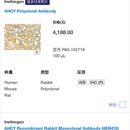
Invitrogen
最多结果图片
AHCY Polyclonal Antibody
价格
(元)
4,188.00
货号
PA5-102718
7
100 µL
种属
类型
应用
Human
Rabbit
WB
IHC (P)
Mouse
Polyclonal
Rat
对比
Invitrogen
AHCY Recombinant Rabbit Monoclonal Antibody (4E9H10)