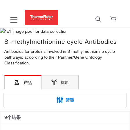
S-methylmethionine cycle Antibodies
Antibodies for proteins involved in S-methylmethionine cycle
pathways; according to their Panther/Gene Ontology
Classification.
抗原
产品
筛选
9个结果