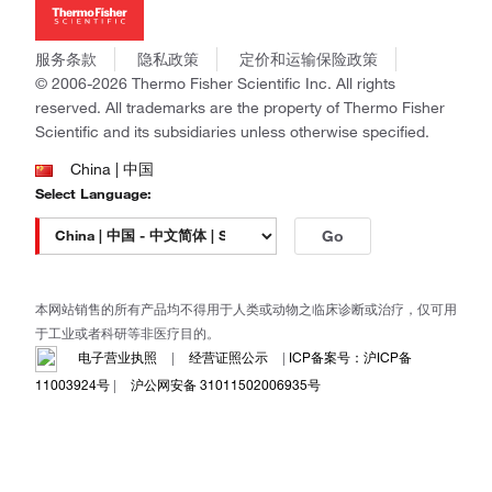
Applied Biosystems
社会责任
Invitrogen
商标
Gibco
服务条款
隐私政策
定价和运输保险政策
政策和通知
Ion Torrent
© 2006-2026 Thermo Fisher Scientific Inc. All rights
reserved. All trademarks are the property of Thermo Fisher
Unity Lab Services
Scientific and its subsidiaries unless otherwise specified.
Patheon
PPD
China | 中国
Select Language:
Go
本网站销售的所有产品均不得用于人类或动物之临床诊断或治疗，仅可用
于工业或者科研等非医疗目的。
电子营业执照
|
经营证照公示
|
ICP备案号：沪ICP备
11003924号
|
沪公网安备 31011502006935号