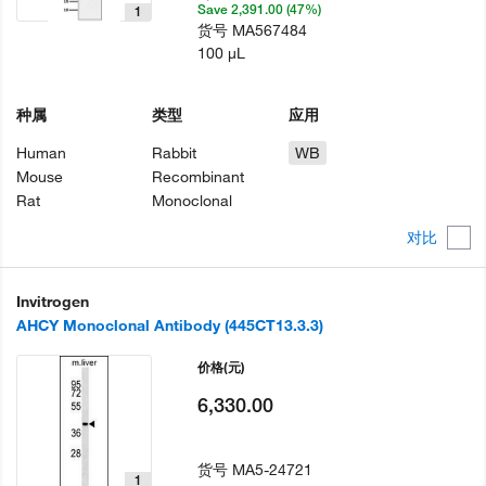
Save 2,391.00 (47%)
1
货号
MA567484
100 µL
种属
类型
应用
Human
Rabbit
WB
Mouse
Recombinant
Rat
Monoclonal
对比
Invitrogen
AHCY Monoclonal Antibody (445CT13.3.3)
价格
(元)
6,330.00
货号
MA5-24721
1