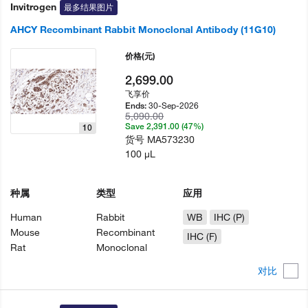
Invitrogen
最多结果图片
AHCY Recombinant Rabbit Monoclonal Antibody (11G10)
价格
(元)
2,699.00
飞享价
30-Sep-2026
Ends:
5,090.00
Save 2,391.00 (47%)
10
货号
MA573230
100 µL
种属
类型
应用
Human
Rabbit
WB
IHC (P)
Mouse
Recombinant
IHC (F)
Rat
Monoclonal
对比