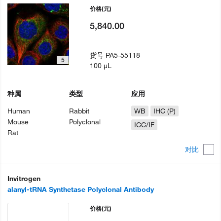
价格
(元)
5,840.00
货号
PA5-55118
5
100 µL
种属
类型
应用
Human
Rabbit
WB
IHC (P)
Mouse
Polyclonal
ICC/IF
Rat
对比
Invitrogen
alanyl-tRNA Synthetase Polyclonal Antibody
价格
(元)