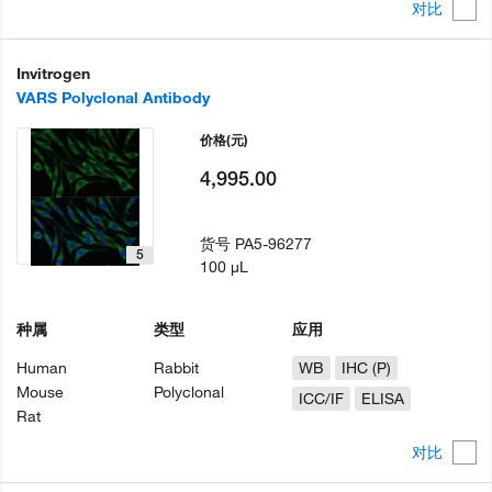
对比
Invitrogen
VARS Polyclonal Antibody
价格
(元)
4,995.00
货号
PA5-96277
5
100 µL
种属
类型
应用
Human
Rabbit
WB
IHC (P)
Mouse
Polyclonal
ICC/IF
ELISA
Rat
对比