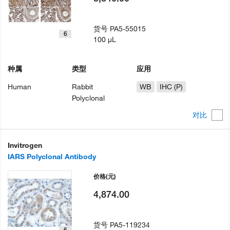
货号
PA5-55015
6
100 µL
种属
类型
应用
Human
Rabbit
WB
IHC (P)
Polyclonal
对比
Invitrogen
IARS Polyclonal Antibody
价格
(元)
4,874.00
货号
PA5-119234
6