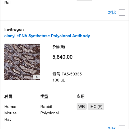
Rat
对比
Invitrogen
alanyl-tRNA Synthetase Polyclonal Antibody
价格
(元)
5,840.00
货号
PA5-59335
4
100 µL
种属
类型
应用
Human
Rabbit
WB
IHC (P)
Mouse
Polyclonal
Rat
对比