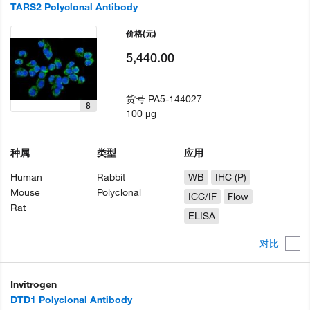
TARS2 Polyclonal Antibody
价格
(元)
5,440.00
货号
PA5-144027
8
100 µg
种属
类型
应用
Human
Rabbit
WB
IHC (P)
Mouse
Polyclonal
ICC/IF
Flow
Rat
ELISA
对比
Invitrogen
DTD1 Polyclonal Antibody