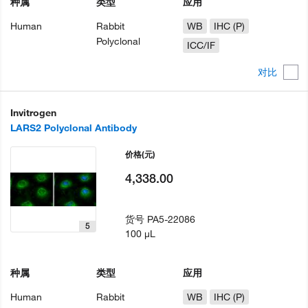
种属
类型
应用
Human
Rabbit
WB
IHC (P)
Polyclonal
ICC/IF
对比
Invitrogen
LARS2 Polyclonal Antibody
价格
(元)
4,338.00
货号
PA5-22086
5
100 µL
种属
类型
应用
Human
Rabbit
WB
IHC (P)