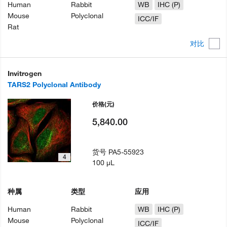
Human
Rabbit
WB
IHC (P)
Mouse
Polyclonal
ICC/IF
Rat
对比
Invitrogen
TARS2 Polyclonal Antibody
价格
(元)
5,840.00
货号
PA5-55923
4
100 µL
种属
类型
应用
Human
Rabbit
WB
IHC (P)
Mouse
Polyclonal
ICC/IF