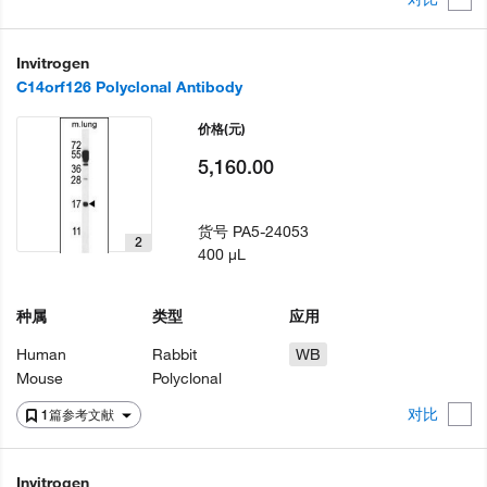
Invitrogen
C14orf126 Polyclonal Antibody
价格
(元)
5,160.00
货号
PA5-24053
2
400 µL
种属
类型
应用
Human
Rabbit
WB
Mouse
Polyclonal
对比
1篇参考文献
Invitrogen