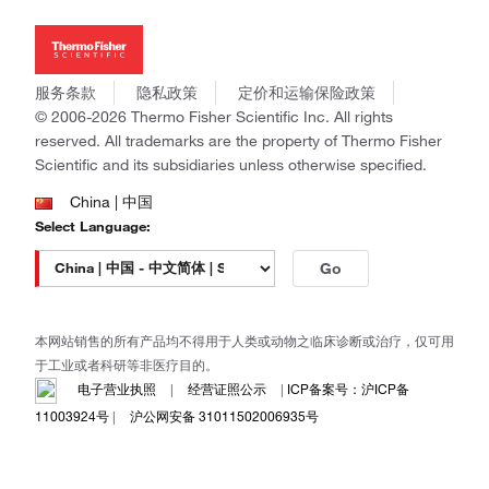
投资者关系
Thermo Scientific
新闻
Applied Biosystems
社会责任
Invitrogen
商标
Gibco
服务条款
隐私政策
定价和运输保险政策
政策和通知
Ion Torrent
© 2006-2026 Thermo Fisher Scientific Inc. All rights
reserved. All trademarks are the property of Thermo Fisher
Unity Lab Services
Scientific and its subsidiaries unless otherwise specified.
Patheon
PPD
China | 中国
Select Language:
Go
本网站销售的所有产品均不得用于人类或动物之临床诊断或治疗，仅可用
于工业或者科研等非医疗目的。
电子营业执照
|
经营证照公示
|
ICP备案号：沪ICP备
11003924号
|
沪公网安备 31011502006935号