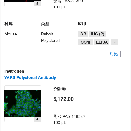
货号
PA5-81309
5
100 µL
种属
类型
应用
Mouse
Rabbit
WB
IHC (P)
Polyclonal
ICC/IF
ELISA
IP
对比
Invitrogen
VARS Polyclonal Antibody
价格
(元)
5,172.00
货号
PA5-118347
4
100 µL