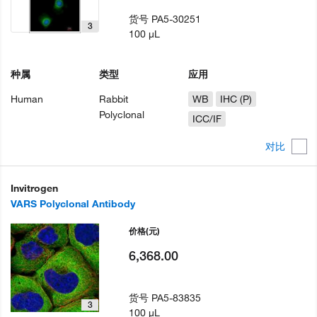
货号
PA5-30251
3
100 µL
种属
类型
应用
Human
Rabbit
WB
IHC (P)
Polyclonal
ICC/IF
对比
Invitrogen
VARS Polyclonal Antibody
价格
(元)
6,368.00
货号
PA5-83835
3
100 µL