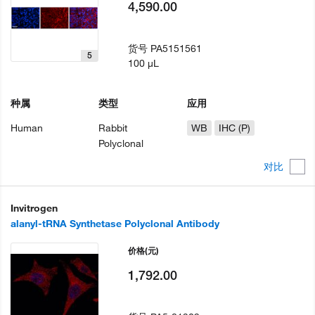
4,590.00
货号
PA5151561
5
100 µL
种属
类型
应用
Human
Rabbit
WB
IHC (P)
Polyclonal
对比
Invitrogen
alanyl-tRNA Synthetase Polyclonal Antibody
价格
(元)
1,792.00