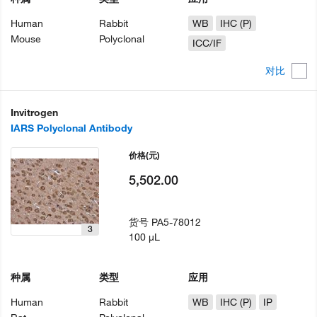
Human
Rabbit
WB
IHC (P)
Mouse
Polyclonal
ICC/IF
对比
Invitrogen
IARS Polyclonal Antibody
价格
(元)
5,502.00
货号
PA5-78012
3
100 µL
种属
类型
应用
Human
Rabbit
WB
IHC (P)
IP