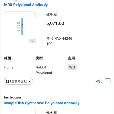
IARS Polyclonal Antibody
价格
(元)
5,071.00
货号
PA5-44246
2
100 µL
种属
类型
应用
Human
Rabbit
WB
Polyclonal
对比
1篇参考文献
Invitrogen
alanyl-tRNA Synthetase Polyclonal Antibody
价格
(元)