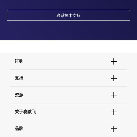
联系技术支持
订购
订单状态查询
支持
订单支持
货号直购
帮助&支持
资源
现货供应中心
联系我们 - 400 820 8982
电子采购
技术支持中心
学习中心
关于赛默飞
查找文件&证书
促销
报告网站问题
活动&研讨会
关于我们
品牌
社交媒体
招聘