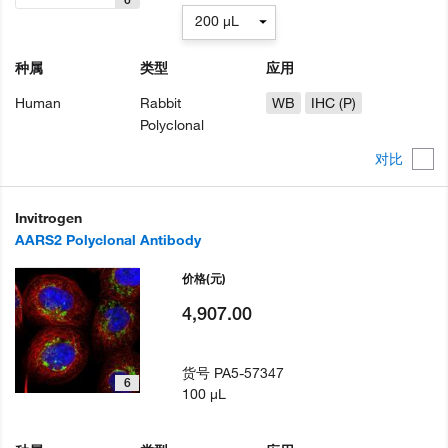
200 µL
种属
类型
应用
Human
Rabbit
WB
IHC (P)
Polyclonal
对比
Invitrogen
AARS2 Polyclonal Antibody
价格
(元)
4,907.00
货号
PA5-57347
6
100 µL