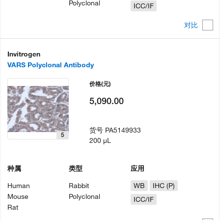
Polyclonal
ICC/IF
对比
Invitrogen
VARS Polyclonal Antibody
价格
(元)
5,090.00
货号
PA5149933
5
200 µL
种属
类型
应用
Human
Rabbit
WB
IHC (P)
Mouse
Polyclonal
ICC/IF
Rat