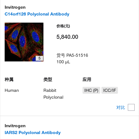
Invitrogen
C14orf126 Polyclonal Antibody
价格
(元)
5,840.00
货号
PA5-51516
5
100 µL
种属
类型
应用
Human
Rabbit
IHC (P)
ICC/IF
Polyclonal
对比
Invitrogen
IARS2 Polyclonal Antibody