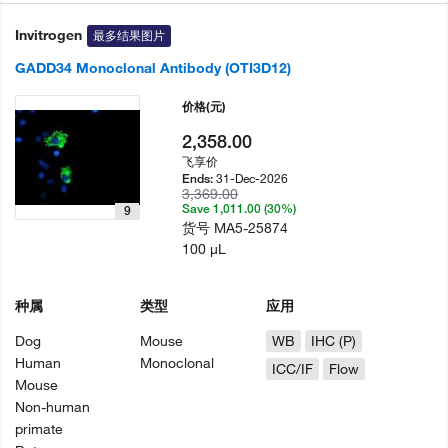
Invitrogen
最多结果图片
GADD34 Monoclonal Antibody (OTI3D12)
价格
(元)
2,358.00
飞享价
31-Dec-2026
Ends:
3,369.00
Save 1,011.00 (30%)
9
货号
MA5-25874
100 µL
种属
类型
应用
Dog
Mouse
WB
IHC (P)
Human
Monoclonal
ICC/IF
Flow
Mouse
Non-human
primate