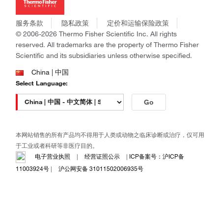
社会责任
Invitrogen
商标
Gibco
服务条款
隐私政策
定价和运输保险政策
政策和通知
Ion Torrent
© 2006-2026 Thermo Fisher Scientific Inc. All rights
reserved. All trademarks are the property of Thermo Fisher
Unity Lab Services
Scientific and its subsidiaries unless otherwise specified.
Patheon
PPD
China | 中国
Select Language:
Go
本网站销售的所有产品均不得用于人类或动物之临床诊断或治疗，仅可用
于工业或者科研等非医疗目的。
电子营业执照
|
经营证照公示
|
ICP备案号：沪ICP备
11003924号
|
沪公网安备 31011502006935号