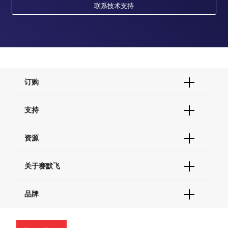
联系技术支持
订购
订单状态查询
支持
订单支持
货号直购
帮助&支持
资源
现货供应中心
联系我们 - 400 820 8982
电子采购
技术支持中心
学习中心
关于赛默飞
查找文件&证书
促销
报告网站问题
活动&研讨会
关于我们
品牌
社交媒体
招聘
投资者关系
Thermo Scientific
新闻
Applied Biosystems