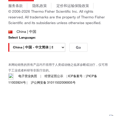
商标
Gibco
服务条款
隐私政策
定价和运输保险政策
政策和通知
Ion Torrent
© 2006-2026 Thermo Fisher Scientific Inc. All rights
reserved. All trademarks are the property of Thermo Fisher
Unity Lab Services
Scientific and its subsidiaries unless otherwise specified.
Patheon
PPD
China | 中国
Select Language:
Go
本网站销售的所有产品均不得用于人类或动物之临床诊断或治疗，仅可用
于工业或者科研等非医疗目的。
电子营业执照
|
经营证照公示
|
ICP备案号：沪ICP备
11003924号
|
沪公网安备 31011502006935号