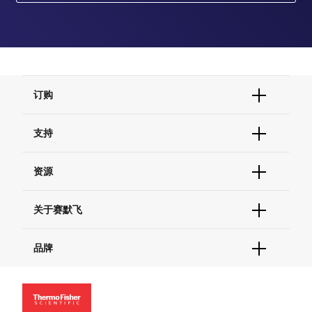
订购
订单状态查询
支持
订单支持
货号直购
帮助&支持
资源
现货供应中心
联系我们 - 400 820 8982
电子采购
技术支持中心
学习中心
关于赛默飞
查找文件&证书
促销
报告网站问题
活动&研讨会
关于我们
品牌
社交媒体
招聘
投资者关系
Thermo Scientific
新闻
Applied Biosystems
社会责任
Invitrogen