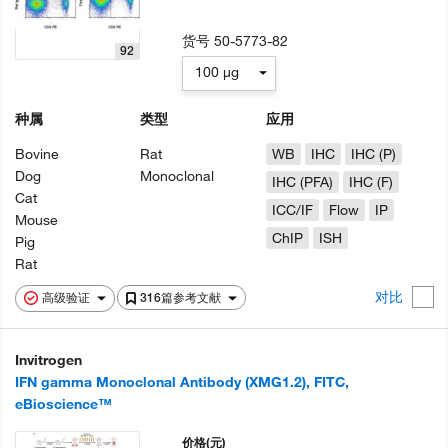
货号
50-5773-82
92
100 µg
种属
类型
应用
Bovine
Rat
WB
IHC
IHC (P)
Dog
Monoclonal
IHC (PFA)
IHC (F)
Cat
ICC/IF
Flow
IP
Mouse
ChIP
ISH
Pig
Rat
对比
高级验证
316篇参考文献
Invitrogen
IFN gamma Monoclonal Antibody (XMG1.2), FITC,
eBioscience™
价格
(元)