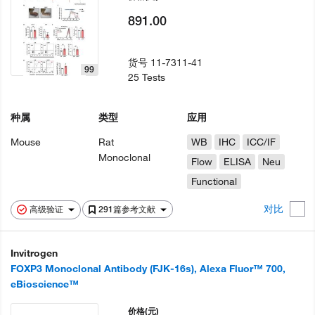
891.00
货号
11-7311-41
99
25 Tests
种属
类型
应用
Mouse
Rat
WB
IHC
ICC/IF
Monoclonal
Flow
ELISA
Neu
Functional
对比
高级验证
291篇参考文献
Invitrogen
FOXP3 Monoclonal Antibody (FJK-16s), Alexa Fluor™ 700,
eBioscience™
价格
(元)