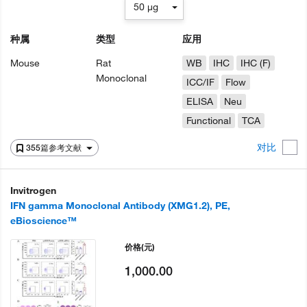
50 µg
种属
类型
应用
Mouse
Rat
WB
IHC
IHC (F)
Monoclonal
ICC/IF
Flow
ELISA
Neu
Functional
TCA
对比
355篇参考文献
Invitrogen
IFN gamma Monoclonal Antibody (XMG1.2), PE,
eBioscience™
价格
(元)
1,000.00