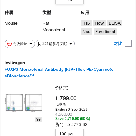
种属
类型
应用
Mouse
Rat
IHC
Flow
ELISA
Monoclonal
Neu
Functional
对比
高级验证
221篇参考文献
Invitrogen
FOXP3 Monoclonal Antibody (FJK-16s), PE-Cyanine5,
eBioscience™
价格
(元)
1,799.00
飞享价
30-Sep-2026
Ends:
4,509.00
Save 2,710.00 (60%)
99
货号
15-5773-82
100 µg