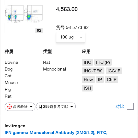
4,563.00
货号
56-5773-82
92
100 µg
种属
类型
应用
Bovine
Rat
IHC
IHC (P)
Dog
Monoclonal
IHC (PFA)
ICC/IF
Cat
Flow
IP
ChIP
Mouse
ISH
Pig
Rat
对比
高级验证
299篇参考文献
Invitrogen
IFN gamma Monoclonal Antibody (XMG1.2), FITC,