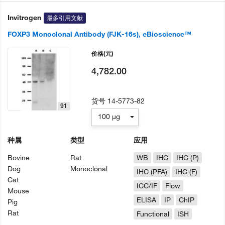
Invitrogen
最多引用文献
FOXP3 Monoclonal Antibody (FJK-16s), eBioscience™
价格
(元)
4,782.00
货号
14-5773-82
91
100 µg
种属
类型
应用
Bovine
Rat
WB
IHC
IHC (P)
Dog
Monoclonal
IHC (PFA)
IHC (F)
Cat
ICC/IF
Flow
Mouse
ELISA
IP
ChIP
Pig
Rat
Functional
ISH