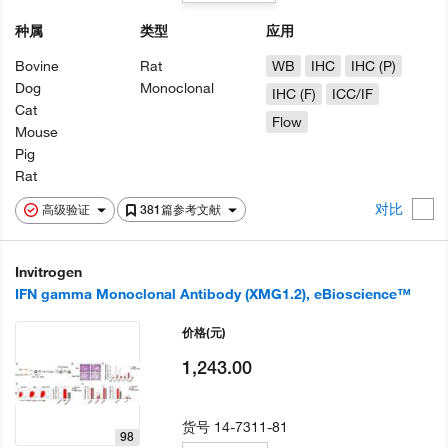
种属
类型
应用
Bovine
Rat
WB
IHC
IHC (P)
Dog
Monoclonal
IHC (F)
ICC/IF
Cat
Flow
Mouse
Pig
Rat
对比
高级验证
381篇参考文献
Invitrogen
IFN gamma Monoclonal Antibody (XMG1.2), eBioscience™
价格
(元)
1,243.00
货号
14-7311-81
98