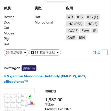
种属
类型
应用
Bovine
Rat
WB
IHC
IHC (P)
Dog
Monoclonal
IHC (PFA)
IHC (F)
Cat
ICC/IF
Flow
IP
Mouse
ChIP
ISH
Pig
Rat
对比
高级验证
331篇参考文献
Invitrogen
热销产品
IFN gamma Monoclonal Antibody (XMG1.2), APC,
eBioscience™
价格
(元)
1,987.00
飞享价
31-Dec-2026
Ends: