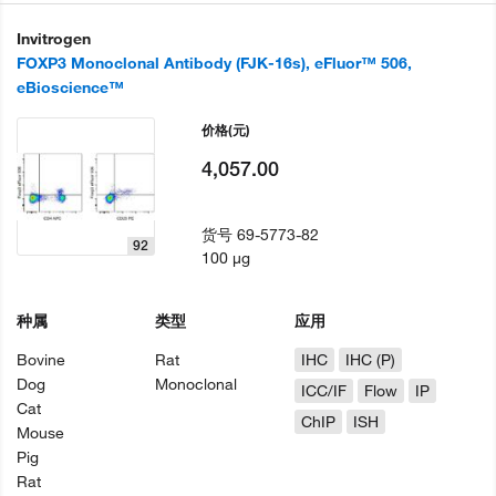
Invitrogen
FOXP3 Monoclonal Antibody (FJK-16s), eFluor™ 506,
eBioscience™
价格
(元)
4,057.00
货号
69-5773-82
92
100 µg
种属
类型
应用
Bovine
Rat
IHC
IHC (P)
Dog
Monoclonal
ICC/IF
Flow
IP
Cat
ChIP
ISH
Mouse
Pig
Rat