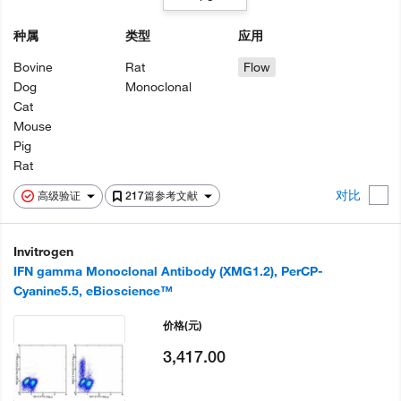
种属
类型
应用
Bovine
Rat
Flow
Dog
Monoclonal
Cat
Mouse
Pig
Rat
对比
高级验证
217篇参考文献
Invitrogen
IFN gamma Monoclonal Antibody (XMG1.2), PerCP-
Cyanine5.5, eBioscience™
价格
(元)
3,417.00