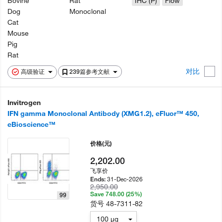
Bovine
Rat
IHC (P)
Flow
Dog
Monoclonal
Cat
Mouse
Pig
Rat
对比
高级验证
239篇参考文献
Invitrogen
IFN gamma Monoclonal Antibody (XMG1.2), eFluor™ 450,
eBioscience™
价格
(元)
2,202.00
飞享价
31-Dec-2026
Ends:
2,950.00
Save 748.00 (25%)
99
货号
48-7311-82
100 µg