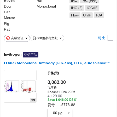
Bovine
Rat
IHC
IHC (PFA)
Dog
Monoclonal
IHC (F)
ICC/IF
Cat
Flow
ChIP
TCA
Mouse
Pig
Rat
对比
高级验证
583篇参考文献
Invitrogen
热销产品
FOXP3 Monoclonal Antibody (FJK-16s), FITC, eBioscience™
价格
(元)
3,083.00
飞享价
31-Dec-2026
Ends:
4,129.00
Save 1,046.00 (25%)
99
货号
11-5773-82
100 µg