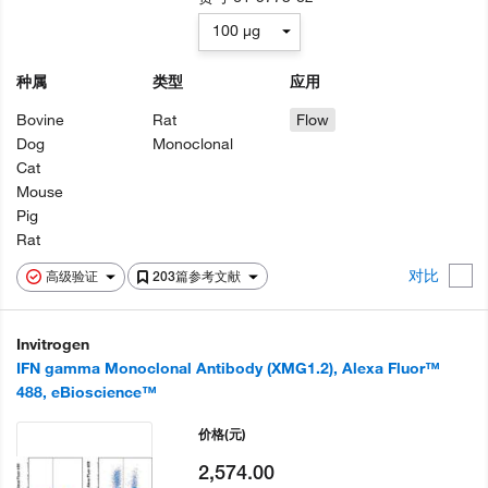
100 µg
种属
类型
应用
Bovine
Rat
Flow
Dog
Monoclonal
Cat
Mouse
Pig
Rat
对比
高级验证
203篇参考文献
Invitrogen
IFN gamma Monoclonal Antibody (XMG1.2), Alexa Fluor™
488, eBioscience™
价格
(元)
2,574.00