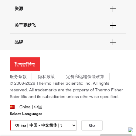
货号直购
帮助&支持
资源
现货供应中心
联系我们 - 400 820 8982
电子采购
技术支持中心
学习中心
关于赛默飞
查找文件&证书
促销
报告网站问题
活动&研讨会
关于我们
品牌
社交媒体
招聘
投资者关系
Thermo Scientific
新闻
Applied Biosystems
社会责任
Invitrogen
商标
Gibco
服务条款
隐私政策
定价和运输保险政策
政策和通知
Ion Torrent
© 2006-2026 Thermo Fisher Scientific Inc. All rights
reserved. All trademarks are the property of Thermo Fisher
Unity Lab Services
Scientific and its subsidiaries unless otherwise specified.
Patheon
PPD
China | 中国
Select Language:
Go