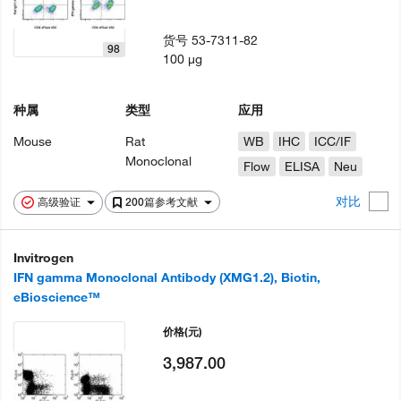
货号
53-7311-82
98
100 µg
种属
类型
应用
Mouse
Rat
WB
IHC
ICC/IF
Monoclonal
Flow
ELISA
Neu
对比
高级验证
200篇参考文献
Invitrogen
IFN gamma Monoclonal Antibody (XMG1.2), Biotin,
eBioscience™
价格
(元)
3,987.00