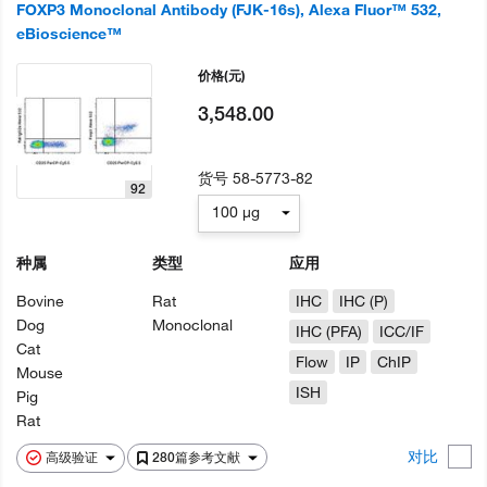
FOXP3 Monoclonal Antibody (FJK-16s), Alexa Fluor™ 532,
eBioscience™
价格
(元)
3,548.00
货号
58-5773-82
92
100 µg
种属
类型
应用
Bovine
Rat
IHC
IHC (P)
Dog
Monoclonal
IHC (PFA)
ICC/IF
Cat
Flow
IP
ChIP
Mouse
ISH
Pig
Rat
对比
高级验证
280篇参考文献