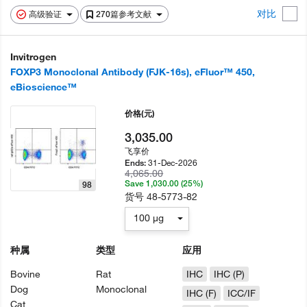
对比
高级验证
270篇参考文献
Invitrogen
FOXP3 Monoclonal Antibody (FJK-16s), eFluor™ 450,
eBioscience™
价格
(元)
3,035.00
飞享价
31-Dec-2026
Ends:
4,065.00
Save 1,030.00 (25%)
98
货号
48-5773-82
100 µg
种属
类型
应用
Bovine
Rat
IHC
IHC (P)
Dog
Monoclonal
IHC (F)
ICC/IF
Cat