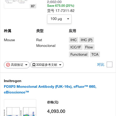
2,662.00
Save 675.00 (25%)
87
货号
17-7311-82
100 µg
种属
类型
应用
Mouse
Rat
IHC
IHC (P)
Monoclonal
ICC/IF
Flow
Functional
TCA
对比
高级验证
333篇参考文献
Invitrogen
FOXP3 Monoclonal Antibody (FJK-16s), eFluor™ 660,
eBioscience™
价格
(元)
4,093.00