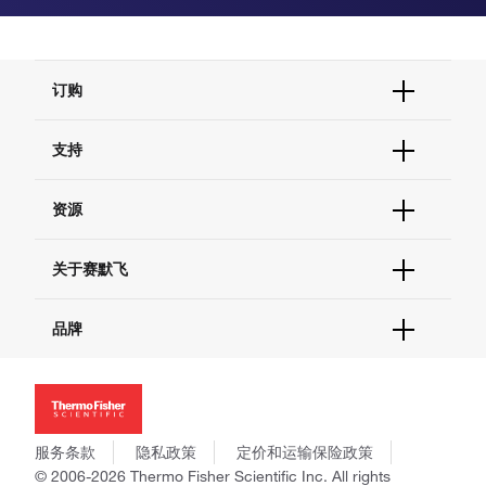
订购
订单状态查询
支持
订单支持
货号直购
帮助&支持
资源
现货供应中心
联系我们 - 400 820 8982
电子采购
技术支持中心
学习中心
关于赛默飞
查找文件&证书
促销
报告网站问题
活动&研讨会
关于我们
品牌
社交媒体
招聘
投资者关系
Thermo Scientific
新闻
Applied Biosystems
社会责任
Invitrogen
商标
Gibco
服务条款
隐私政策
定价和运输保险政策
政策和通知
Ion Torrent
© 2006-2026 Thermo Fisher Scientific Inc. All rights