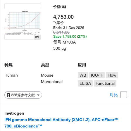
价格
(元)
4,753.00
飞享价
31-Dec-2026
Ends:
6,511.00
Save 1,758.00 (27%)
39
货号
M700A
500 µg
种属
类型
应用
Human
Mouse
WB
ICC/IF
Flow
Monoclonal
ELISA
Functional
对比
225篇参考文献
Invitrogen
IFN gamma Monoclonal Antibody (XMG1.2), APC-eFluor™
780, eBioscience™