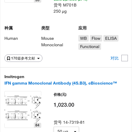
货号
M701B
250 µg
种属
类型
应用
Human
Mouse
WB
Flow
ELISA
Monoclonal
Functional
对比
170篇参考文献
Invitrogen
IFN gamma Monoclonal Antibody (4S.B3), eBioscience™
价格
(元)
1,023.00
货号
14-7319-81
84
50 µg