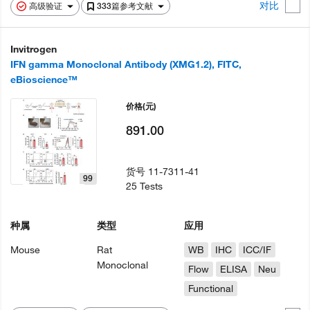
对比
高级验证
333篇参考文献
Invitrogen
IFN gamma Monoclonal Antibody (XMG1.2), FITC,
eBioscience™
价格
(元)
891.00
货号
11-7311-41
99
25 Tests
种属
类型
应用
Mouse
Rat
WB
IHC
ICC/IF
Monoclonal
Flow
ELISA
Neu
Functional