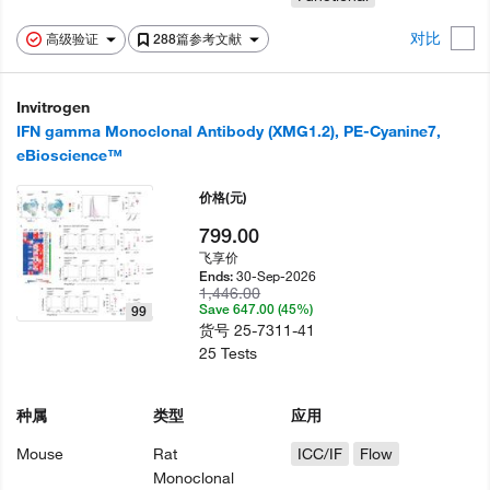
对比
高级验证
288篇参考文献
Invitrogen
IFN gamma Monoclonal Antibody (XMG1.2), PE-Cyanine7,
eBioscience™
价格
(元)
799.00
飞享价
30-Sep-2026
Ends:
1,446.00
Save 647.00 (45%)
99
货号
25-7311-41
25 Tests
种属
类型
应用
Mouse
Rat
ICC/IF
Flow
Monoclonal