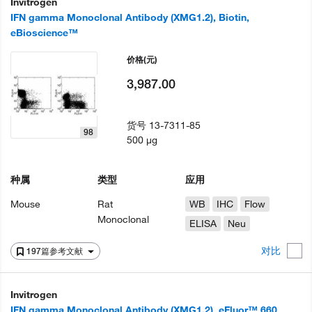
Invitrogen
IFN gamma Monoclonal Antibody (XMG1.2), Biotin,
eBioscience™
价格
(元)
3,987.00
货号
13-7311-85
98
500 µg
种属
类型
应用
Mouse
Rat
WB
IHC
Flow
Monoclonal
ELISA
Neu
对比
197篇参考文献
Invitrogen
IFN gamma Monoclonal Antibody (XMG1.2), eFluor™ 660,