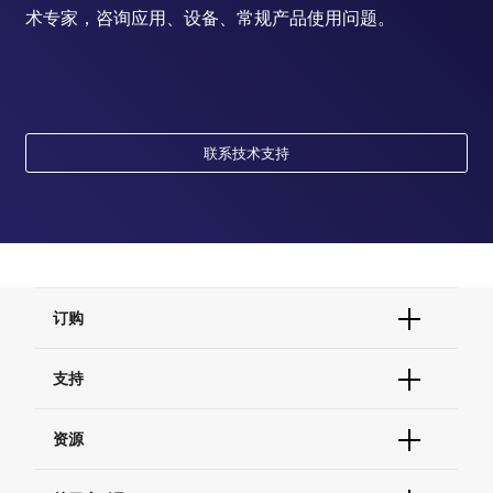
术专家，咨询应用、设备、常规产品使用问题。
联系技术支持
订购
订单状态查询
支持
订单支持
货号直购
帮助&支持
资源
现货供应中心
联系我们 - 400 820 8982
电子采购
技术支持中心
学习中心