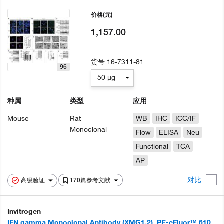
价格
(元)
1,157.00
货号
16-7311-81
96
50 µg
种属
类型
应用
Mouse
Rat
WB
IHC
ICC/IF
Monoclonal
Flow
ELISA
Neu
Functional
TCA
AP
对比
高级验证
170篇参考文献
Invitrogen
IFN gamma Monoclonal Antibody (XMG1.2), PE-eFluor™ 610,