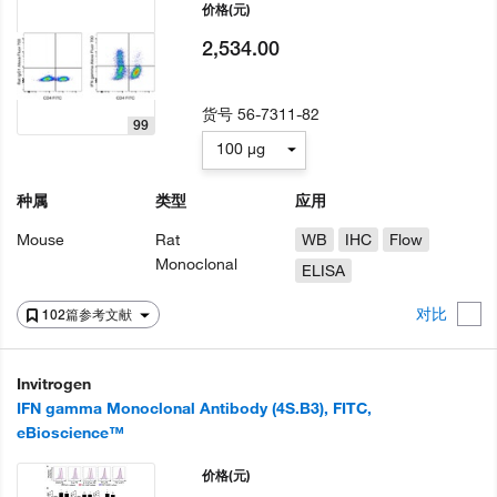
价格
(元)
2,534.00
货号
56-7311-82
99
100 µg
种属
类型
应用
Mouse
Rat
WB
IHC
Flow
Monoclonal
ELISA
对比
102篇参考文献
Invitrogen
IFN gamma Monoclonal Antibody (4S.B3), FITC,
eBioscience™
价格
(元)