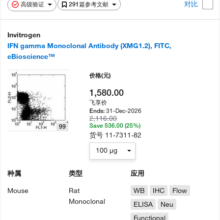
对比
高级验证
291篇参考文献
Invitrogen
IFN gamma Monoclonal Antibody (XMG1.2), FITC,
eBioscience™
价格
(元)
1,580.00
飞享价
31-Dec-2026
Ends:
2,116.00
Save 536.00 (25%)
99
货号
11-7311-82
100 µg
种属
类型
应用
Mouse
Rat
WB
IHC
Flow
Monoclonal
ELISA
Neu
Functional