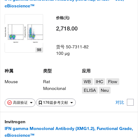
eBioscience™
价格
(元)
2,718.00
货号
50-7311-82
98
100 µg
种属
类型
应用
Mouse
Rat
WB
IHC
Flow
Monoclonal
ELISA
Neu
对比
高级验证
176篇参考文献
Invitrogen
IFN gamma Monoclonal Antibody (XMG1.2), Functional Grade,
eBioscience™