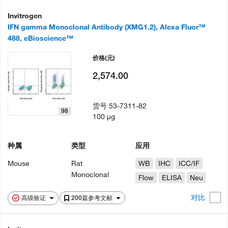
Invitrogen
IFN gamma Monoclonal Antibody (XMG1.2), Alexa Fluor™
488, eBioscience™
价格
(元)
2,574.00
货号
53-7311-82
98
100 µg
种属
类型
应用
Mouse
Rat
WB
IHC
ICC/IF
Monoclonal
Flow
ELISA
Neu
对比
高级验证
200篇参考文献