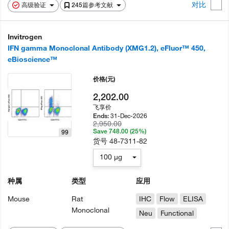
对比
高级验证
245篇参考文献
Invitrogen
IFN gamma Monoclonal Antibody (XMG1.2), eFluor™ 450,
eBioscience™
价格
(元)
2,202.00
飞享价
31-Dec-2026
Ends:
2,950.00
Save 748.00 (25%)
99
货号
48-7311-82
100 µg
种属
类型
应用
Mouse
Rat
IHC
Flow
ELISA
Monoclonal
Neu
Functional