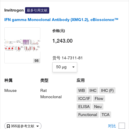
Invitrogen
最多引用文献
IFN gamma Monoclonal Antibody (XMG1.2), eBioscience™
价格
(元)
1,243.00
货号
14-7311-81
98
50 µg
种属
类型
应用
Mouse
Rat
WB
IHC
IHC (F)
Monoclonal
ICC/IF
Flow
ELISA
Neu
Functional
TCA
对比
355篇参考文献