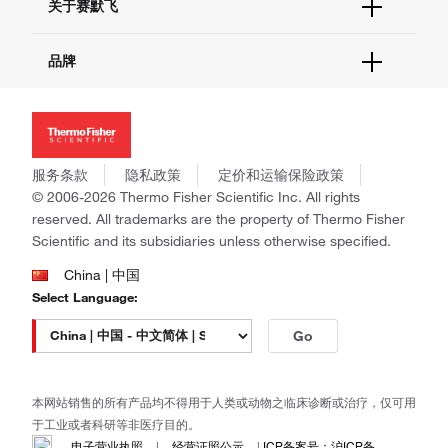
关于赛默飞
查找文件&证书
促销
报告网站问题
活动&研讨会
关于我们
品牌
社交媒体
招聘
投资者关系
Thermo Scientific
新闻
Applied Biosystems
社会责任
Invitrogen
商标
Gibco
服务条款
隐私政策
定价和运输保险政策
政策和通知
Ion Torrent
© 2006-2026 Thermo Fisher Scientific Inc. All rights
reserved. All trademarks are the property of Thermo Fisher
Unity Lab Services
Scientific and its subsidiaries unless otherwise specified.
Patheon
PPD
China | 中国
Select Language:
Go
本网站销售的所有产品均不得用于人类或动物之临床诊断或治疗，仅可用
于工业或者科研等非医疗目的。
电子营业执照
|
经营证照公示
|
ICP备案号：沪ICP备