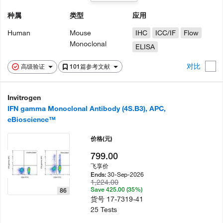
种属
类型
应用
Human
Mouse
IHC
ICC/IF
Flow
Monoclonal
ELISA
对比
高级验证
101篇参考文献
Invitrogen
IFN gamma Monoclonal Antibody (4S.B3), APC,
eBioscience™
价格
(元)
799.00
飞享价
30-Sep-2026
Ends:
1,224.00
Save 425.00 (35%)
86
货号
17-7319-41
25 Tests