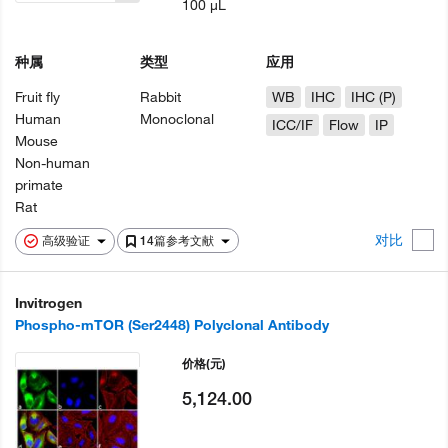
100 µL
种属
类型
应用
Fruit fly
Rabbit
WB
IHC
IHC (P)
Human
Monoclonal
ICC/IF
Flow
IP
Mouse
Non-human
primate
Rat
对比
高级验证
14篇参考文献
Invitrogen
Phospho-mTOR (Ser2448) Polyclonal Antibody
价格
(元)
5,124.00