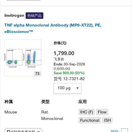
Invitrogen
热销产品
TNF alpha Monoclonal Antibody (MP6-XT22), PE,
eBioscience™
价格
(元)
1,799.00
飞享价
30-Sep-2026
Ends:
2,699.00
Save 900.00 (33%)
73
货号
12-7321-82
100 µg
种属
类型
应用
Mouse
Rat
IHC (F)
Flow
Monoclonal
Functional
ISH
对比
131篇参考文献