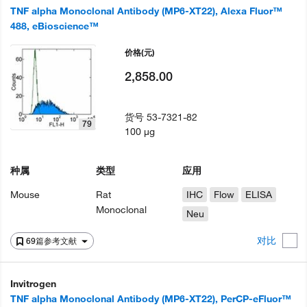
TNF alpha Monoclonal Antibody (MP6-XT22), Alexa Fluor™
488, eBioscience™
价格
(元)
2,858.00
货号
53-7321-82
79
100 µg
种属
类型
应用
Mouse
Rat
IHC
Flow
ELISA
Monoclonal
Neu
对比
69篇参考文献
Invitrogen
TNF alpha Monoclonal Antibody (MP6-XT22), PerCP-eFluor™