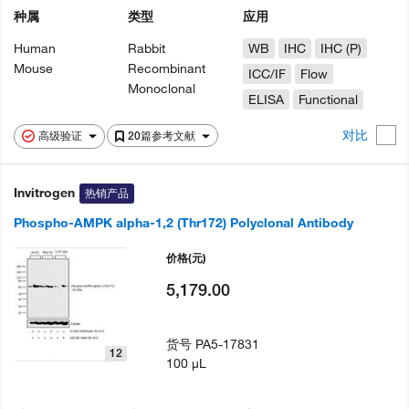
种属
类型
应用
Human
Rabbit
WB
IHC
IHC (P)
Mouse
Recombinant
ICC/IF
Flow
Monoclonal
ELISA
Functional
对比
高级验证
20篇参考文献
Invitrogen
热销产品
Phospho-AMPK alpha-1,2 (Thr172) Polyclonal Antibody
价格
(元)
5,179.00
货号
PA5-17831
12
100 µL