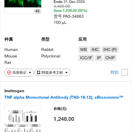
31-Dec-2026
Ends:
4,465.00
Save 1,339.00 (30%)
40
货号
PA5-34663
100 µL
种属
类型
应用
Human
Rabbit
WB
IHC
IHC (P)
Mouse
Polyclonal
ICC/IF
IP
ChIP
Rat
对比
高级验证
26篇参考文献
Invitrogen
TNF alpha Monoclonal Antibody (TN3-19.12), eBioscience™
价格
(元)
1,248.00