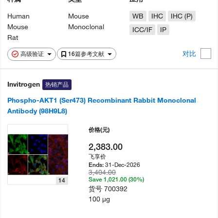
Human
Mouse
WB
IHC
IHC (P)
Mouse
Monoclonal
ICC/IF
IP
Rat
对比
高级验证
16篇参考文献
Invitrogen
热销产品
Phospho-AKT1 (Ser473) Recombinant Rabbit Monoclonal
Antibody (98H9L8)
价格
(元)
2,383.00
飞享价
31-Dec-2026
Ends:
3,404.00
Save 1,021.00 (30%)
14
货号
700392
100 µg