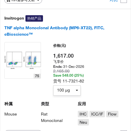
Invitrogen
热销产品
TNF alpha Monoclonal Antibody (MP6-XT22), FITC,
eBioscience™
价格
(元)
1,617.00
飞享价
31-Dec-2026
Ends:
2,165.00
Save 548.00 (25%)
75
货号
11-7321-82
100 µg
种属
类型
应用
Mouse
Rat
IHC
ICC/IF
Flow
Monoclonal
Neu