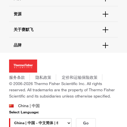
订单支持
货号直购
帮助&支持
资源
现货供应中心
联系我们 - 400 820 8982
电子采购
技术支持中心
学习中心
关于赛默飞
查找文件&证书
促销
报告网站问题
活动&研讨会
关于我们
品牌
社交媒体
招聘
投资者关系
Thermo Scientific
新闻
Applied Biosystems
社会责任
Invitrogen
商标
Gibco
服务条款
隐私政策
定价和运输保险政策
政策和通知
Ion Torrent
© 2006-2026 Thermo Fisher Scientific Inc. All rights
reserved. All trademarks are the property of Thermo Fisher
Unity Lab Services
Scientific and its subsidiaries unless otherwise specified.
Patheon
PPD
China | 中国
Select Language:
Go