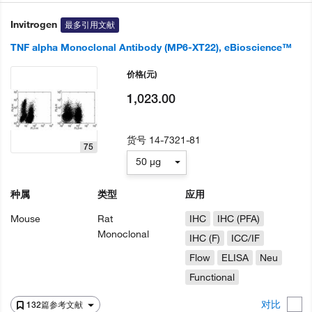
Invitrogen
最多引用文献
TNF alpha Monoclonal Antibody (MP6-XT22), eBioscience™
价格
(元)
1,023.00
货号
14-7321-81
75
50 µg
种属
类型
应用
Mouse
Rat
IHC
IHC (PFA)
Monoclonal
IHC (F)
ICC/IF
Flow
ELISA
Neu
Functional
对比
132篇参考文献