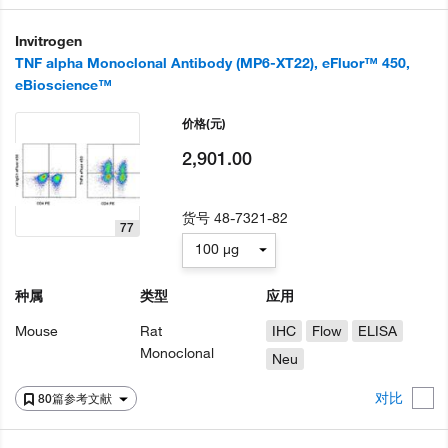
Invitrogen
TNF alpha Monoclonal Antibody (MP6-XT22), eFluor™ 450,
eBioscience™
价格
(元)
2,901.00
货号
48-7321-82
77
100 µg
种属
类型
应用
Mouse
Rat
IHC
Flow
ELISA
Monoclonal
Neu
对比
80篇参考文献