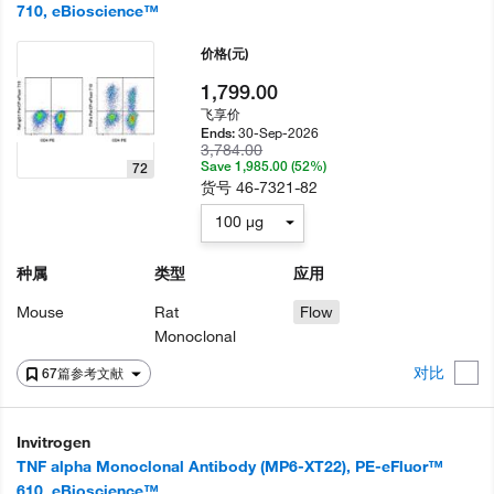
710, eBioscience™
价格
(元)
1,799.00
飞享价
30-Sep-2026
Ends:
3,784.00
Save 1,985.00 (52%)
72
货号
46-7321-82
100 µg
种属
类型
应用
Mouse
Rat
Flow
Monoclonal
对比
67篇参考文献
Invitrogen
TNF alpha Monoclonal Antibody (MP6-XT22), PE-eFluor™
610, eBioscience™