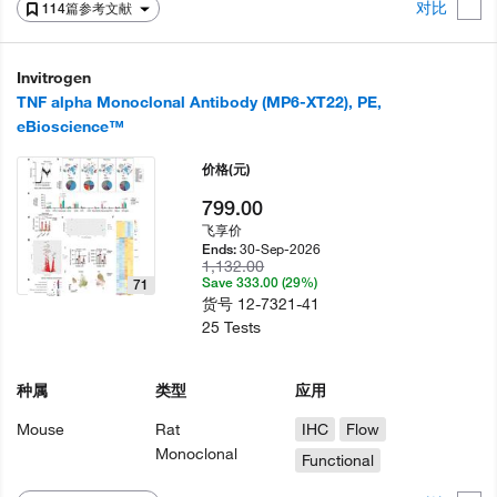
对比
114篇参考文献
Invitrogen
TNF alpha Monoclonal Antibody (MP6-XT22), PE,
eBioscience™
价格
(元)
799.00
飞享价
30-Sep-2026
Ends:
1,132.00
Save 333.00 (29%)
71
货号
12-7321-41
25 Tests
种属
类型
应用
Mouse
Rat
IHC
Flow
Monoclonal
Functional