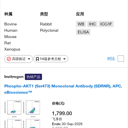
种属
类型
应用
Bovine
Rabbit
WB
IHC
ICC/IF
Human
Polyclonal
ELISA
Mouse
Rat
Xenopus
对比
高级验证
14篇参考文献
Invitrogen
热销产品
Phospho-AKT1 (Ser473) Monoclonal Antibody (SDRNR), APC,
eBioscience™
价格
(元)
1,799.00
飞享价
30-Sep-2026
Ends: