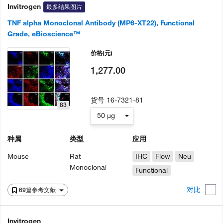
Invitrogen
最多结果图片
TNF alpha Monoclonal Antibody (MP6-XT22), Functional
Grade, eBioscience™
价格
(元)
1,277.00
货号
16-7321-81
83
50 µg
种属
类型
应用
Mouse
Rat
IHC
Flow
Neu
Monoclonal
Functional
对比
69篇参考文献
Invitrogen