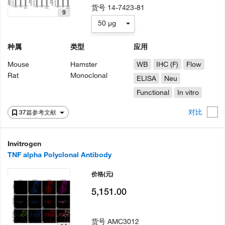
货号
14-7423-81
9
50 µg
种属
类型
应用
Mouse
Hamster
WB
IHC (F)
Flow
Rat
Monoclonal
ELISA
Neu
Functional
In vitro
对比
37篇参考文献
Invitrogen
TNF alpha Polyclonal Antibody
价格
(元)
5,151.00
货号
AMC3012