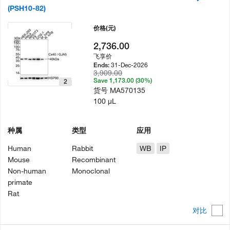
(PSH10-82)
价格
(元)
2,736.00
飞享价
31-Dec-2026
Ends:
3,909.00
Save 1,173.00 (30%)
2
货号
MA570135
100 µL
种属
类型
应用
Human
Rabbit
WB
IP
Mouse
Recombinant
Non-human
Monoclonal
primate
Rat
对比