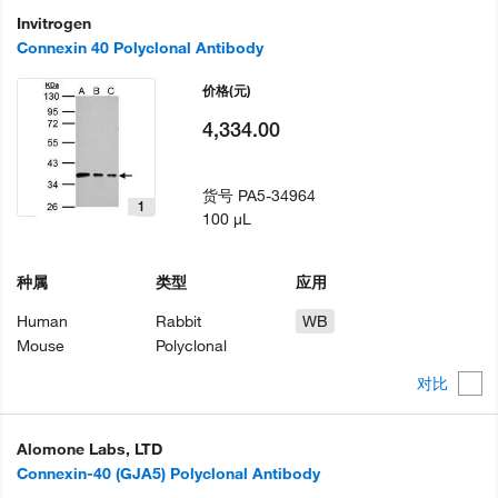
Invitrogen
Connexin 40 Polyclonal Antibody
价格
(元)
4,334.00
货号
PA5-34964
1
100 µL
种属
类型
应用
Human
Rabbit
WB
Mouse
Polyclonal
对比
Alomone Labs, LTD
Connexin-40 (GJA5) Polyclonal Antibody