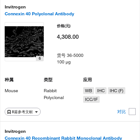
Invitrogen
Connexin 40 Polyclonal Antibody
价格
(元)
4,308.00
货号
36-5000
6
100 µg
种属
类型
应用
Mouse
Rabbit
WB
IHC
IHC (F)
Polyclonal
ICC/IF
对比
8篇参考文献
Invitrogen
Connexin 40 Recombinant Rabbit Monoclonal Antibody