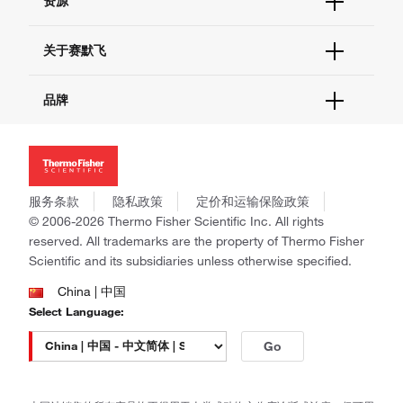
资源
现货供应中心
联系我们 - 400 820 8982
电子采购
技术支持中心
学习中心
关于赛默飞
查找文件&证书
促销
报告网站问题
活动&研讨会
关于我们
品牌
社交媒体
招聘
投资者关系
Thermo Scientific
新闻
Applied Biosystems
社会责任
Invitrogen
商标
Gibco
服务条款
隐私政策
定价和运输保险政策
政策和通知
Ion Torrent
© 2006-2026 Thermo Fisher Scientific Inc. All rights
reserved. All trademarks are the property of Thermo Fisher
Unity Lab Services
Scientific and its subsidiaries unless otherwise specified.
Patheon
PPD
China | 中国
Select Language:
Go