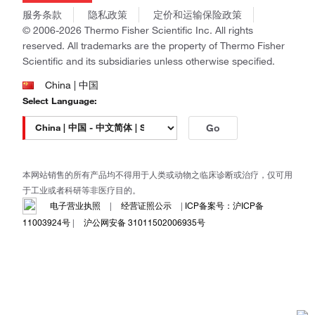
商标
Gibco
服务条款
隐私政策
定价和运输保险政策
政策和通知
Ion Torrent
© 2006-2026 Thermo Fisher Scientific Inc. All rights
reserved. All trademarks are the property of Thermo Fisher
Unity Lab Services
Scientific and its subsidiaries unless otherwise specified.
Patheon
PPD
China | 中国
Select Language:
Go
本网站销售的所有产品均不得用于人类或动物之临床诊断或治疗，仅可用
于工业或者科研等非医疗目的。
电子营业执照
|
经营证照公示
|
ICP备案号：沪ICP备
11003924号
|
沪公网安备 31011502006935号