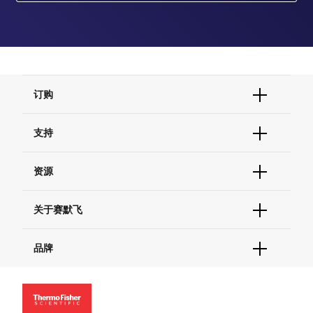
订购
订单状态查询
支持
订单支持
货号直购
帮助&支持
资源
现货供应中心
联系我们 - 400 820 8982
电子采购
技术支持中心
学习中心
关于赛默飞
查找文件&证书
促销
报告网站问题
活动&研讨会
关于我们
品牌
社交媒体
招聘
投资者关系
Thermo Scientific
新闻
Applied Biosystems
社会责任
Invitrogen