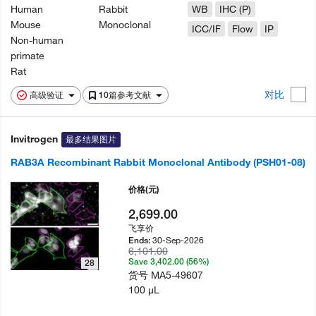
Human
Rabbit
WB
IHC (P)
Mouse
Monoclonal
ICC/IF
Flow
IP
Non-human
primate
Rat
对比
高级验证
10篇参考文献
Invitrogen
最多结果图片
RAB3A Recombinant Rabbit Monoclonal Antibody (PSH01-08)
价格
(元)
2,699.00
飞享价
30-Sep-2026
Ends:
6,101.00
Save 3,402.00 (56%)
28
货号
MA5-49607
100 µL