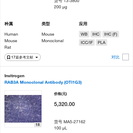
货号
13-3800
200 µg
种属
类型
应用
Human
Mouse
WB
IHC
IHC (F)
Mouse
Monoclonal
ICC/IF
PLA
Rat
对比
17篇参考文献
Invitrogen
RAB3A Monoclonal Antibody (OTI1G3)
价格
(元)
5,320.00
货号
MA5-27162
18
100 µL