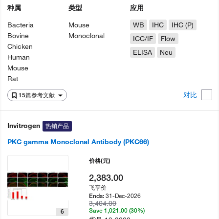
种属
类型
应用
Bacteria
Mouse
WB
IHC
IHC (P)
Bovine
Monoclonal
ICC/IF
Flow
Chicken
ELISA
Neu
Human
Mouse
Rat
对比
15篇参考文献
Invitrogen
热销产品
PKC gamma Monoclonal Antibody (PKC66)
价格
(元)
2,383.00
飞享价
31-Dec-2026
Ends:
3,404.00
Save 1,021.00 (30%)
6