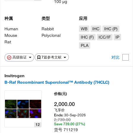
100 µg
种属
类型
应用
Human
Rabbit
WB
IHC
IHC (P)
Mouse
Polyclonal
IHC (F)
ICC/IF
IP
Rat
PLA
对比
高级验证
7篇参考文献
Invitrogen
B-Raf Recombinant Superclonal™ Antibody (7HCLC)
价格
(元)
2,000.00
飞享价
30-Sep-2026
Ends:
2,739.00
Save 739.00 (27%)
12
货号
711219