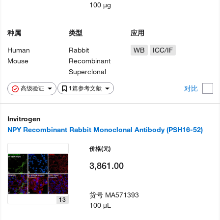
100 µg
种属
类型
应用
Human
Rabbit
WB
ICC/IF
Mouse
Recombinant
Superclonal
对比
高级验证
1篇参考文献
Invitrogen
NPY Recombinant Rabbit Monoclonal Antibody (PSH16-52)
价格
(元)
3,861.00
货号
MA571393
13
100 µL