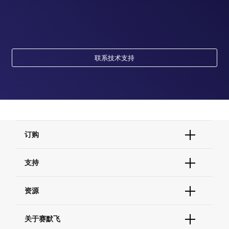
联系技术支持
订购
订单状态查询
支持
订单支持
货号直购
帮助&支持
资源
现货供应中心
联系我们 - 400 820 8982
电子采购
技术支持中心
学习中心
关于赛默飞
查找文件&证书
促销