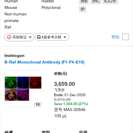
Human
Rabbit
WB
IHC
ICC/IF
Mouse
Polyclonal
IP
Non-human
primate
Rat
对比
高级验证
4篇参考文献
Invitrogen
B-Raf Monoclonal Antibody (F1-F4-E10)
价格
(元)
3,659.00
飞享价
31-Dec-2026
Ends:
5,013.00
Save 1,354.00 (27%)
16
货号
MA5-32846
100 µL
种属
类型
应用