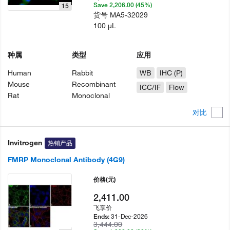
Save 2,206.00 (45%)
15
货号
MA5-32029
100 µL
种属
类型
应用
Human
Rabbit
WB
IHC (P)
Mouse
Recombinant
ICC/IF
Flow
Rat
Monoclonal
对比
Invitrogen
热销产品
FMRP Monoclonal Antibody (4G9)
价格
(元)
2,411.00
飞享价
31-Dec-2026
Ends:
3,444.00