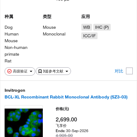
种属
类型
应用
Dog
Mouse
WB
IHC (P)
Human
Monoclonal
ICC/IF
Mouse
Non-human
primate
Rat
对比
高级验证
3篇参考文献
Invitrogen
BCL-XL Recombinant Rabbit Monoclonal Antibody (SZ3-03)
价格
(元)
2,699.00
飞享价
30-Sep-2026
Ends:
4,905.00