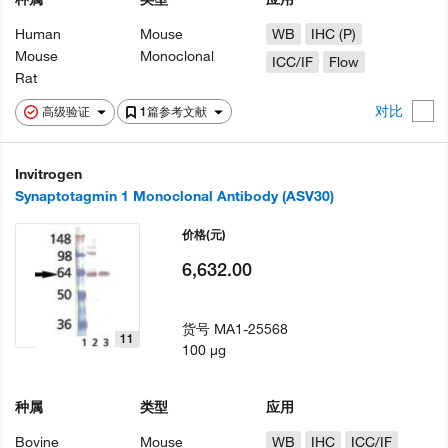
Human
Mouse
WB
IHC (P)
Mouse
Monoclonal
ICC/IF
Flow
Rat
对比
高级验证
1篇参考文献
Invitrogen
Synaptotagmin 1 Monoclonal Antibody (ASV30)
价格
(元)
6,632.00
货号
MA1-25568
11
100 µg
种属
类型
应用
Bovine
Mouse
WB
IHC
ICC/IF