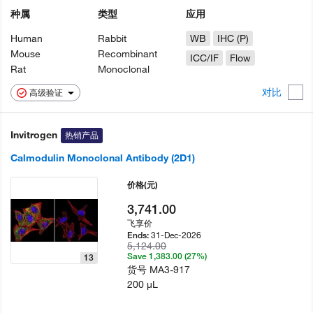
种属
类型
应用
Human
Rabbit
WB
IHC (P)
Mouse
Recombinant
ICC/IF
Flow
Rat
Monoclonal
对比
高级验证
Invitrogen
热销产品
Calmodulin Monoclonal Antibody (2D1)
价格
(元)
3,741.00
飞享价
31-Dec-2026
Ends:
5,124.00
Save 1,383.00 (27%)
13
货号
MA3-917
200 µL