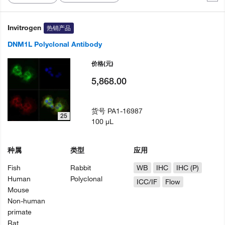
Invitrogen
热销产品
DNM1L Polyclonal Antibody
价格
(元)
5,868.00
货号
PA1-16987
25
100 µL
种属
类型
应用
Fish
Rabbit
WB
IHC
IHC (P)
Human
Polyclonal
ICC/IF
Flow
Mouse
Non-human
primate
Rat