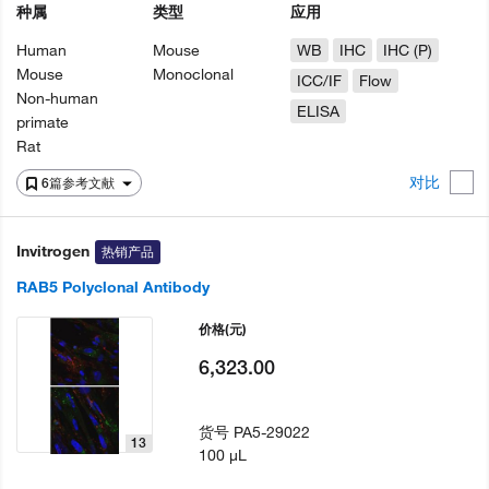
种属
类型
应用
Human
Mouse
WB
IHC
IHC (P)
Mouse
Monoclonal
ICC/IF
Flow
Non-human
ELISA
primate
Rat
对比
6篇参考文献
Invitrogen
热销产品
RAB5 Polyclonal Antibody
价格
(元)
6,323.00
货号
PA5-29022
13
100 µL