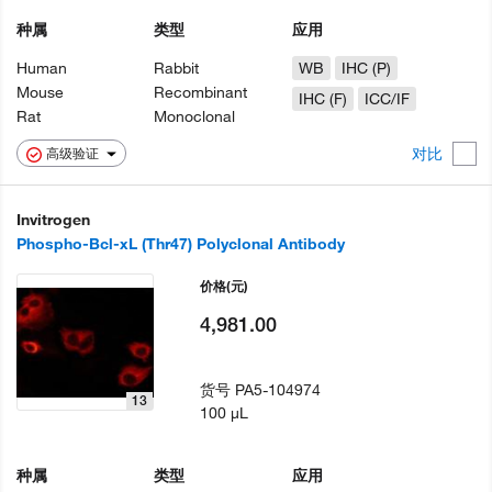
种属
类型
应用
Human
Rabbit
WB
IHC (P)
Mouse
Recombinant
IHC (F)
ICC/IF
Rat
Monoclonal
对比
高级验证
Invitrogen
Phospho-Bcl-xL (Thr47) Polyclonal Antibody
价格
(元)
4,981.00
货号
PA5-104974
13
100 µL
种属
类型
应用