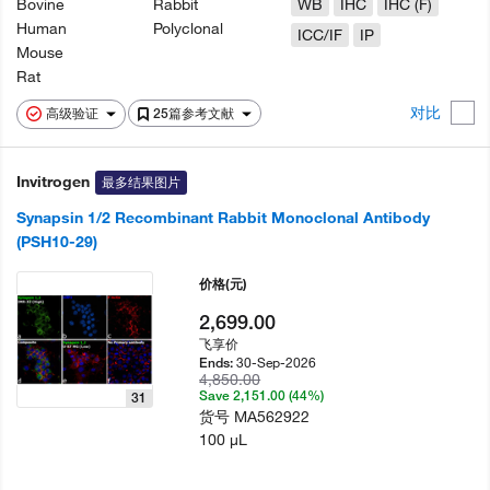
Bovine
Rabbit
WB
IHC
IHC (F)
Human
Polyclonal
ICC/IF
IP
Mouse
Rat
对比
高级验证
25篇参考文献
Invitrogen
最多结果图片
Synapsin 1/2 Recombinant Rabbit Monoclonal Antibody
(PSH10-29)
价格
(元)
2,699.00
飞享价
30-Sep-2026
Ends:
4,850.00
Save 2,151.00 (44%)
31
货号
MA562922
100 µL