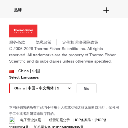
报告网站问题
活动&研讨会
关于我们
品牌
社交媒体
招聘
投资者关系
Thermo Scientific
新闻
Applied Biosystems
社会责任
Invitrogen
商标
Gibco
服务条款
隐私政策
定价和运输保险政策
政策和通知
Ion Torrent
© 2006-2026 Thermo Fisher Scientific Inc. All rights
reserved. All trademarks are the property of Thermo Fisher
Unity Lab Services
Scientific and its subsidiaries unless otherwise specified.
Patheon
PPD
China | 中国
Select Language:
Go
本网站销售的所有产品均不得用于人类或动物之临床诊断或治疗，仅可用
于工业或者科研等非医疗目的。
电子营业执照
|
经营证照公示
|
ICP备案号：沪ICP备
11003924号
|
沪公网安备 31011502006935号