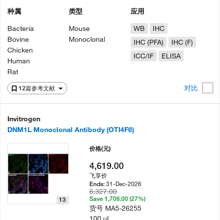
种属
类型
应用
Bacteria
Mouse
WB
IHC
Bovine
Monoclonal
IHC (PFA)
IHC (F)
Chicken
ICC/IF
ELISA
Human
Rat
对比
12篇参考文献
Invitrogen
DNM1L Monoclonal Antibody (OTI4F6)
价格
(元)
4,619.00
飞享价
31-Dec-2026
Ends:
6,327.00
Save 1,708.00 (27%)
13
货号
MA5-26255
100 µL