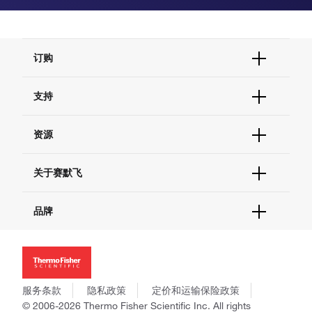
订购
订单状态查询
支持
订单支持
货号直购
帮助&支持
资源
现货供应中心
联系我们 - 400 820 8982
电子采购
技术支持中心
学习中心
关于赛默飞
查找文件&证书
促销
报告网站问题
活动&研讨会
关于我们
品牌
社交媒体
招聘
投资者关系
Thermo Scientific
新闻
Applied Biosystems
社会责任
Invitrogen
商标
Gibco
服务条款
隐私政策
定价和运输保险政策
政策和通知
Ion Torrent
© 2006-2026 Thermo Fisher Scientific Inc. All rights