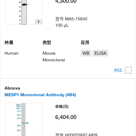
4,300.00
货号
MA5-15645
1
100 µL
种属
类型
应用
Human
Mouse
WB
ELISA
Monoclonal
对比
Abnova
MESP1 Monoclonal Antibody (4B4)
价格
(元)
6,404.00
货号
H00055897-M09