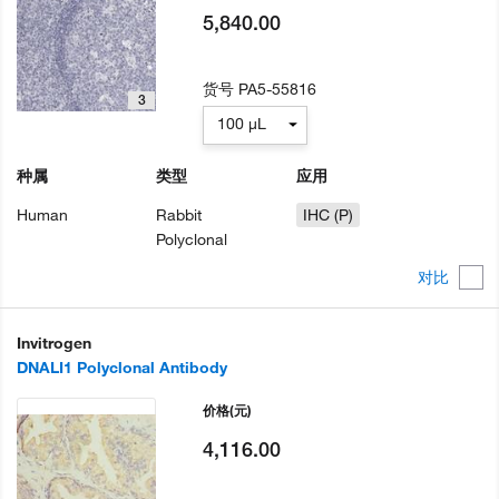
5,840.00
货号
PA5-55816
3
100 µL
种属
类型
应用
Human
Rabbit
IHC (P)
Polyclonal
对比
Invitrogen
DNALI1 Polyclonal Antibody
价格
(元)
4,116.00