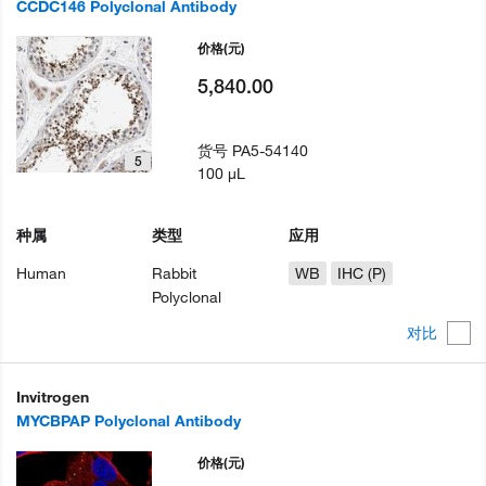
CCDC146 Polyclonal Antibody
价格
(元)
5,840.00
货号
PA5-54140
5
100 µL
种属
类型
应用
Human
Rabbit
WB
IHC (P)
Polyclonal
对比
Invitrogen
MYCBPAP Polyclonal Antibody
价格
(元)