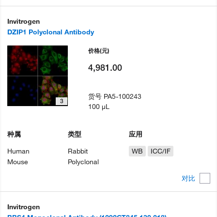
Invitrogen
DZIP1 Polyclonal Antibody
价格
(元)
4,981.00
货号
PA5-100243
3
100 µL
种属
类型
应用
Human
Rabbit
WB
ICC/IF
Mouse
Polyclonal
对比
Invitrogen