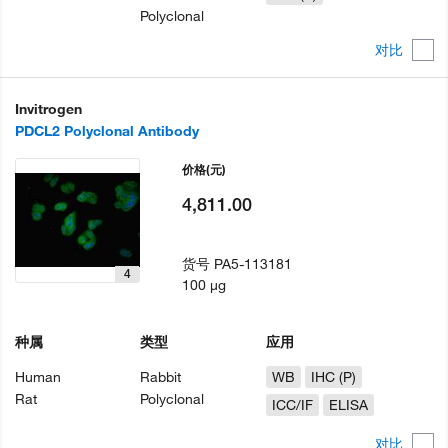
Polyclonal
对比
Invitrogen
PDCL2 Polyclonal Antibody
价格
(元)
4,811.00
货号
PA5-113181
4
100 µg
种属
类型
应用
Human
Rabbit
WB
IHC (P)
Rat
Polyclonal
ICC/IF
ELISA
对比