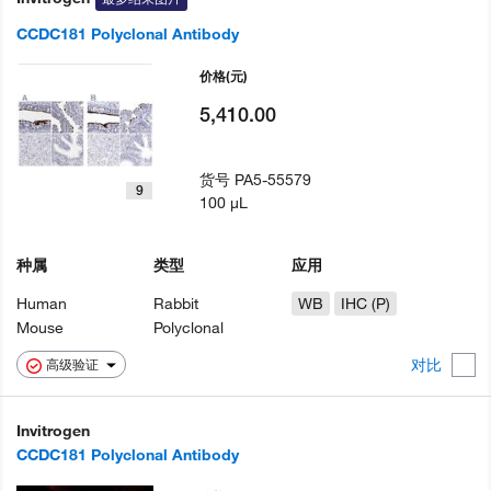
CCDC181 Polyclonal Antibody
价格
(元)
5,410.00
货号
PA5-55579
9
100 µL
种属
类型
应用
Human
Rabbit
WB
IHC (P)
Mouse
Polyclonal
对比
高级验证
Invitrogen
CCDC181 Polyclonal Antibody