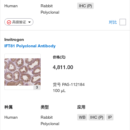
Human
Rabbit
IHC (P)
Polyclonal
对比
高级验证
Invitrogen
IFT81 Polyclonal Antibody
价格
(元)
4,811.00
货号
PA5-112184
3
100 µL
种属
类型
应用
Human
Rabbit
WB
IHC (P)
IP
Polyclonal