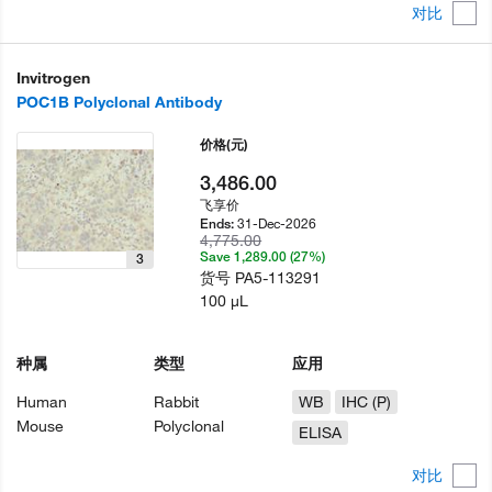
对比
Invitrogen
POC1B Polyclonal Antibody
价格
(元)
3,486.00
飞享价
31-Dec-2026
Ends:
4,775.00
Save 1,289.00 (27%)
3
货号
PA5-113291
100 µL
种属
类型
应用
Human
Rabbit
WB
IHC (P)
Mouse
Polyclonal
ELISA
对比