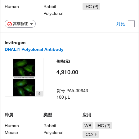
Human
Rabbit
IHC (P)
Polyclonal
对比
高级验证
Invitrogen
DNALI1 Polyclonal Antibody
价格
(元)
4,910.00
货号
PA5-30643
5
100 µL
种属
类型
应用
Human
Rabbit
WB
IHC (P)
Mouse
Polyclonal
ICC/IF