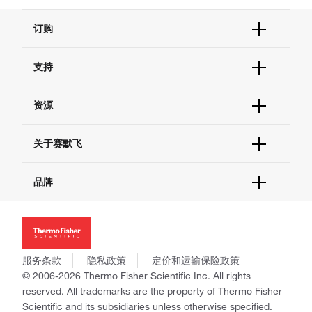
订购
订单状态查询
支持
订单支持
货号直购
帮助&支持
资源
现货供应中心
联系我们 - 400 820 8982
电子采购
技术支持中心
学习中心
关于赛默飞
查找文件&证书
促销
报告网站问题
活动&研讨会
关于我们
品牌
社交媒体
招聘
投资者关系
Thermo Scientific
新闻
Applied Biosystems
社会责任
Invitrogen
商标
Gibco
服务条款
隐私政策
定价和运输保险政策
政策和通知
Ion Torrent
© 2006-2026 Thermo Fisher Scientific Inc. All rights
reserved. All trademarks are the property of Thermo Fisher
Unity Lab Services
Scientific and its subsidiaries unless otherwise specified.
Patheon