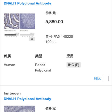
DNALI1 Polyclonal Antibody
价格
(元)
5,880.00
货号
PA5-140220
3
100 µL
种属
类型
应用
Human
Rabbit
IHC (P)
Polyclonal
对比
Invitrogen
DNALI1 Polyclonal Antibody
价格
(元)