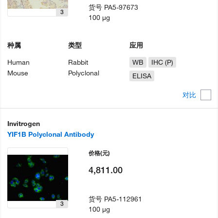
货号
PA5-97673
3
100 µg
种属
类型
应用
Human
Rabbit
WB
IHC (P)
Mouse
Polyclonal
ELISA
对比
Invitrogen
YIF1B Polyclonal Antibody
价格
(元)
4,811.00
货号
PA5-112961
3
100 µg