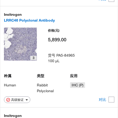
Invitrogen
LRRC46 Polyclonal Antibody
价格
(元)
5,899.00
货号
PA5-84965
3
100 µL
种属
类型
应用
Human
Rabbit
IHC (P)
Polyclonal
对比
高级验证
Invitrogen