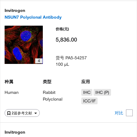
Invitrogen
NSUN7 Polyclonal Antibody
价格
(元)
5,836.00
货号
PA5-54257
4
100 µL
种属
类型
应用
Human
Rabbit
IHC
IHC (P)
Polyclonal
ICC/IF
对比
2篇参考文献
Invitrogen