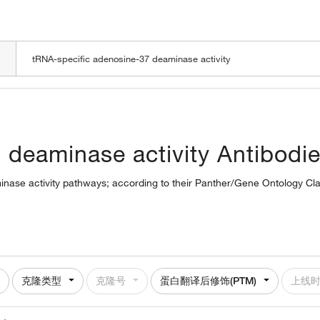
LOADING
 deaminase activity Antibodi
inase activity pathways; according to their Panther/Gene Ontology Clas
克隆类型
克隆号
蛋白翻译后修饰(PTM)
上线