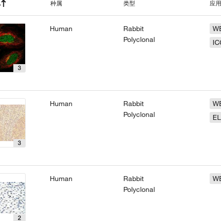
种属
类型
应
Human
Rabbit
W
Polyclonal
IC
3
Human
Rabbit
W
Polyclonal
EL
3
Human
Rabbit
W
Polyclonal
2