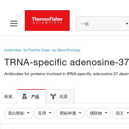
一抗
Antibodies
›
by Panther Class
›
by Gene Ontology
TRNA-specific adenosine-37
Antibodies for proteins involved in tRNA-specific adenosine-37 deam
检索
抗原
产品
蛋白靶标
应用
靶标种属
偶联物
宿主