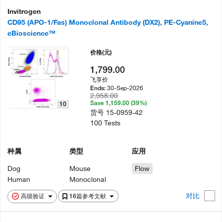
Invitrogen
CD95 (APO-1/Fas) Monoclonal Antibody (DX2), PE-Cyanine5,
eBioscience™
价格
(元)
1,799.00
飞享价
30-Sep-2026
Ends:
2,958.00
Save 1,159.00 (39%)
10
货号
15-0959-42
100 Tests
种属
类型
应用
Dog
Mouse
Flow
Human
Monoclonal
对比
高级验证
16篇参考文献