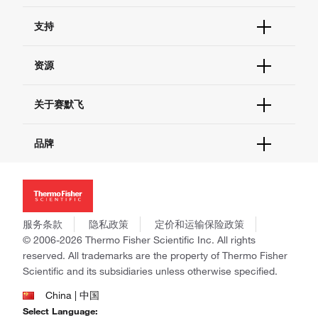
订单状态查询
支持
订单支持
货号直购
帮助&支持
资源
现货供应中心
联系我们 - 400 820 8982
电子采购
技术支持中心
学习中心
关于赛默飞
查找文件&证书
促销
报告网站问题
活动&研讨会
关于我们
品牌
社交媒体
招聘
投资者关系
Thermo Scientific
新闻
Applied Biosystems
社会责任
Invitrogen
商标
Gibco
服务条款
隐私政策
定价和运输保险政策
政策和通知
Ion Torrent
© 2006-2026 Thermo Fisher Scientific Inc. All rights
reserved. All trademarks are the property of Thermo Fisher
Unity Lab Services
Scientific and its subsidiaries unless otherwise specified.
Patheon
PPD
China | 中国
Select Language: