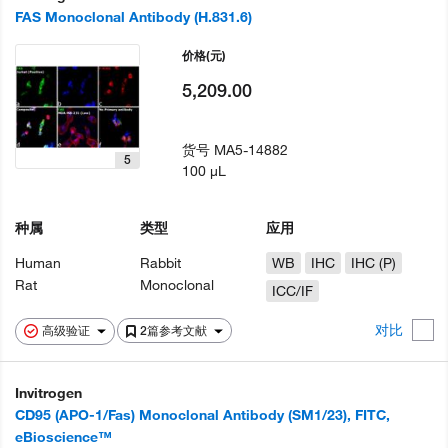
FAS Monoclonal Antibody (H.831.6)
价格
(元)
5,209.00
货号
MA5-14882
5
100 µL
种属
类型
应用
Human
Rabbit
WB
IHC
IHC (P)
Rat
Monoclonal
ICC/IF
对比
高级验证
2篇参考文献
Invitrogen
CD95 (APO-1/Fas) Monoclonal Antibody (SM1/23), FITC,
eBioscience™