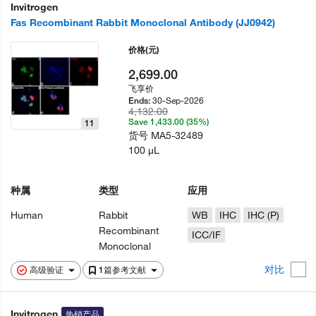
Invitrogen
Fas Recombinant Rabbit Monoclonal Antibody (JJ0942)
价格
(元)
2,699.00
飞享价
30-Sep-2026
Ends:
4,132.00
Save 1,433.00 (35%)
11
货号
MA5-32489
100 µL
种属
类型
应用
Human
Rabbit
WB
IHC
IHC (P)
Recombinant
ICC/IF
Monoclonal
对比
高级验证
1篇参考文献
Invitrogen
热销产品