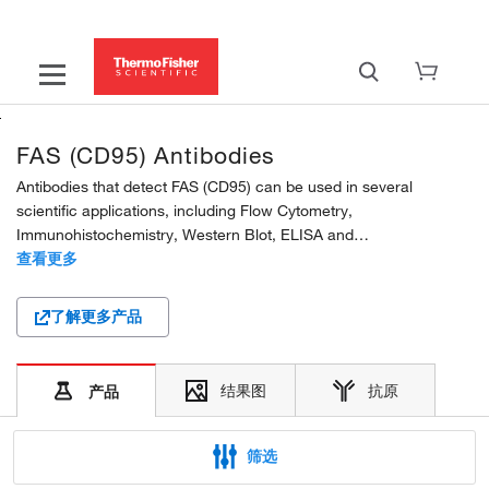
FAS (CD95) Antibodies
Antibodies that detect FAS (CD95) can be used in several
scientific applications, including Flow Cytometry,
Immunohistochemistry, Western Blot, ELISA and
Immunocytochemistry. These antibodies target FAS (CD95) in
查看更多
Human, Mouse, Canine, Rat and Feline samples. Our FAS (CD95)
monoclonal,...
了解更多产品
结果图
抗原
产品
筛选