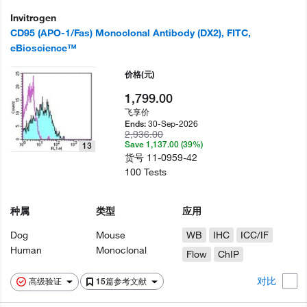
Invitrogen
CD95 (APO-1/Fas) Monoclonal Antibody (DX2), FITC,
eBioscience™
价格
(元)
1,799.00
飞享价
30-Sep-2026
Ends:
2,936.00
Save 1,137.00 (39%)
13
货号
11-0959-42
100 Tests
种属
类型
应用
Dog
Mouse
WB
IHC
ICC/IF
Human
Monoclonal
Flow
ChIP
对比
高级验证
15篇参考文献