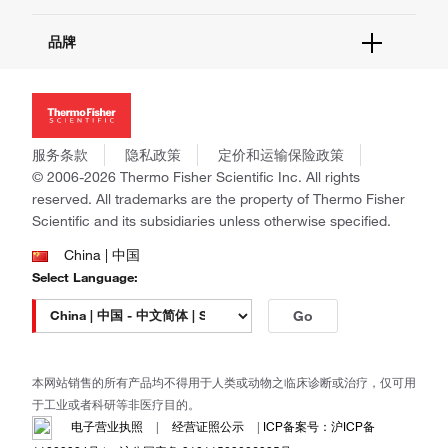
报告网站问题
活动&研讨会
关于我们
品牌
社交媒体
招聘
投资者关系
Thermo Scientific
新闻
Applied Biosystems
社会责任
Invitrogen
商标
Gibco
服务条款
隐私政策
定价和运输保险政策
政策和通知
Ion Torrent
© 2006-2026 Thermo Fisher Scientific Inc. All rights
reserved. All trademarks are the property of Thermo Fisher
Unity Lab Services
Scientific and its subsidiaries unless otherwise specified.
Patheon
PPD
China | 中国
Select Language:
Go
本网站销售的所有产品均不得用于人类或动物之临床诊断或治疗，仅可用
于工业或者科研等非医疗目的。
电子营业执照
|
经营证照公示
|
ICP备案号：沪ICP备