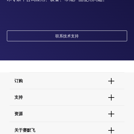
联系技术支持
订购
订单状态查询
支持
订单支持
货号直购
帮助&支持
资源
现货供应中心
联系我们 - 400 820 8982
电子采购
技术支持中心
学习中心
关于赛默飞
查找文件&证书
促销