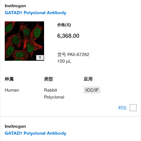
Invitrogen
GATAD1 Polyclonal Antibody
价格
(元)
6,368.00
货号
PA5-67262
1
100 µL
种属
类型
应用
Human
Rabbit
ICC/IF
Polyclonal
对比
Invitrogen
GATAD1 Polyclonal Antibody