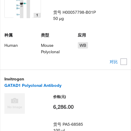
货号
H00057798-B01P
1
50 µg
种属
类型
应用
Human
Mouse
WB
Polyclonal
对比
Invitrogen
GATAD1 Polyclonal Antibody
价格
(元)
6,286.00
货号
PA5-68585
100 µL