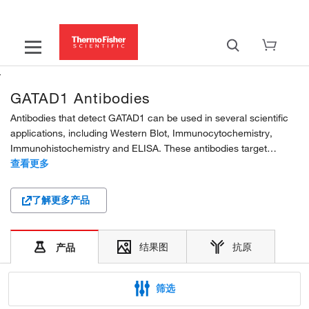
GATAD1 Antibodies
Antibodies that detect GATAD1 can be used in several scientific
applications, including Western Blot, Immunocytochemistry,
Immunohistochemistry and ELISA. These antibodies target
GATAD1 in Human, Mouse and Rat samples. Our GATAD1
查看更多
monoclonal and polyclonal antibodies are developed in Mouse...
了解更多产品
结果图
抗原
产品
筛选