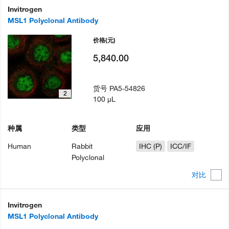
Invitrogen
MSL1 Polyclonal Antibody
价格
(元)
5,840.00
货号
PA5-54826
2
100 µL
种属
类型
应用
Human
Rabbit
IHC (P)
ICC/IF
Polyclonal
对比
Invitrogen
MSL1 Polyclonal Antibody