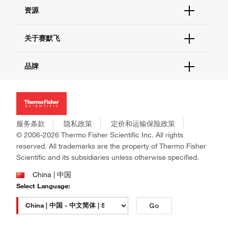
帮助&支持
资源
现货供应中心
联系我们 - 400 820 8982
电子采购
技术支持中心
学习中心
关于赛默飞
查找文件&证书
促销
报告网站问题
活动&研讨会
关于我们
品牌
社交媒体
招聘
投资者关系
Thermo Scientific
新闻
Applied Biosystems
社会责任
Invitrogen
商标
Gibco
服务条款
隐私政策
定价和运输保险政策
政策和通知
Ion Torrent
© 2006-2026 Thermo Fisher Scientific Inc. All rights
reserved. All trademarks are the property of Thermo Fisher
Unity Lab Services
Scientific and its subsidiaries unless otherwise specified.
Patheon
PPD
China | 中国
Select Language:
Go