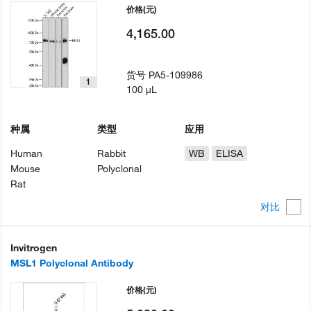
价格
(元)
4,165.00
货号
PA5-109986
1
100 µL
种属
类型
应用
Human
Rabbit
WB
ELISA
Mouse
Polyclonal
Rat
对比
Invitrogen
MSL1 Polyclonal Antibody
价格
(元)