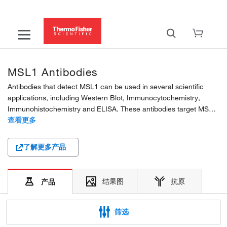
MSL1 Antibodies
Antibodies that detect MSL1 can be used in several scientific
applications, including Western Blot, Immunocytochemistry,
Immunohistochemistry and ELISA. These antibodies target MSL1
in Human, Mouse and Rat samples. Our MSL1 polyclonal
查看更多
antibodies are developed in Rabbit. Find the MSL1...
了解更多产品
结果图
抗原
产品
筛选