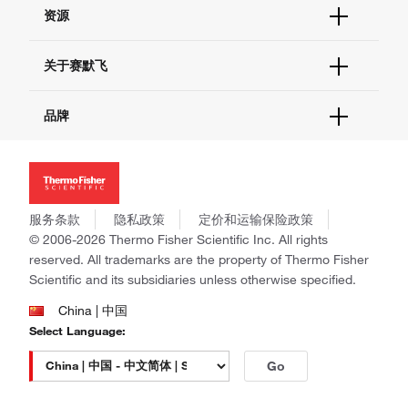
帮助&支持
资源
现货供应中心
联系我们 - 400 820 8982
电子采购
技术支持中心
学习中心
关于赛默飞
查找文件&证书
促销
报告网站问题
活动&研讨会
关于我们
品牌
社交媒体
招聘
投资者关系
Thermo Scientific
新闻
Applied Biosystems
社会责任
Invitrogen
商标
Gibco
服务条款
隐私政策
定价和运输保险政策
政策和通知
Ion Torrent
© 2006-2026 Thermo Fisher Scientific Inc. All rights
reserved. All trademarks are the property of Thermo Fisher
Unity Lab Services
Scientific and its subsidiaries unless otherwise specified.
Patheon
PPD
China | 中国
Select Language:
Go