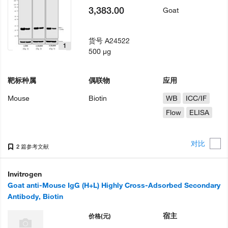
3,383.00
Goat
货号
A24522
1
500 µg
靶标种属
偶联物
应用
Mouse
Biotin
WB
ICC/IF
Flow
ELISA
对比
2 篇参考文献
Invitrogen
Goat anti-Mouse IgG (H+L) Highly Cross-Adsorbed Secondary
Antibody, Biotin
宿主
价格
(元)