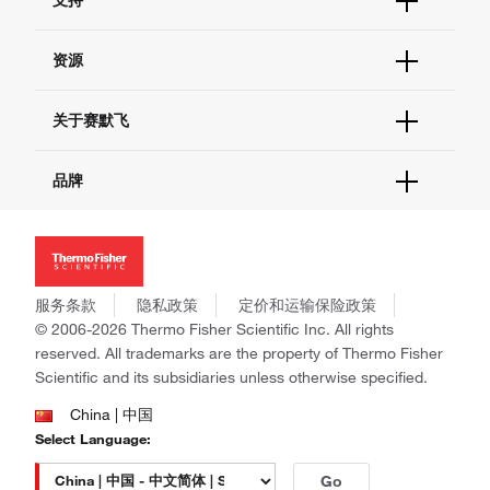
支持
订单支持
货号直购
帮助&支持
资源
现货供应中心
联系我们 - 400 820 8982
电子采购
技术支持中心
学习中心
关于赛默飞
查找文件&证书
促销
报告网站问题
活动&研讨会
关于我们
品牌
社交媒体
招聘
投资者关系
Thermo Scientific
新闻
Applied Biosystems
社会责任
Invitrogen
商标
Gibco
服务条款
隐私政策
定价和运输保险政策
政策和通知
Ion Torrent
© 2006-2026 Thermo Fisher Scientific Inc. All rights
reserved. All trademarks are the property of Thermo Fisher
Unity Lab Services
Scientific and its subsidiaries unless otherwise specified.
Patheon
PPD
China | 中国
Select Language:
Go