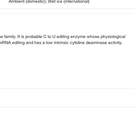
Ambient (domestic); Wet ice (international)
family. It is probable C to U editing enzyme whose physiological
mRNA editing and has a low intrinsic cytidine deaminase activity.