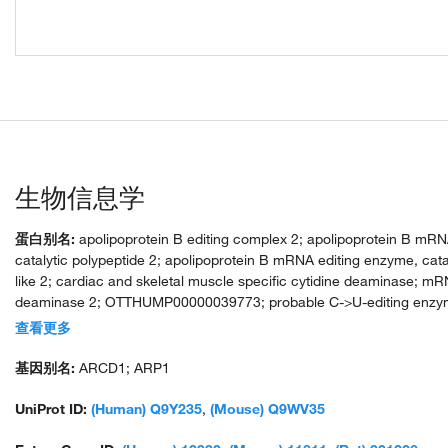
生物信息学
蛋白别名:
apolipoprotein B editing complex 2; apolipoprotein B mRN
catalytic polypeptide 2; apolipoprotein B mRNA editing enzyme, cata
like 2; cardiac and skeletal muscle specific cytidine deaminase; mR
deaminase 2; OTTHUMP00000039773; probable C->U-editing enz
similar to APOBEC-1; unnamed protein product
查看更多
基因别名:
ARCD1; ARP1
UniProt ID:
(Human) Q9Y235
,
(Mouse) Q9WV35