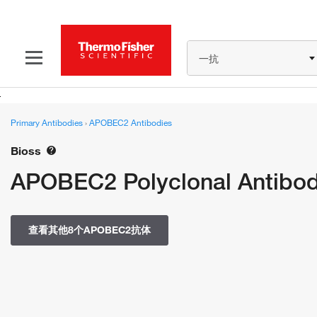
一抗
Primary Antibodies
›
APOBEC2 Antibodies
Bioss
APOBEC2 Polyclonal Antibo
查看其他8个APOBEC2抗体