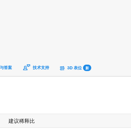
与答案
技术支持
3D 表位
新
建议稀释比