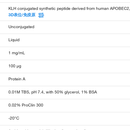
KLH conjugated synthetic peptide derived from human APOBEC2,
3D表位/免疫原
Unconjugated
Liquid
1 mg/mL
100 µg
Protein A
0.01M TBS, pH 7.4, with 50% glycerol, 1% BSA
0.02% ProClin 300
-20°C