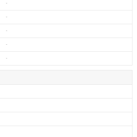
-
-
-
-
-