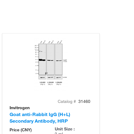
Catalog #
31460
Invitrogen
Goat anti-Rabbit IgG (H+L)
Secondary Antibody, HRP
Unit Size :
Price (CNY)
2 mL