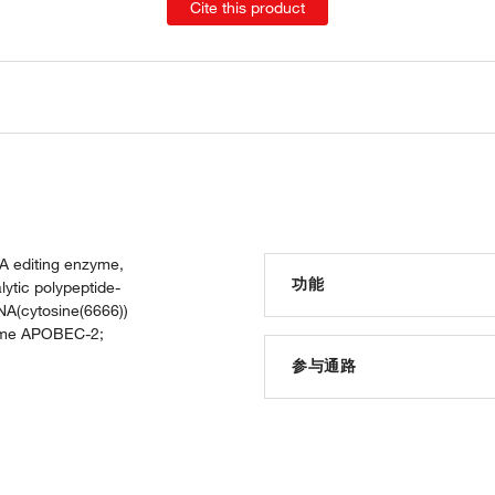
Cite this product
A editing enzyme,
功能
lytic polypeptide-
NA(cytosine(6666))
yme APOBEC-2;
RNA binding
cytidine deaminase activity
参与通路
identical protein binding
cytidine to uridine editing
mRNA modification
hypomethylation of CpG isla