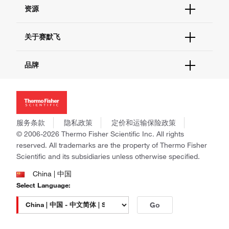
帮助&支持
资源
现货供应中心
联系我们 - 400 820 8982
电子采购
技术支持中心
学习中心
关于赛默飞
查找文件&证书
促销
报告网站问题
活动&研讨会
关于我们
品牌
社交媒体
招聘
投资者关系
Thermo Scientific
新闻
Applied Biosystems
社会责任
Invitrogen
商标
Gibco
服务条款
隐私政策
定价和运输保险政策
政策和通知
Ion Torrent
© 2006-2026 Thermo Fisher Scientific Inc. All rights
reserved. All trademarks are the property of Thermo Fisher
Unity Lab Services
Scientific and its subsidiaries unless otherwise specified.
Patheon
PPD
China | 中国
Select Language:
Go