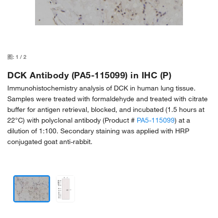
图:
1
/
2
DCK Antibody (PA5-115099) in IHC (P)
Immunohistochemistry analysis of DCK in human lung tissue.
Samples were treated with formaldehyde and treated with citrate
buffer for antigen retrieval, blocked, and incubated (1.5 hours at
22°C) with polyclonal antibody (Product #
PA5-115099
) at a
dilution of 1:100. Secondary staining was applied with HRP
conjugated goat anti-rabbit.