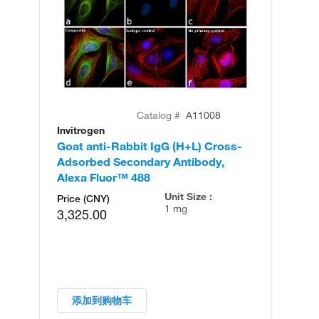
Catalog #
A11008
Invitrogen
In
Goat anti-Rabbit IgG (H+L) Cross-
Go
Adsorbed Secondary Antibody,
Cr
Alexa Fluor™ 488
An
Unit Size :
Price (CNY)
1 mg
3,325.00
添加到购物车