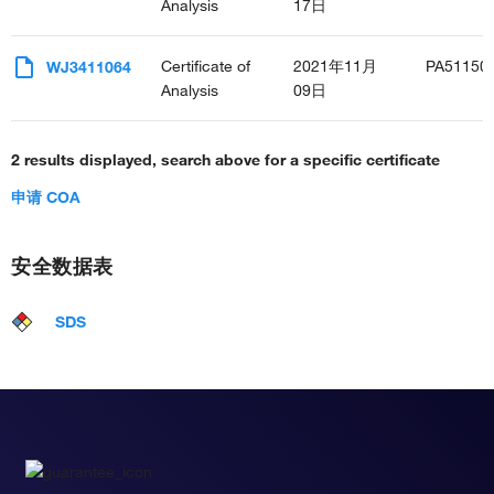
Analysis
17日
Certificate of
2021年11月
PA51150
WJ3411064
Analysis
09日
2 results displayed, search above for a specific certificate
申请 COA
安全数据表
SDS