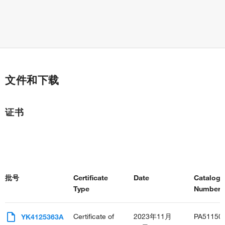
文件和下载
证书
批号
Certificate
Date
Catalog
Type
Number(s
Certificate of
2023年11月
PA51150
YK4125363A