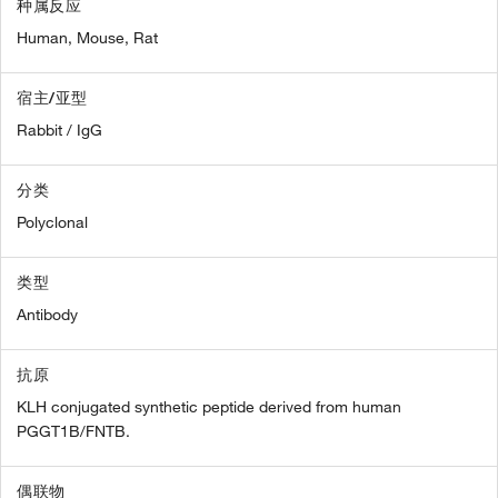
种属反应
Human,
Mouse,
Rat
宿主/亚型
Rabbit / IgG
分类
Polyclonal
类型
Antibody
抗原
KLH conjugated synthetic peptide derived from human
PGGT1B/FNTB.
偶联物