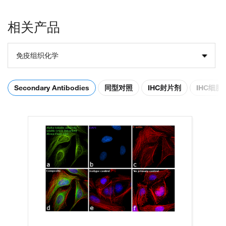
相关产品
免疫组织化学
Secondary Antibodies
同型对照
IHC封片剂
IHC细