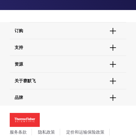
订购
订单状态查询
支持
订单支持
货号直购
帮助&支持
资源
现货供应中心
联系我们 - 400 820 8982
电子采购
技术支持中心
学习中心
关于赛默飞
查找文件&证书
促销
报告网站问题
活动&研讨会
关于我们
品牌
社交媒体
招聘
投资者关系
Thermo Scientific
新闻
Applied Biosystems
社会责任
Invitrogen
商标
Gibco
服务条款
隐私政策
定价和运输保险政策