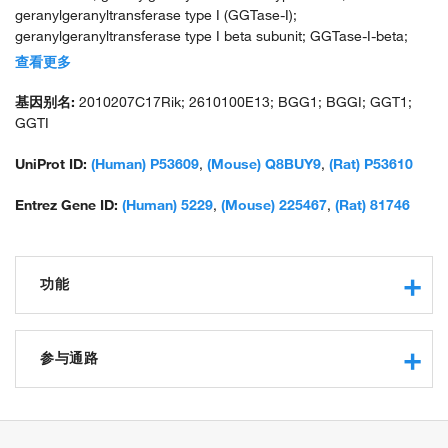
geranylgeranyltransferase type I (GGTase-I);
geranylgeranyltransferase type I beta subunit; GGTase-I-beta;
protein geranylgeranyltransferase type 1 subunit beta; protein
查看更多
geranylgeranyltransferase type I, beta subunit; type I protein
geranyl-geranyltransferase subunit beta; unnamed protein
基因别名:
2010207C17Rik; 2610100E13; BGG1; BGGI; GGT1;
product
GGTI
UniProt ID:
(Human) P53609
,
(Mouse) Q8BUY9
,
(Rat) P53610
Entrez Gene ID:
(Human) 5229
,
(Mouse) 225467
,
(Rat) 81746
功能
catalytic activity
protein geranylgeranyltransferase activity
参与通路
CAAX-protein geranylgeranyltransferase activity
protein binding
positive regulation of cell proliferation
zinc ion binding
protein geranylgeranylation
protein prenyltransferase activity