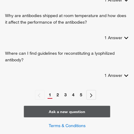
1
Answer
Why are antibodies shipped at room temperature and how does
it affect the performance of the antibodies?
1
Answer
Where can I find guidelines for reconstituting a lyophilized
antibody?
1
Answer
1
2
3
4
5
Ask a new question
Terms & Conditions