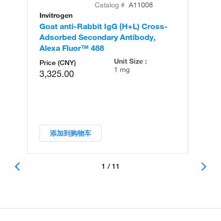
Catalog #
A11008
Invitrogen
In
Goat anti-Rabbit IgG (H+L) Cross-
Go
Adsorbed Secondary Antibody,
Cr
Alexa Fluor™ 488
An
Unit Size :
Price (CNY)
1 mg
3,325.00
添加到购物车
1 / 11