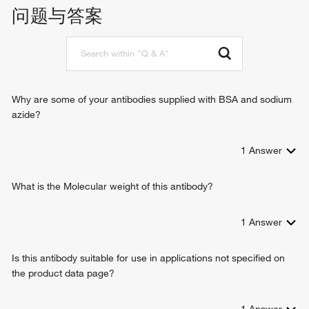
positive regulation of cell cycle
问题与答案
small molecule binding
CAAX-box protein maturation
peptide binding
heterocyclic compound binding
Why are some of your antibodies supplied with BSA and sodium
azide?
1
Answer
What is the Molecular weight of this antibody?
1
Answer
Is this antibody suitable for use in applications not specified on
the product data page?