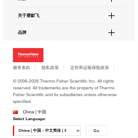
联系我们 - 400 820 8982
电子采购
技术支持中心
学习中心
关于赛默飞
查找文件&证书
促销
报告网站问题
活动&研讨会
关于我们
品牌
社交媒体
招聘
投资者关系
Thermo Scientific
新闻
Applied Biosystems
社会责任
Invitrogen
商标
Gibco
服务条款
隐私政策
定价和运输保险政策
政策和通知
Ion Torrent
© 2006-2026 Thermo Fisher Scientific Inc. All rights
Unity Lab Services
reserved. All trademarks are the property of Thermo
Patheon
Fisher Scientific and its subsidiaries unless otherwise
PPD
specified.
China | 中国
Select Language:
Go