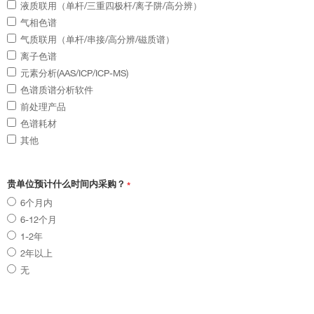
液质联用（单杆/三重四极杆/离子阱/高分辨）
气相色谱
气质联用（单杆/串接/高分辨/磁质谱）
离子色谱
元素分析(AAS/ICP/ICP-MS)
色谱质谱分析软件
前处理产品
色谱耗材
其他
贵单位预计什么时间内采购？
*
6个月内
6-12个月
1-2年
2年以上
无