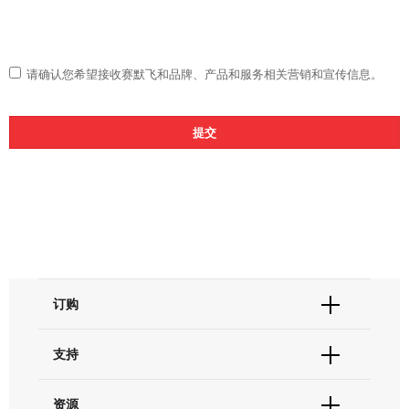
请确认您希望接收赛默飞和品牌、产品和服务相关营销和宣传信息。
订购
订单状态查询
支持
订单支持
货号直购
帮助&支持
资源
现货供应中心