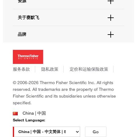
资源
现货供应中心
联系我们 - 400 820 8982
电子采购
技术支持中心
学习中心
关于赛默飞
查找文件&证书
促销
报告网站问题
活动&研讨会
关于我们
品牌
社交媒体
招聘
投资者关系
Thermo Scientific
新闻
Applied Biosystems
社会责任
Invitrogen
商标
Gibco
服务条款
隐私政策
定价和运输保险政策
政策和通知
Ion Torrent
© 2006-2026 Thermo Fisher Scientific Inc. All rights
Unity Lab Services
reserved. All trademarks are the property of Thermo
Patheon
Fisher Scientific and its subsidiaries unless otherwise
PPD
specified.
China | 中国
Select Language:
Go