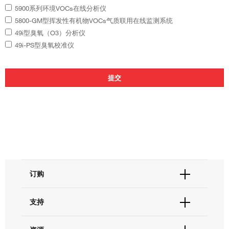
5900系列环境VOCs在线分析仪
5800-GM型挥发性有机物VOCs气质联用在线监测系统
49i型臭氧（O3）分析仪
49i-PS型臭氧校准仪
订购
订单状态查询
支持
订单支持
货号直购
帮助&支持