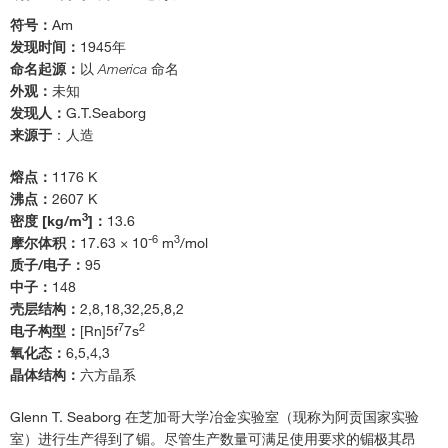
符号：
Am
联系我们
发现时间：
1945年
命名起源：
以
America
命名
外观：
未知
发现人：
G.T.Seaborg
来源于
：人造
熔点：
1176 K
沸点：
2607 K
3
密度 [kg/m
]：
13.6
-6
3
摩尔体积：
17.63 × 10
m
/mol
质子/电子：
95
中子：
148
壳层结构：
2,8,18,32,25,8,2
7
2
电子构型：
[Rn]5f
7s
氧化态：
6,5,4,3
晶体结构：
六方晶系
Glenn T. Seaborg 在芝加哥大学冶金实验室（现称为阿贡国家实验
室）进行生产得到了镅。尽管生产数量可满足使用要求的镅极其昂