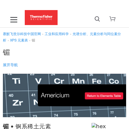
赛默飞世尔科技中国官网
›
工业和应用科学
›
光谱分析、元素分析与同位素分
析
›
XPS 元素表
›
镅
镅
展开导航
主页
元素表
仪器
了解XPS
资源
镅
• 锕系稀土元素