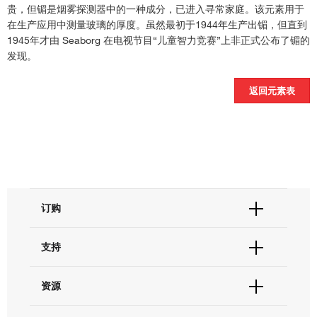
贵，但镅是烟雾探测器中的一种成分，已进入寻常家庭。该元素用于
在生产应用中测量玻璃的厚度。虽然最初于1944年生产出镅，但直到
1945年才由 Seaborg 在电视节目“儿童智力竞赛”上非正式公布了镅的
发现。
元素
返回元素表
类金属
碱金属
碱土金属
过渡金属
订购
其他金属
订单状态查询
支持
非金属
订单支持
货号直购
帮助&支持
卤素
资源
现货供应中心
联系我们 - 400 820 8982
电子采购
技术支持中心
惰性气体
学习中心