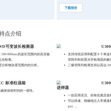
下载报价
特点介绍
 VWD可变波长检测器
U3
90-900nm 的波长范围内的高灵敏
支持传统应用和配置 8 个单波长
见光检测。
管阵列和前置光学检测器的极
化较宽分析物浓度范围内的分析。
二极管阵列检测支持以高达 20
TCC 标准柱温箱
U30
进样器
以确保保留时间的一致性。
一款应用灵活、价格实惠且值
可以快速、精确地注入常规液相色谱从
psi）。