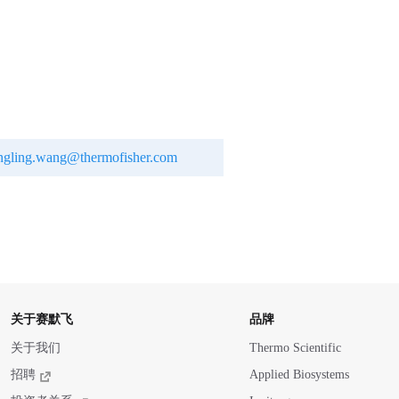
ingling.wang@thermofisher.com
关于赛默飞
品牌
关于我们
Thermo Scientific
招聘
Applied Biosystems