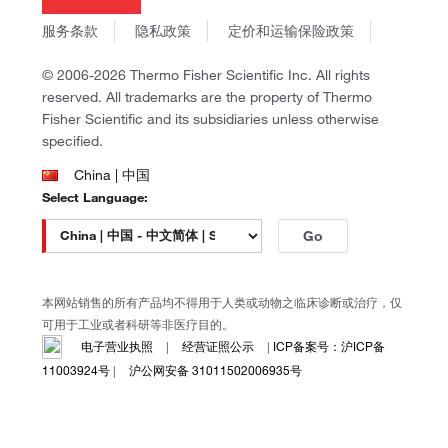
Invitrogen
商标
Gibco
服务条款
隐私政策
定价和运输保险政策
政策和通知
Ion Torrent
© 2006-2026 Thermo Fisher Scientific Inc. All rights
Unity Lab Services
reserved. All trademarks are the property of Thermo
Patheon
Fisher Scientific and its subsidiaries unless otherwise
PPD
specified.
China | 中国
Select Language:
Go
本网站销售的所有产品均不得用于人类或动物之临床诊断或治疗，仅
可用于工业或者科研等非医疗目的。
电子营业执照
|
经营证照公示
|
ICP备案号：沪ICP备
11003924号
|
沪公网安备 31011502006935号