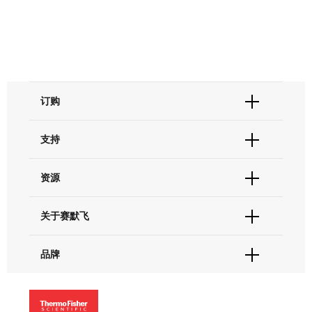
订购
订单状态查询
支持
订单支持
货号直购
帮助&支持
资源
现货供应中心
联系我们 - 400 820 8982
电子采购
技术支持中心
学习中心
关于赛默飞
查找文件&证书
促销
报告网站问题
活动&研讨会
关于我们
品牌
社交媒体
招聘
投资者关系
Thermo Scientific
新闻
Applied Biosystems
社会责任