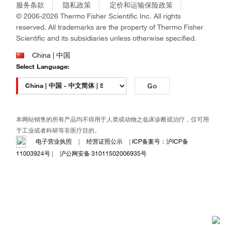
商标
Gibco
服务条款
隐私政策
定价和运输保险政策
政策和通知
Ion Torrent
© 2006-2026 Thermo Fisher Scientific Inc. All rights
reserved. All trademarks are the property of Thermo Fisher
Unity Lab Services
Scientific and its subsidiaries unless otherwise specified.
Patheon
PPD
China | 中国
Select Language:
Go
本网站销售的所有产品均不得用于人类或动物之临床诊断或治疗，仅可用
于工业或者科研等非医疗目的。
电子营业执照
|
经营证照公示
|
ICP备案号：沪ICP备
11003924号
|
沪公网安备 31011502006935号