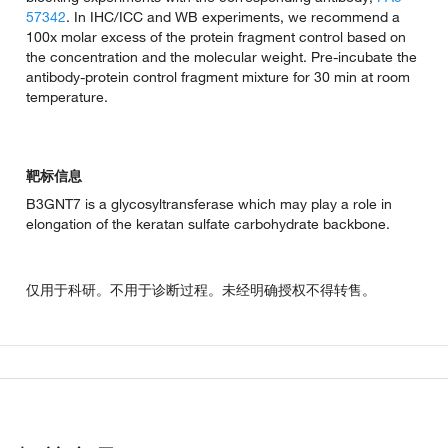
57342
. In IHC/ICC and WB experiments, we recommend a
100x molar excess of the protein fragment control based on
the concentration and the molecular weight. Pre-incubate the
antibody-protein control fragment mixture for 30 min at room
temperature.
靶标信息
B3GNT7 is a glycosyltransferase which may play a role in
elongation of the keratan sulfate carbohydrate backbone.
仅用于科研。不用于诊断过程。未经明确授权不得转售。