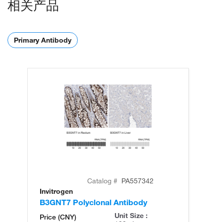
相关产品
Primary Antibody
Catalog #
PA557342
Invitrogen
In
B3GNT7 Polyclonal Antibody
B3
Unit Size :
Price (CNY)