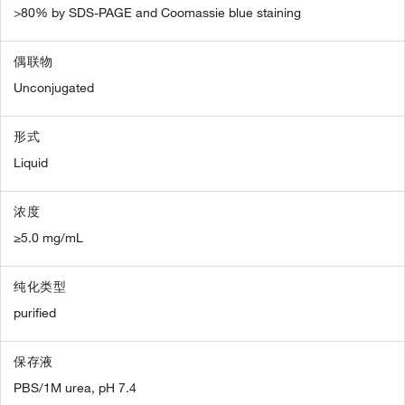
>80% by SDS-PAGE and Coomassie blue staining
偶联物
Unconjugated
形式
Liquid
浓度
≥5.0 mg/mL
纯化类型
purified
保存液
PBS/1M urea, pH 7.4