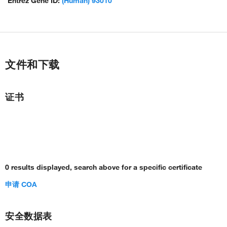
Entrez Gene ID:
(Human) 93010
文件和下载
证书
0 results displayed, search above for a specific certificate
申请 COA
安全数据表