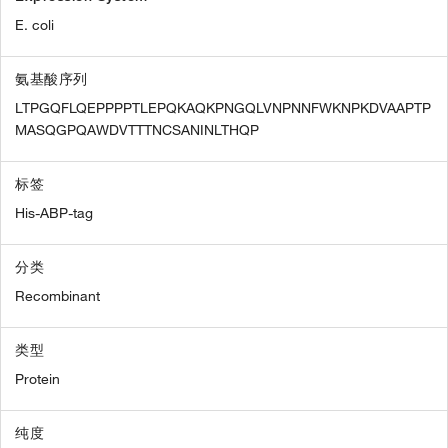
E. coli
氨基酸序列
LTPGQFLQEPPPPTLEPQKAQKPNGQLVNPNNFWKNPKDVAAPTP
MASQGPQAWDVTTTNCSANINLTHQP
标签
His-ABP-tag
分类
Recombinant
类型
Protein
纯度