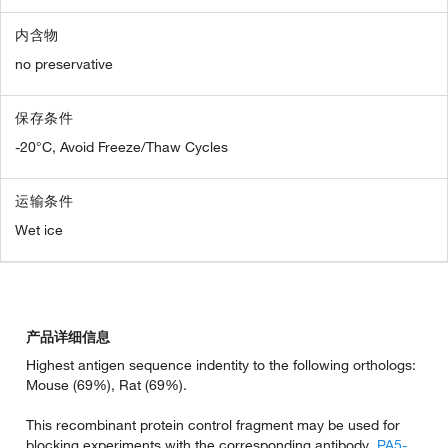
内含物
no preservative
保存条件
-20°C, Avoid Freeze/Thaw Cycles
运输条件
Wet ice
产品详细信息
Highest antigen sequence indentity to the following orthologs:
Mouse (69%), Rat (69%).
This recombinant protein control fragment may be used for
blocking experiments with the corresponding antibody,
PA5-