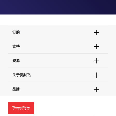
订购
订单状态查询
支持
订单支持
货号直购
帮助&支持
资源
现货供应中心
联系我们 - 400 820 8982
电子采购
技术支持中心
学习中心
关于赛默飞
查找文件&证书
促销
报告网站问题
活动&研讨会
关于我们
品牌
社交媒体
招聘
投资者关系
Thermo Scientific
新闻
Applied Biosystems
社会责任
Invitrogen