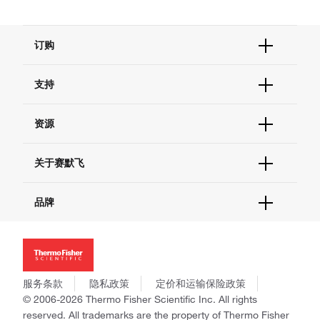
订购
订单状态查询
支持
订单支持
货号直购
帮助&支持
资源
现货供应中心
联系我们 - 400 820 8982
电子采购
技术支持中心
学习中心
关于赛默飞
查找文件&证书
促销
报告网站问题
活动&研讨会
关于我们
品牌
社交媒体
招聘
投资者关系
Thermo Scientific
新闻
Applied Biosystems
社会责任
Invitrogen
商标
Gibco
服务条款
隐私政策
定价和运输保险政策
政策和通知
Ion Torrent
© 2006-2026 Thermo Fisher Scientific Inc. All rights
reserved. All trademarks are the property of Thermo Fisher
Unity Lab Services