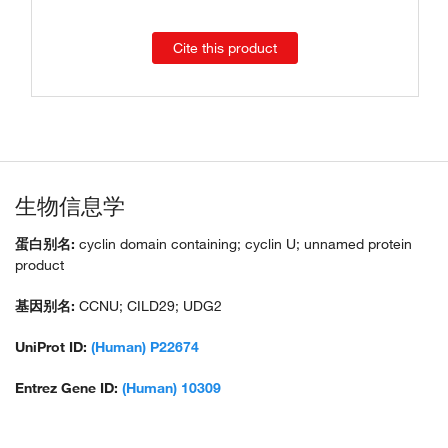
Cite this product
生物信息学
蛋白别名:
cyclin domain containing; cyclin U; unnamed protein
product
基因别名:
CCNU; CILD29; UDG2
UniProt ID:
(Human) P22674
Entrez Gene ID:
(Human) 10309